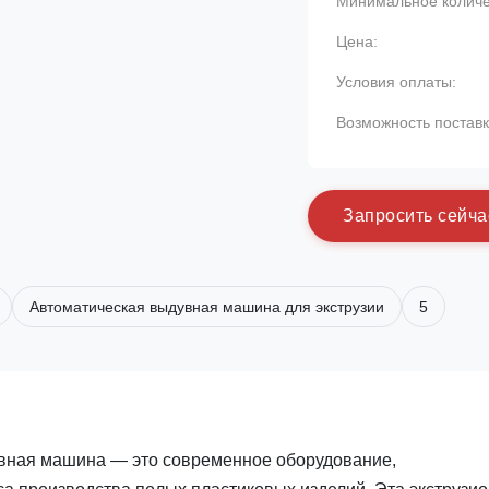
Минимальное количес
Цена:
Условия оплаты:
Возможность поставк
З
а
п
р
о
с
и
т
ь
с
е
й
ч
а
Автоматическая выдувная машина для экструзии
5
увная машина — это современное оборудование,