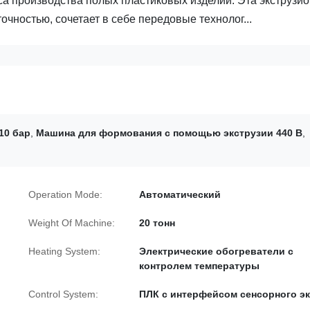
а производства полых пластиковых изделий. Эта экструзио
чностью, сочетает в себе передовые технолог...
10 бар
,
Машина для формования с помощью экструзии 440 В
,
Operation Mode:
Автоматический
Weight Of Machine:
20 тонн
Heating System:
Электрические обогреватели с
контролем температуры
Control System:
ПЛК с интерфейсом сенсорного э