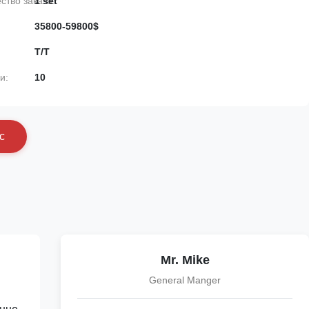
тво заказа:
1 set
35800-59800$
T/T
и:
10
с
Mr. Mike
General Manger