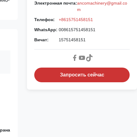
нно-
Электронная почта:
ancomachinery@gmail.co
m
Телефон:
+8615751458151
WhatsApp:
008615751458151
Вичат:
15751458151
Запросить сейчас
крана