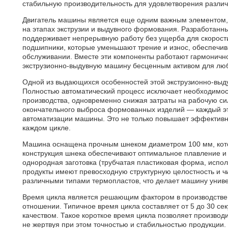
стабильную производительность для удовлетворения разли
Двигатель машины является еще одним важным элементом
на этапах экструзии и выдувного формования. Разработанны
поддерживает непрерывную работу без ущерба для скорост
подшипники, которые уменьшают трение и износ, обеспечив
обслуживании. Вместе эти компоненты работают гармонично
экструзионно-выдувную машину бесценным активом для люб
Одной из выдающихся особенностей этой экструзионно-выд
Полностью автоматический процесс исключает необходимост
производства, одновременно снижая затраты на рабочую си
окончательного выброса формованных изделий — каждый эт
автоматизации машины. Это не только повышает эффективно
каждом цикле.
Машина оснащена прочным шнеком диаметром 100 мм, кото
конструкция шнека обеспечивают оптимальное плавление и 
однородная заготовка (трубчатая пластиковая форма, испо
продукты имеют превосходную структурную целостность и ч
различными типами термопластов, что делает машину унив
Время цикла является решающим фактором в производстве,
отношении. Типичное время цикла составляет от 5 до 30 се
качеством. Такое короткое время цикла позволяет производ
не жертвуя при этом точностью и стабильностью продукции