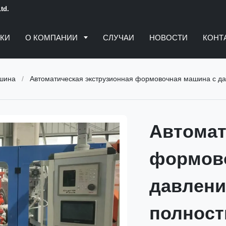
td.
КИ
О КОМПАНИИ
СЛУЧАИ
НОВОСТИ
КОНТ
ашина
/
Автоматическая экструзионная формовочная машина с давлением 1
Автомат
формово
давлени
полност