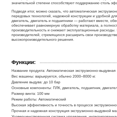
значительной степени способствуют поддержанию столь эф
Подводя итог, можно сказать, что автоматическая экструзи
передовых технологий, надежной конструкции и удобной дл
двигатель, двигатель и подшипники — работают вместе, о
обеспечивает равномерную обработку материала, а полнос
производительность и снижают эксплуатационные расходы.
производителей, стремящихся расширить свои производств
высокопроизводительного решения.
Функции:
Название продукта: Автоматическая экструзионно-выдувна
Вес машины: варьируется, обычно 2000–8000 кг.
Давление выдува: до 10 бар
Основные компоненты: ПЛК, двигатель, подшипник, двигате
Размер винта: 100 мм
Режим работы: Автоматический
Высокая эффективность и точность в процессе экструзионн
Прочная и надежная конструкция экструзионно-выдувной ма
Усовершенствованная система управления, интегрированная