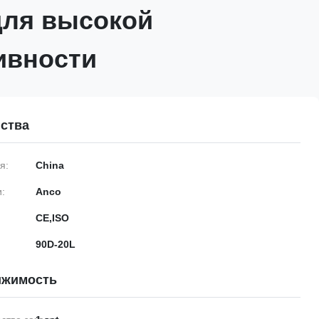
для высокой
ивности
ства
я:
China
:
Anco
CE,ISO
90D-20L
ижимость