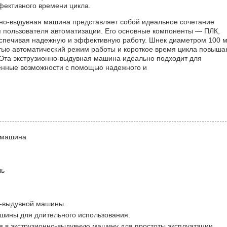
фективного времени цикла.
онно-выдувная машина представляет собой идеальное сочетание
я пользователя автоматизации. Его основные компоненты — ПЛК,
беспечивая надежную и эффективную работу. Шнек диаметром 100 
тью автоматический режим работы и короткое время цикла повыша
 Эта экструзионно-выдувная машина идеально подходит для
енные возможности с помощью надежного и
я машина
ль
о-выдувной машины.
шины для длительного использования.
 в экструзионно-выдувную машину для простоты эксплуатации.