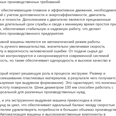
чных производственных требований.
, обеспечивающим плавное и эффективное движение, необходимо
й с учетом долговечности и энергоэффективности, двигатель
и и точности. Дополнением к двигателю являются прецизионные
ая длительный срок службы и сводя к минимуму время простоя пр
, обеспечивая стабильную и надежную работу, что делает
ого производственного предприятия.
увной машины является ее автоматический режим работы.
ь ручного вмешательства, значительно увеличивая скорость
лу и вероятность человеческой ошибки. От подачи сырья до
ап контролируется и синхронизируется современной системой
сть, но также обеспечивает однородность и высокое качество в
рый играет решающую роль в процессе экструзии. Размер и
смешивание пластиковых материалов, в результате чего получаетс
льзуемая при выдувном формовании). Это гарантирует, что конечны
истоту поверхности. Шнек диаметром 100 мм способен работать с
ерсальной для различных производственных нужд.
 и эта экструзионно-выдувная машина превосходна в этом
кунд за цикл, что обеспечивает идеальный баланс между скоростью
ителям удовлетворять потребности в больших объемах производств
. Автоматизация машины и высококачественные компоненты в