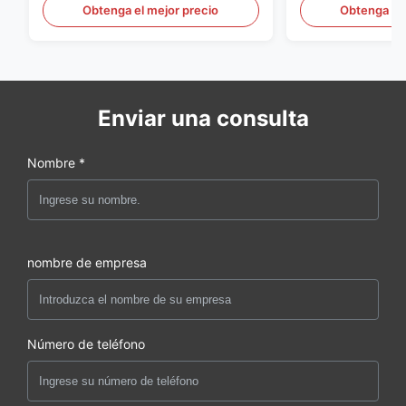
HDPE, máquina de moldeo por
automático a gr
Obtenga el mejor precio
Obtenga el 
soplado de PE
60L
Enviar una consulta
Nombre *
nombre de empresa
Número de teléfono