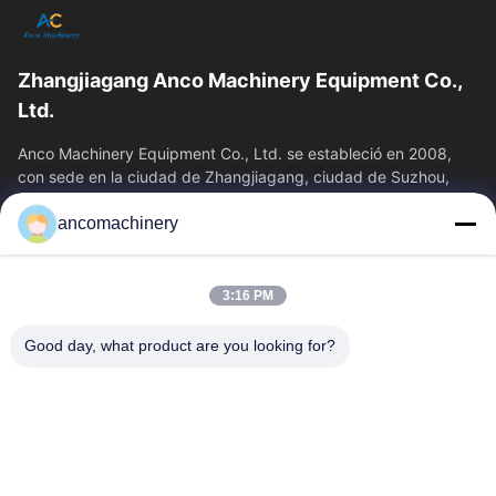
Zhangjiagang Anco Machinery Equipment Co.,
Ltd.
Anco Machinery Equipment Co., Ltd. se estableció en 2008,
con sede en la ciudad de Zhangjiagang, ciudad de Suzhou,
provincia de Jiangsu. Es una...
ancomachinery
Enlaces Rápidos
Inicio
Productos
3:16 PM
Videos
Sobre Nosotros
Visita A La Fábrica
Control De Calidad
Good day, what product are you looking for?
Contacto
Solicitar Una Cotización
Noticias
Contacta Con Nosotros
+86--15751458151