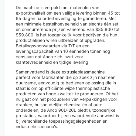
De machine is verpakt met materialen van
exportkwaliteit om een ​​veilige levering binnen 45 tot
65 dagen na orderbevestiging te garanderen. Met
een minimale bestelhoeveelheid van slechts één set
en concurrerende prijzen variërend van $35.800 tot
$59.800, is het toegankelijk voor bedrijven die hun
productielijnen willen uitbreiden of upgraden.
Betalingsvoorwaarden via T/T en een
leveringscapaciteit van 10 eenheden tonen nog
eens aan dat Anco zich inzet voor
klanttevredenheid en tijdige levering.
Samenvattend is deze extrusieblaasmachine
perfect voor fabrikanten die op zoek zijn naar een
duurzame, eenvoudig te bedienen oplossing die in
staat is om op efficiënte wijze thermoplastische
producten van hoge kwaliteit te produceren. Of het
nu gaat om het produceren van verpakkingen voor
dranken, huishoudelijke chemicaliën of auto-
onderdelen, de Anco 90D-20L biedt uitzonderlijke
prestaties, waardoor hij een waardevolle aanwinst is
bij verschillende toepassingsgelegenheden en
industriële scenario's.