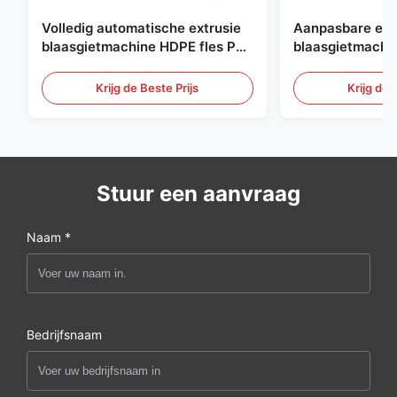
Volledig automatische extrusie
Aanpasbare ext
blaasgietmachine HDPE fles Pe
blaasgietmachi
blaasgietmachine
60L automatisc
blaasgietmachi
Krijg de Beste Prijs
Krijg de 
Stuur een aanvraag
Naam *
Bedrijfsnaam