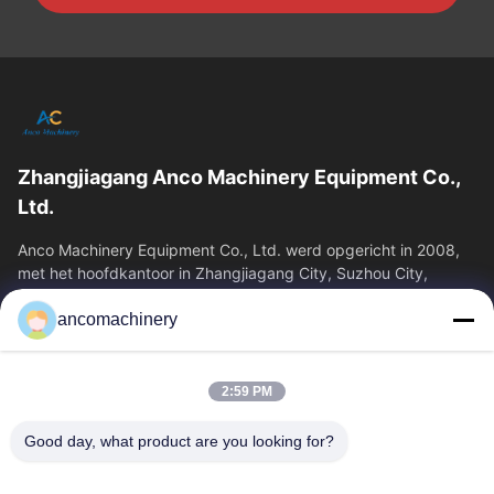
Zhangjiagang Anco Machinery Equipment Co.,
Ltd.
Anco Machinery Equipment Co., Ltd. werd opgericht in 2008,
met het hoofdkantoor in Zhangjiagang City, Suzhou City,
Jiangsu Province. Het is een...
ancomachinery
Snelle Links
Thuis
Producten
2:59 PM
Videos
Over Ons
Fabrieksreis
Kwaliteitscontrole
Good day, what product are you looking for?
Contacteer Ons
Vraag Een Offerte Aan