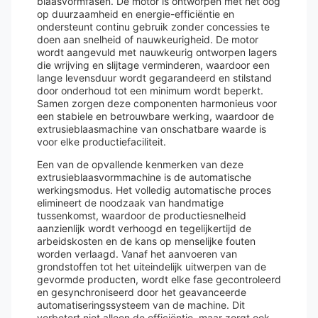
blaasvormfasen. De motor is ontworpen met het oog
op duurzaamheid en energie-efficiëntie en
ondersteunt continu gebruik zonder concessies te
doen aan snelheid of nauwkeurigheid. De motor
wordt aangevuld met nauwkeurig ontworpen lagers
die wrijving en slijtage verminderen, waardoor een
lange levensduur wordt gegarandeerd en stilstand
door onderhoud tot een minimum wordt beperkt.
Samen zorgen deze componenten harmonieus voor
een stabiele en betrouwbare werking, waardoor de
extrusieblaasmachine van onschatbare waarde is
voor elke productiefaciliteit.
Een van de opvallende kenmerken van deze
extrusieblaasvormmachine is de automatische
werkingsmodus. Het volledig automatische proces
elimineert de noodzaak van handmatige
tussenkomst, waardoor de productiesnelheid
aanzienlijk wordt verhoogd en tegelijkertijd de
arbeidskosten en de kans op menselijke fouten
worden verlaagd. Vanaf het aanvoeren van
grondstoffen tot het uiteindelijk uitwerpen van de
gevormde producten, wordt elke fase gecontroleerd
en gesynchroniseerd door het geavanceerde
automatiseringssysteem van de machine. Dit
verbetert niet alleen de efficiëntie, maar zorgt ook