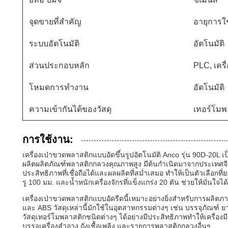
จุดขายที่สำคัญ
อายุการใ
ระบบอัตโนมัติ
อัตโนมัติ
ส่วนประกอบหลัก
PLC, เครื่
โหมดการทำงาน
อัตโนมัติ
ความเข้ากันได้ของวัสดุ
เทอร์โมพ
การใช้งาน:
เครื่องเป่าขวดพลาสติกแบบอัดขึ้นรูปอัตโนมัติ Anco รุ่น 90D-20L
ผลิตผลิตภัณฑ์พลาสติกกลวงคุณภาพสูง มีต้นกำเนิดมาจากประเทศจีนแ
ประสิทธิภาพที่เชื่อถือได้และผลผลิตที่สม่ำเสมอ ทำให้เป็นตัวเลือ
รู 100 มม. และน้ำหนักเครื่องจักรที่แข็งแกร่ง 20 ตัน ช่วยให้มั่
เครื่องเป่าขวดพลาสติกแบบอัดรีดนี้เหมาะอย่างยิ่งสำหรับการผ
และ ABS วัสดุเหล่านี้มักใช้ในอุตสาหกรรมต่างๆ เช่น บรรจุภัณฑ
วัสดุเทอร์โมพลาสติกชนิดต่างๆ ได้อย่างมีประสิทธิภาพทำให้เครื
บรรจุเครื่องสำอาง ถังเชื้อเพลิง และรายการพลาสติกกลวงอื่นๆ