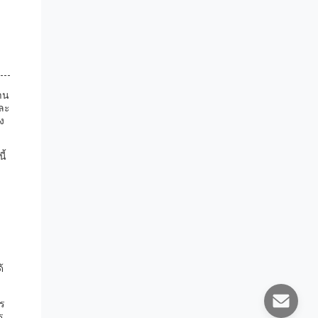
าน
และ
ง
ี้
้
าร
ร