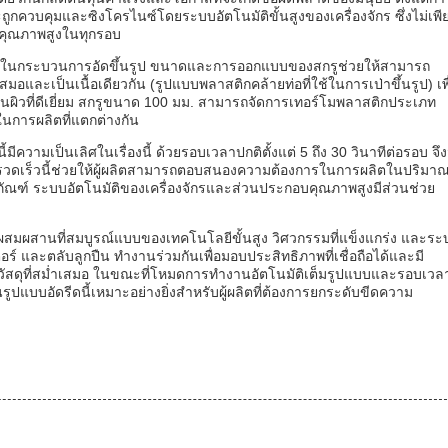
ะถูกควบคุมและซิงโครไนซ์โดยระบบอัตโนมัติขั้นสูงของเครื่องจักร ซึ่งไม่เพี
ะคุณภาพสูงในทุกรอบ
าทสำคัญในกระบวนการอัดขึ้นรูป ขนาดและการออกแบบของสกรูช่วยให้สามารถ
ละเป็นเนื้อเดียวกัน (รูปแบบพลาสติกคล้ายท่อที่ใช้ในการเป่าขึ้นรูป) เพื
้นผิวที่ดีเยี่ยม สกรูขนาด 100 มม. สามารถจัดการเทอร์โมพลาสติกประเภท
นการผลิตที่แตกต่างกัน
ีความเป็นเลิศในเรื่องนี้ ด้วยรอบเวลาปกติตั้งแต่ 5 ถึง 30 วินาทีต่อรอบ จึง
รวดเร็วนี้ช่วยให้ผู้ผลิตสามารถตอบสนองความต้องการในการผลิตในปริมา
ณฑ์ ระบบอัตโนมัติของเครื่องจักรและส่วนประกอบคุณภาพสูงมีส่วนช่วย
รผสมผสานที่สมบูรณ์แบบของเทคโนโลยีขั้นสูง วิศวกรรมที่แข็งแกร่ง และระ
ตอร์ และตลับลูกปืน ทำงานร่วมกันเพื่อมอบประสิทธิภาพที่เชื่อถือได้และมี
วัสดุที่สม่ำเสมอ ในขณะที่โหมดการทำงานอัตโนมัติเต็มรูปแบบและรอบเวลาท
ูปแบบอัดรีดนี้เหมาะอย่างยิ่งสำหรับผู้ผลิตที่ต้องการยกระดับขีดความ