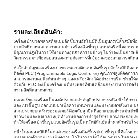
รายละเอียดสินค้า:
เครื่องเป่าขวดพลาสติกแบบอัดขึ้นรูปอัตโนมัติเป็นอุปกรณ์ล้ำสมัยท
ประสิทธิภาพและความแม่นยำ เครื่องฉีดขึ้นรูปแบบอัดรีดนี้ผสานรวม
มีคุณภาพสูงในการใช้งานทางอุตสาหกรรมต่างๆ ไม่ว่าจะเป็นการผลิ
วิศวกรรมมาเพื่อตอบสนองความต้องการที่เข้มงวดของสายการผลิตสมั
หัวใจสำคัญของเครื่องเป่าขวดพลาสติกแบบอัดขึ้นรูปอัตโนมัติคือส่
ติดตั้ง PLC (Programmable Logic Controller) คุณภาพสูงที่จัดก
สามารถควบคุมฟังก์ชันต่างๆ ของเครื่องจักรได้อย่างราบรื่น ช่วยให้
ร่วมกับ PLC จะเป็นเครื่องยนต์ทรงพลังที่ขับเคลื่อนกระบวนการอัดรีด
การผลิตที่หลากหลาย
มอเตอร์ของเครื่องเป็นองค์ประกอบสำคัญอีกประการหนึ่ง ซึ่งให้การเค
และเป่าขึ้นรูป ออกแบบมาเพื่อความทนทานและประหยัดพลังงาน มอ
ส่วนประกอบเสริมของมอเตอร์คือตลับลูกปืนที่ออกแบบอย่างแม่นยำซึ
ยาวนานและลดเวลาหยุดทำงานของการบำรุงรักษา ส่วนประกอบเหล่านี
ทำให้เครื่องเป่าขึ้นรูปแบบอัดขึ้นรูปเป็นทรัพย์สินอันล้ำค่าสำหรับ
หนึ่งในคุณสมบัติที่โดดเด่นของเครื่องฉีดขึ้นรูปเป่าขึ้นรูปนี้คื
แทรกแซงด้วยตนเอง เพิ่มความเร็วในการผลิตได้อย่างมาก ในขณะเดี