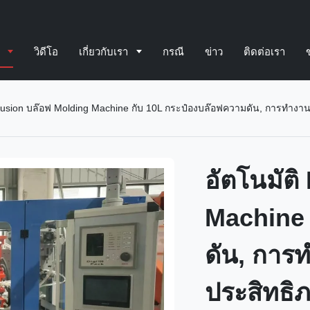
์
วิดีโอ
เกี่ยวกับเรา
กรณี
ข่าว
ติดต่อเรา
trusion บล๊อฟ Molding Machine กับ 10L กระป๋องบล๊อฟความดัน, การทํางานอั
อัตโนมัต
Machine 
ดัน, การท
ประสิทธิ