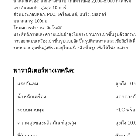
น้ำหนักเครื่อง: แตกต่างกันไป โดยทั่วไปคือ 2,000-8,000 กิโลกรัม
แรงดันลมเป่า: สูงสุด 10 บาร์
ส่วนประกอบหลัก: PLC, เครื่องยนต์, แบริ่ง, มอเตอร์
ขนาดสกรู: 100มม
โหมดการทำงาน: อัตโนมัติ
ประสิทธิภาพและความแม่นยำสูงในกระบวนการเป่าขึ้นรูปด้วยกระบ
การออกแบบเครื่องเป่าขึ้นรูปแบบอัดขึ้นรูปที่ทนทานและเชื่อถือได้
ระบบควบคุมขั้นสูงที่รวมอยู่ในเครื่องฉีดขึ้นรูปเพื่อให้ใช้งานง่าย
พารามิเตอร์ทางเทคนิค:
แรงดันลม
สูงถึง 10 
น้ำหนักเครื่อง
แตกต่างกั
ระบบควบคุม
PLC พร้อ
ความสูงของผลิตภัณฑ์สูงสุด
สูงถึง 10
ยี่ห้อ บมจ
ซีเมนส์