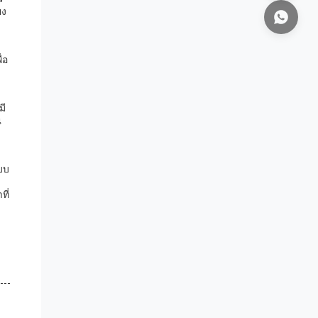
ยง
่อ
มี
ณ
บบ
ี่