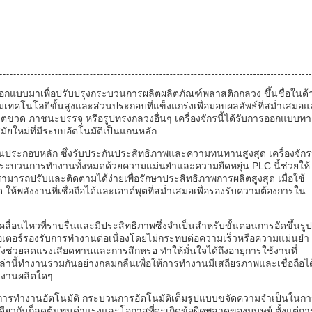
ี่ออกแบบมาเพื่อปรับปรุงกระบวนการผลิตผลิตภัณฑ์พลาสติกกลวง ขึ้นชื่อในด้
เทคโนโลยีขั้นสูงและส่วนประกอบที่แข็งแกร่งเพื่อมอบผลลัพธ์ที่สม่ำเสมอ
ตขวด ภาชนะบรรจุ หรือรูปทรงกลวงอื่นๆ เครื่องจักรนี้ได้รับการออกแบบทา
ยใหม่ที่มีระบบอัตโนมัติเป็นแกนหลัก
วนประกอบหลัก ซึ่งรับประกันประสิทธิภาพและความทนทานสูงสุด เครื่องจักรน
ารกระบวนการทำงานทั้งหมดด้วยความแม่นยำและความยืดหยุ่น PLC นี้ช่วยให้
สามารถปรับและติดตามได้ง่ายเพื่อรักษาประสิทธิภาพการผลิตสูงสุด เมื่อใช้
 ให้พลังงานที่เชื่อถือได้และเอาต์พุตที่สม่ำเสมอเพื่อรองรับความต้องการใน
ลื่อนไหวที่ราบรื่นและมีประสิทธิภาพซึ่งจำเป็นสำหรับขั้นตอนการอัดขึ้นรูป
เตอร์รองรับการทำงานต่อเนื่องโดยไม่กระทบต่อความเร็วหรือความแม่นยำ
่งช่วยลดแรงเสียดทานและการสึกหรอ ทำให้มั่นใจได้ถึงอายุการใช้งานที่
้ทำงานร่วมกันอย่างกลมกลืนเพื่อให้การทำงานมีเสถียรภาพและเชื่อถือได
โรงงานผลิตใดๆ
อโหมดการทำงานอัตโนมัติ กระบวนการอัตโนมัติเต็มรูปแบบขจัดความจำเป็นในก
ยวกันก็ลดต้นทุนค่าแรงและโอกาสที่จะเกิดข้อผิดพลาดของมนุษย์ ตั้งแต่กา