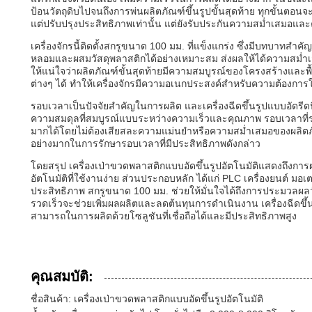
ป้อนวัตถุดิบไปจนถึงการพ่นผลิตภัณฑ์ขึ้นรูปขั้นสุดท้าย ทุกขั้นตอนจ
แต่ปรับปรุงประสิทธิภาพเท่านั้น แต่ยังรับประกันความสม่ำเสมอแล
เครื่องจักรนี้ติดตั้งสกรูขนาด 100 มม. ที่แข็งแกร่ง ซึ่งมีบทบ
หลอมและผสมวัสดุพลาสติกได้อย่างเหมาะสม ส่งผลให้ได้ความสม่ำเสมอแ
ให้แน่ใจว่าผลิตภัณฑ์ขั้นสุดท้ายมีความสมบูรณ์ของโครงสร้างและพื
ต่างๆ ได้ ทำให้เครื่องจักรมีความอเนกประสงค์สำหรับความต้องการใ
รอบเวลาเป็นปัจจัยสำคัญในการผลิต และเครื่องฉีดขึ้นรูปแบบอัดรีดนี้ม
ความสมดุลที่สมบูรณ์แบบระหว่างความเร็วและคุณภาพ รอบเวลาที่
มากได้โดยไม่ต้องเสียสละความแม่นยำหรือความสม่ำเสมอของผลิตภั
อย่างมากในการรักษารอบเวลาที่มีประสิทธิภาพดังกล่าว
โดยสรุป เครื่องเป่าขวดพลาสติกแบบอัดขึ้นรูปอัตโนมัติแสดงถึงกา
อัตโนมัติที่ใช้งานง่าย ส่วนประกอบหลัก ได้แก่ PLC เครื่องยนต์ มอเ
ประสิทธิภาพ สกรูขนาด 100 มม. ช่วยให้มั่นใจได้ถึงการประมวลผล
รวดเร็วจะช่วยเพิ่มผลผลิตและลดต้นทุนการดำเนินงาน เครื่องฉีดขึ้นร
สามารถในการผลิตด้วยโซลูชันที่เชื่อถือได้และมีประสิทธิภาพสูง
คุณสมบัติ:
ชื่อสินค้า: เครื่องเป่าขวดพลาสติกแบบอัดขึ้นรูปอัตโนมัติ