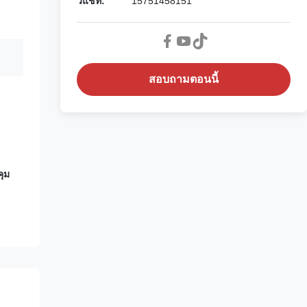
วีแชท:
15751458151
สอบถามตอนนี้
ุม