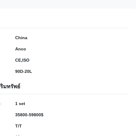
China
Anco
CE,ISO
90D-20L
ริมทรัพย์
ำ:
1 set
35800-59800$
T/T