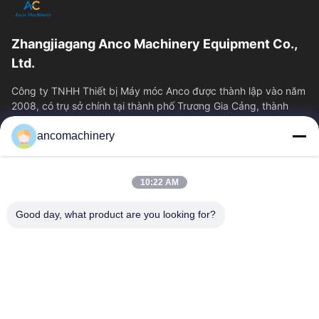
Zhangjiagang Anco Machinery Equipment Co.,
Ltd.
Công ty TNHH Thiết bị Máy móc Anco được thành lập vào năm
2008, có trụ sở chính tại thành phố Trương Gia Cảng, thành
phố Tô Châu, tỉnh Giang Tô....
ancomachinery
Liên Kết Nhanh
Nhà
Sản Phẩm
10:22 AM
Video
Về Chúng Tôi
Tham Quan Nhà Máy
Kiểm Soát Chất Lượng
Good day, what product are you looking for?
Liên Hệ Chúng Tôi
Yêu Cầu Báo Giá
Tin Tức
Liên Hệ Với Chúng Tôi
+86--15751458151