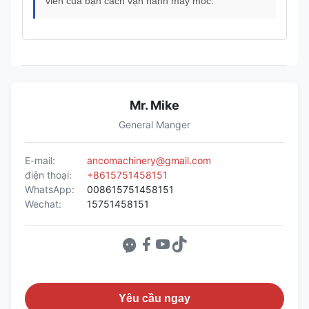
viên của bạn cách vận hành máy móc.
Mr. Mike
General Manger
E-mail:
ancomachinery@gmail.com
điện thoại:
+8615751458151
WhatsApp:
008615751458151
Wechat:
15751458151
Yêu cầu ngay