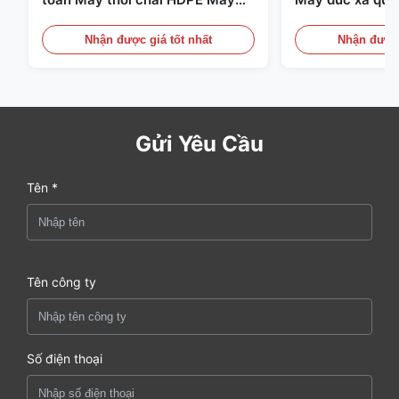
thổi PE
Thiết bị đúc xả 
Nhận được giá tốt nhất
Nhận được 
Gửi Yêu Cầu
Tên *
Tên công ty
Số điện thoại