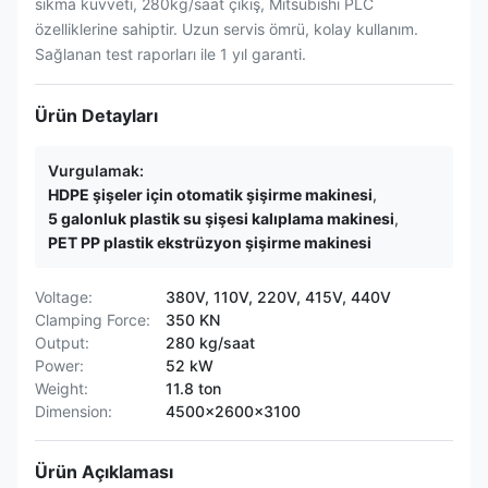
sıkma kuvveti, 280kg/saat çıkış, Mitsubishi PLC
özelliklerine sahiptir. Uzun servis ömrü, kolay kullanım.
Sağlanan test raporları ile 1 yıl garanti.
Ürün Detayları
Vurgulamak:
HDPE şişeler için otomatik şişirme makinesi
,
5 galonluk plastik su şişesi kalıplama makinesi
,
PET PP plastik ekstrüzyon şişirme makinesi
Voltage:
380V, 110V, 220V, 415V, 440V
Clamping Force:
350 KN
Output:
280 kg/saat
Power:
52 kW
Weight:
11.8 ton
Dimension:
4500x2600x3100
Ürün Açıklaması