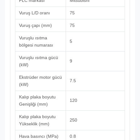
PLC markası
Mitsubishi
Vuruş L/D oranı
75
Vuruş çapı (mm)
75
Vuruşlu ısıtma
5
bölgesi numarası
Vuruşlu ısıtma gücü
9
(kW)
Ekstrüder motor gücü
7.5
(kW)
Kalıp plaka boyutu
120
Genişliği (mm)
Kalıp plaka boyutu
250
Yükseklik (mm)
Hava basıncı (MPa)
0.8