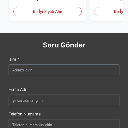
HDPE Şişe Pe Üfleme Kalıplama
Ölçekli 60L Oto
Makinesi
Molding Ekipma
En İyi Fiyatı Alın
En İyi F
Soru Gönder
İsim *
Firma Adı
Telefon Numarası