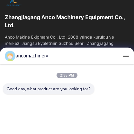
Zhangjiagang Anco Machinery Equipment Co.,
Ltd.
Anco Makine Ekipmanı Co., Ltd, 2008 yılında kuruldu ve
merkezi Jiangsu Eyaleti'nin Suzhou Şehri, Zhangjiagang
Şehri'nde yer almaktadır.
ancomachinery
Hızlı Bağlantılar
Ana Sayfa
Ürünler
2:38 PM
VİDEOLAR
Hakkımızda
Fabrika Turu
Kalite Kontrol
Good day, what product are you looking for?
Bize Ulaşın
Teklif Isteği
Haberler
Bize Ulaşın
+86--15751458151
+86--15751458150