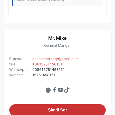
Mr. Mike
General Manger
E-posta:
ancomachinery@gmail.com
tele:
+8615751458151
WhatsApp:
008615751458151
Wechat:
15751458151
Şimdi Sor