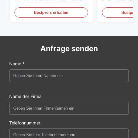
Flaschen, Blasformmaschine für
Großskala 60L 
PE-Flaschen
Blasformgeräte
Bestpreis erhalten
Bestprei
Anfrage senden
Name *
Name der Firma
Telefonnummer