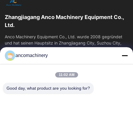
Zhangjiagang Anco Machinery Equipment Co.,
Ltd.
Anco Machinery Equipment Co., Ltd. wurde 2008 gegründet
und hat seinen Hauptsitz in Zhangjiagang City, Suzhou City,
Provinz Jiangsu. Es ist ein...
ancomachinery
Schnelllinks
Startseite
Produkte
11:02 AM
Videos
Über Uns
Fabrik Tour
Qualitätskontrolle
Good day, what product are you looking for?
Kontakt
Referenzen
Nachrichten
Kontakt
+86--15751458151
+86--15751458150