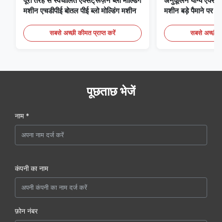
पूरी तरह से स्वचालित एक्सट्रूज़न ब्लो मोल्डिंग
अनुकूलन योग्य एक्सट्रू
मशीन एचडीपीई बोतल पीई ब्लो मोल्डिंग मशीन
मशीन बड़े पैमाने पर 6
मोल्डिंग उपकरण
सबसे अच्छी कीमत प्राप्त करें
सबसे अच्छी की
पूछताछ भेजें
नाम *
कंपनी का नाम
फ़ोन नंबर