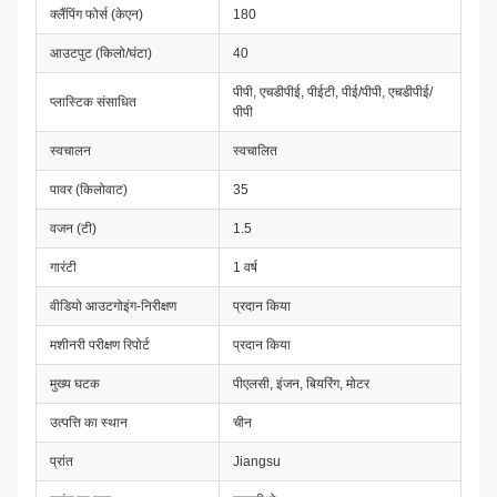
क्लैंपिंग फोर्स (केएन)
180
आउटपुट (किलो/घंटा)
40
पीपी, एचडीपीई, पीईटी, पीई/पीपी, एचडीपीई/
प्लास्टिक संसाधित
पीपी
स्वचालन
स्वचालित
पावर (किलोवाट)
35
वजन (टी)
1.5
गारंटी
1 वर्ष
वीडियो आउटगोइंग-निरीक्षण
प्रदान किया
मशीनरी परीक्षण रिपोर्ट
प्रदान किया
मुख्य घटक
पीएलसी, इंजन, बियरिंग, मोटर
उत्पत्ति का स्थान
चीन
प्रांत
Jiangsu