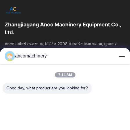
Zhangjiagang Anco Machinery Equipment Co.,
Ltd.
Anco मशीनरी उपकरण कं, लिमिटेड 2008 में स्थापित किया गया था, मुख्यालय
Zhangjiagang शहर, सुज़ौ शहर, Jiangsu प्रांत में स्थित है। यह एक उद्यम है कि
ancomachinery
त्वरित लिंक
होम
उत्पाद
7:14 AM
वीडियो
हमारे बारे में
फैक्टरी यात्रा
गुणवत्ता नियंत्रण
Good day, what product are you looking for?
हमसे संपर्क करें
एक बोली का अनुरोध
समाचार
हमसे संपर्क करें
+86--15751458151