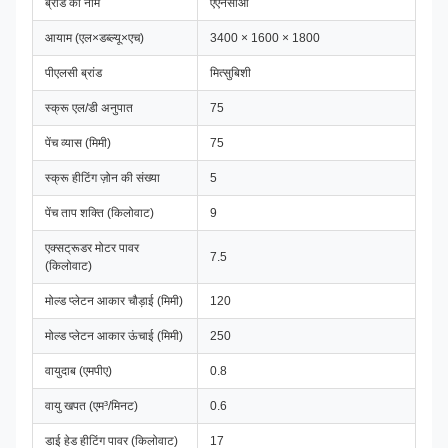
ब्रांड का नाम
एएनसीओ
आयाम (एल×डब्ल्यू×एच)
3400 × 1600 × 1800
पीएलसी ब्रांड
मित्सुबिशी
स्क्रू एल/डी अनुपात
75
पेंच व्यास (मिमी)
75
स्क्रू हीटिंग ज़ोन की संख्या
5
पेंच ताप शक्ति (किलोवाट)
9
एक्सट्रूडर मोटर पावर
7.5
(किलोवाट)
मोल्ड प्लेटन आकार चौड़ाई (मिमी)
120
मोल्ड प्लेटन आकार ऊंचाई (मिमी)
250
वायुदाब (एमपीए)
0.8
वायु खपत (एम³/मिनट)
0.6
डाई हेड हीटिंग पावर (किलोवाट)
17