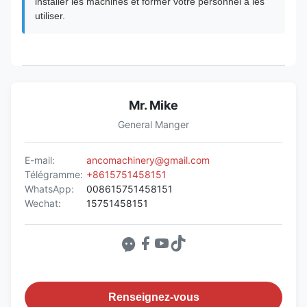
installer les machines et former votre personnel à les
utiliser.
Mr. Mike
General Manger
E-mail:
ancomachinery@gmail.com
Télégramme:
+8615751458151
WhatsApp:
008615751458151
Wechat:
15751458151
Renseignez-vous