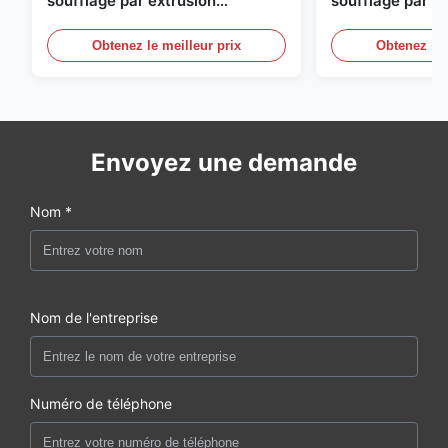
soufflage par extrusion
soufflage par e
entièrement automatique
personnalisable
moulage par sou
Obtenez le meilleur prix
Obtenez le 
automatique gr
Envoyez une demande
Nom *
Nom de l'entreprise
Numéro de téléphone