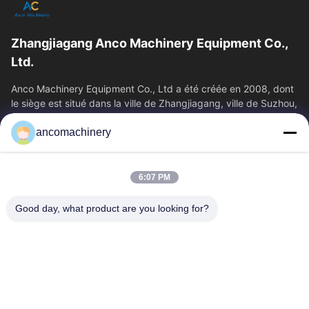
Zhangjiagang Anco Machinery Equipment Co.,
Ltd.
Anco Machinery Equipment Co., Ltd a été créée en 2008, dont
le siège est situé dans la ville de Zhangjiagang, ville de Suzhou,
province du Jiangsu.
ancomachinery
Liens Rapides
Aperçu
Produits
6:07 PM
Vidéos
A Propos De Nous
Visite D'usine
Contrôle De La Qualité
Good day, what product are you looking for?
Contact
Demande De Soumission
Nouvelles
Nous Contacter
+86--15751458151