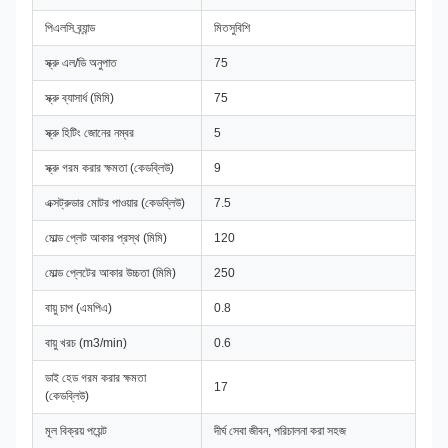
পিএলসি ব্র্যান্ড
মিতসুবিশি
স্ক্রু এল/ডি অনুপাত
75
স্ক্রু ব্যাসার্ধ (মিমি)
75
স্ক্রু হিটিং জোনের নম্বর
5
স্ক্রু গরম করার ক্ষমতা (কেডব্লিউ)
9
এক্সট্রুডার মোটর পাওয়ার (কেডব্লিউ)
7.5
মোল্ড প্লেট আকার প্রস্থ (মিমি)
120
মোল্ড প্লেটের আকার উচ্চতা (মিমি)
250
বায়ু চাপ (এমপিএ)
0.8
বায়ু খরচ (m3/min)
0.6
ডাই হেড গরম করার ক্ষমতা
17
(কেডব্লিউ)
মূল বিক্রয় পয়েন্ট
দীর্ঘ সেবা জীবন, পরিচালনা করা সহজ