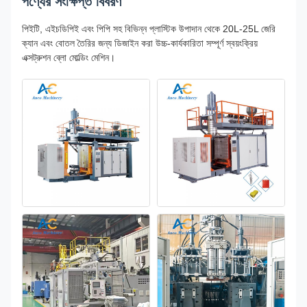
পণ্যের সংক্ষিপ্ত বিবরণ
পিইটি, এইচডিপিই এবং পিপি সহ বিভিন্ন প্লাস্টিক উপাদান থেকে 20L-25L জেরি
ক্যান এবং বোতল তৈরির জন্য ডিজাইন করা উচ্চ-কার্যকারিতা সম্পূর্ণ স্বয়ংক্রিয়
এক্সট্রুশন ব্লো মোল্ডিং মেশিন।