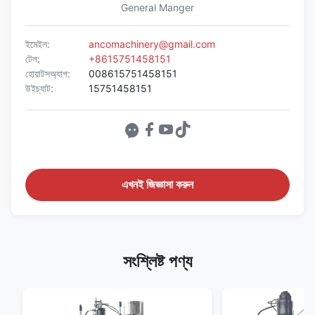
General Manger
ইমেইল:
ancomachinery@gmail.com
টেল:
+8615751458151
হোয়াটসঅ্যাপ:
008615751458151
উইচ্যাট:
15751458151
এখনই জিজ্ঞাসা করুন
সংশ্লিষ্ট পণ্য