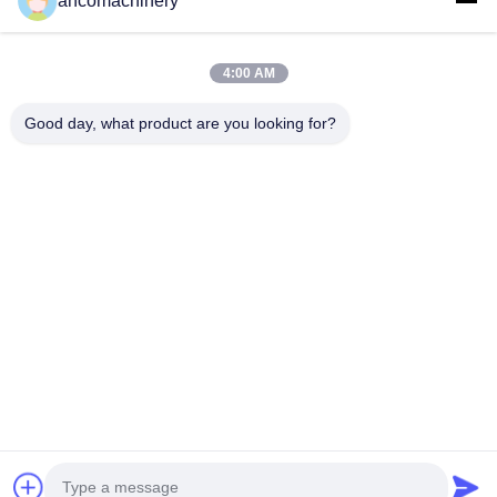
ancomachinery
গুরুত্বপূর্ণ সংযোগ
বাড়ি
পণ্য
4:00 AM
ভিডিও
আমাদের সম্পর্কে
কারখানা ভ্রমণ
মান নিয়ন্ত্রণ
Good day, what product are you looking for?
আমাদের সাথে যোগাযোগ করুন
উদ্ধৃতির জন্য আবেদন
খবর
আমাদের সাথে যোগাযোগ করুন
+86--15751458151
+86--15751458150
ancomachinery@gmail.com
কপিরাইট © 2026-2026 Zhangjiagang Anco Machinery Equipment Co., Ltd..
সমস্ত অধিকার সংরক্ষিত।