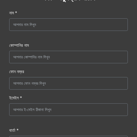
নাম *
কোম্পানির নাম
ফোন নম্বর
ইমেইল *
বার্তা *