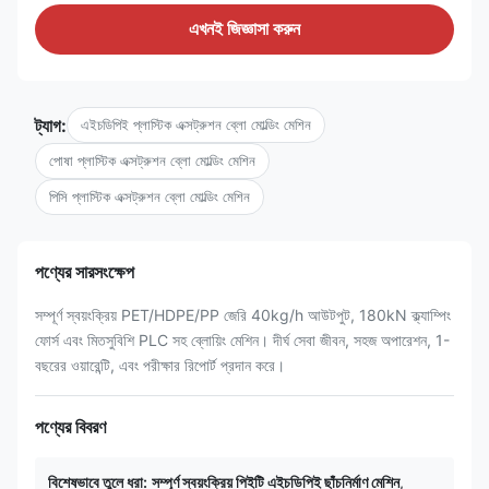
এখনই জিজ্ঞাসা করুন
ট্যাগ:
এইচডিপিই প্লাস্টিক এক্সট্রুশন ব্লো মোল্ডিং মেশিন
পোষা প্লাস্টিক এক্সট্রুশন ব্লো মোল্ডিং মেশিন
পিসি প্লাস্টিক এক্সট্রুশন ব্লো মোল্ডিং মেশিন
পণ্যের সারসংক্ষেপ
সম্পূর্ণ স্বয়ংক্রিয় PET/HDPE/PP জেরি 40kg/h আউটপুট, 180kN ক্ল্যাম্পিং
ফোর্স এবং মিতসুবিশি PLC সহ ব্লোয়িং মেশিন। দীর্ঘ সেবা জীবন, সহজ অপারেশন, 1-
বছরের ওয়ারেন্টি, এবং পরীক্ষার রিপোর্ট প্রদান করে।
পণ্যের বিবরণ
বিশেষভাবে তুলে ধরা:
সম্পূর্ণ স্বয়ংক্রিয় পিইটি এইচডিপিই ছাঁচনির্মাণ মেশিন
,