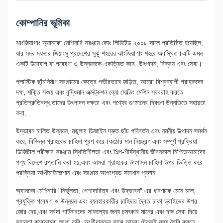
কোম্পানির ভূমিকা
ঝাংজিয়াগাং অ্যানকো মেশিনারি সরঞ্জাম কোং লিমিটেড ২০০৮ সালে প্রতিষ্ঠিত হয়েছিল,
যার সদর দফতর জিয়াংসু প্রদেশের সুঝু শহরের ঝাংজিয়াগাং শহরে অবস্থিত।এটি এমন
একটি উদ্যোগ যা গবেষণা ও উন্নয়নকে একত্রিত করে, উৎপাদন, বিক্রয় এবং সেবা।
প্লাস্টিক ছাঁচনির্মাণ সরঞ্জামের ক্ষেত্রে গভীরভাবে জড়িত, আমরা বিশ্বব্যাপী গ্রাহকদের
দক্ষ, শক্তি সঞ্চয় এবং বুদ্ধিমান এক্সট্রুশন ব্লো মোল্ডিং মেশিন সরবরাহ করতে
প্রতিশ্রুতিবদ্ধ,তাদের উৎপাদন দক্ষতা এবং পণ্যের গুণমানের দ্বিগুণ উন্নতিতে সহায়তা
করা.
উদ্ভাবন চালিত উন্নয়ন, মডুলার ডিজাইন দ্রুত ছাঁচ পরিবর্তন এবং নমনীয় উত্পাদন সমর্থন
করে, বিভিন্ন গ্রাহকের চাহিদা পূরণ করে।কঠোর মান নিয়ন্ত্রণ এবং সম্পূর্ণ প্রক্রিয়া
ডিজিটাল পরীক্ষার সরঞ্জাম স্থিতিশীলতা এবং শিল্প-শীর্ষস্থানীয় জীবনকাল নিশ্চিতআমাদের
পণ্য বিদেশে রপ্তানি করা হয়,এবং আমরা গ্রাহকের উৎপাদন চাহিদা উপর ভিত্তি করে
প্রক্রিয়া অপ্টিমাইজেশান এবং সরঞ্জাম আপগ্রেড সমাধান প্রদান.
অ্যানকো মেশিনারি "নির্ভুলতা, পেশাদারিত্ব এবং উদ্ভাবন" এর ধারণাকে মেনে চলে,
প্রযুক্তি গবেষণা ও উন্নয়ন এবং ব্যবহারকারীর চাহিদার দ্বৈত চাকা ড্রাইভের উপর
জোর দেয়,এবং সর্বদা পার্টনারদের সাফল্যের জন্য চমৎকার মানের এবং দক্ষ সেবা দিয়ে
সহায়তা করেআমরা আশা করি, অংশীদারদের সাথে আমরা টেকসই মূল্য তৈরি করতে