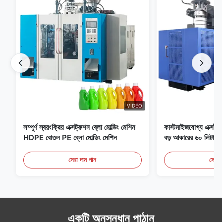
VIDEO
সম্পূর্ণ স্বয়ংক্রিয় এক্সট্রুশন ব্লো মোল্ডিং মেশিন
কাস্টমাইজযোগ্য এক্সট্রু
HDPE বোতল PE ব্লো মোল্ডিং মেশিন
বড় আকারের ৬০ লিটার স্ব
সরঞ্জাম
সেরা দাম পান
সেরা 
একটি অনুসন্ধান পাঠান