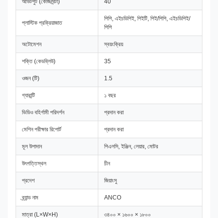
আউটপুট (কেজি/ঘন্টা)
40
পিপি, এইচডিপিই, পিইটি, পিই/পিপি, এইচডিপিই/
প্লাস্টিক প্রক্রিয়াজাত
পিপি
অটোমেশন
স্বয়ংক্রিয়
শক্তি (কেডব্লিউ)
35
ওজন (টি)
1.5
গ্যারান্টি
১ বছর
ভিডিও বহির্গামী পরিদর্শন
প্রদান করা
মেশিন পরীক্ষার রিপোর্ট
প্রদান করা
মূল উপাদান
পিএলসি, ইঞ্জিন, লেয়ার, মোটর
উৎপত্তিস্থল
চীন
প্রদেশ
জিয়াংসু
ব্র্যান্ড নাম
ANCO
মাত্রা (L×W×H)
৩৪০০ × ১৬০০ × ১৮০০