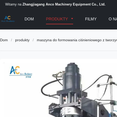
Witamy na
Zhangjiagang Anco Machinery Equipment Co., Ltd.
DOM
PRODUKTY
FILMY
O N
Dom
/
produkty
/
maszyna do formowania ciśnieniowego z tworzy