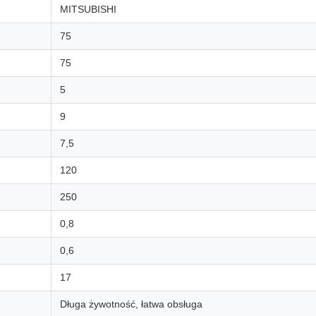
MITSUBISHI
75
75
5
9
7,5
120
250
0,8
0,6
17
Długa żywotność, łatwa obsługa