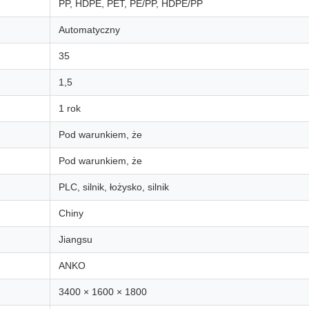
PP, HDPE, PET, PE/PP, HDPE/PP
Automatyczny
35
1,5
1 rok
Pod warunkiem, że
Pod warunkiem, że
PLC, silnik, łożysko, silnik
Chiny
Jiangsu
ANKO
3400 × 1600 × 1800