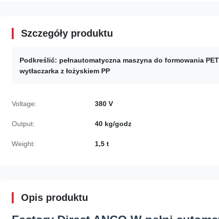
Szczegóły produktu
Podkreślić:
pełnautomatyczna maszyna do formowania PE
wytłaczarka z łożyskiem PP
Voltage:
380 V
Output:
40 kg/godz
Weight:
1,5 t
Opis produktu