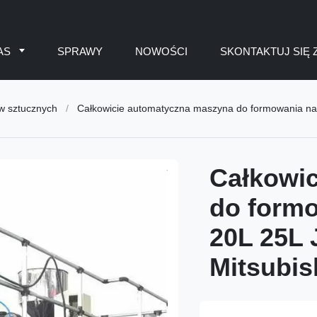
AS
SPRAWY
NOWOŚCI
SKONTAKTUJ SIĘ 
w sztucznych
/
Całkowicie automatyczna maszyna do formowania na 
Całkowi
do formo
20L 25L 
Mitsubis