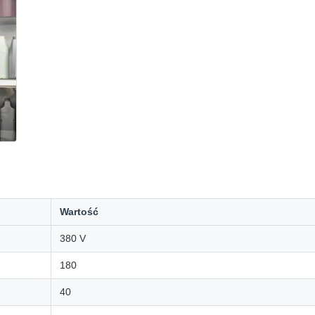
Wartość
380 V
180
40