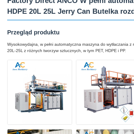
Factory Direct ANCO W pełni automa
HDPE 20L 25L Jerry Can Butelka roz
Przegląd produktu
Wysokowydajna, w pełni automatyczna maszyna do wytłaczania z r
20L-25L z różnych tworzyw sztucznych, w tym PET, HDPE i PP.