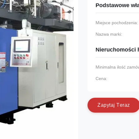
Podstawowe wła
Miejsce pochodzenia:
Nazwa marki:
Nieruchomości 
Minimalna ilość zamów
Cena:
Z
a
p
y
t
a
j
T
e
r
a
z