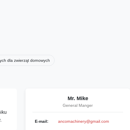
ych dla zwierząt domowych
Mr. Mike
General Manger
iku
.
E-mail:
ancomachinery@gmail.com