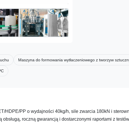
muchu
Maszyna do formowania wytłaczeniowego z tworzyw sztuczn
PC
T/HDPE/PP o wydajności 40kg/h, sile zwarcia 180kN i sterown
ą obsługą, roczną gwarancją i dostarczonymi raportami z testów