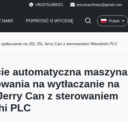
+8615751458151
ancomachinery@gmail.com
Z NAMI
POPROSIĆ O WYCENĘ
Polish
wytłaczanie na 20L 25L Jerry Can z sterowaniem Mitsubishi PLC
cie automatyczna maszyna
wania na wytłaczanie na
Jerry Can z sterowaniem
hi PLC