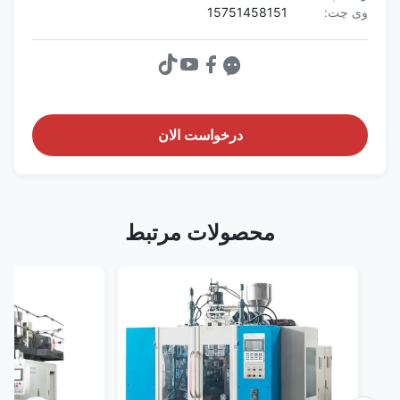
وی چت:
15751458151
درخواست الان
محصولات مرتبط