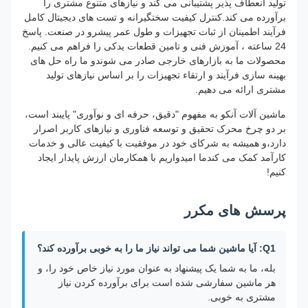
تولید انعطاف پذیر پشتیبانی می کند و نیازهای متنوع مشتری را
برآورده می کند.کنترل کیفیت سختگیرانه و تست های دیجیتال کامل
فرآیند اطمینان از ثبات تجهیزات و طول عمر پیشرو در صنعت. پاسخ
24 ساعته ، آموزش فنی و تامین قطعات یدکی را فراهم می کنیم.
محصولات ما به بازارهای خارجی صادر می شوندو ما راه حل های
بهینه سازی فرآیند و ارتقاء تجهیزات را بر اساس نیازهای تولید
مشتری ارائه می دهیم.
ماشین آلات آنکو به مفهوم "دقیق، حرفه ای و نوآوری" پایبند است،
بر دو چرخ محرک تحقیق و توسعه فناوری و نیازهای کاربر اصرار
دارد،و همیشه به شرکای خود در موفقیت با کیفیت عالی و خدمات
کارآمد کمک می کندما اميدواريم با همکارمان ارزش پايدار ايجاد
کنيم!
پرسش های مکرر
Q1: آیا ماشین شما می تواند نیاز ما را به خوبی برآورده کند؟
بله، ما به شما یک پیشنهاد به عنوان مورد نیاز خاص خود را، و
هر ماشین سفارشی شده است برای برآورده کردن نیاز
مشتری به خوبی.