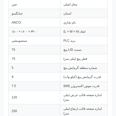
محل اصلی
چین
استان
جیانگسو
نام تجاری
ANCO
ابعاد (L × W × H)
۳۴۰۰ × ۱۶۰۰ × ۱۸۰۰
برند PLC
ميتسوبيشي
نسبت L/D پیچ
75
قطر پیچ (ملی متر)
75
شماره منطقه گرمایش پیچ
5
قدرت گرمایش پیچ (کیلو وات)
9
قدرت موتور اکستروژر (kW)
7.5
اندازه صفحه قالب عرض (ملی
120
متر)
اندازه صفحه قالب ارتفاع (ملی
250
متر)