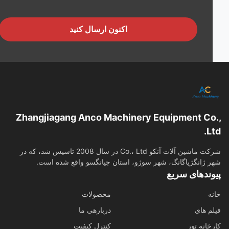
اکنون ارسال کنید
Zhangjiagang Anco Machinery Equipment Co
L
شرکت ماشین آلات آنکو Co.، Ltd در سال 2008 تاسیس شد، که در
 ژانگژیاگانگ، شهر سوژو، استان جیانگسو واقع شده است.
وندهای سریع
ه
محصولات
م های
دربارهی ما
خانه تور
کنترل کیفیت