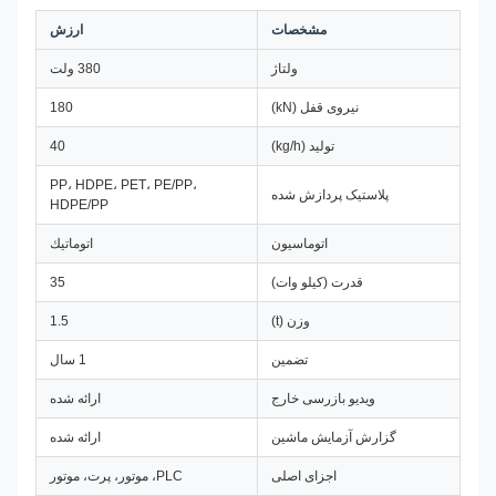
مشخصات
ارزش
ولتاژ
380 ولت
نیروی قفل (kN)
180
تولید (kg/h)
40
PP، HDPE، PET، PE/PP،
پلاستیک پردازش شده
HDPE/PP
اتوماسیون
اتوماتيك
قدرت (کیلو وات)
35
وزن (t)
1.5
تضمین
1 سال
ویدیو بازرسی خارج
ارائه شده
گزارش آزمایش ماشین
ارائه شده
اجزای اصلی
PLC، موتور، پرت، موتور