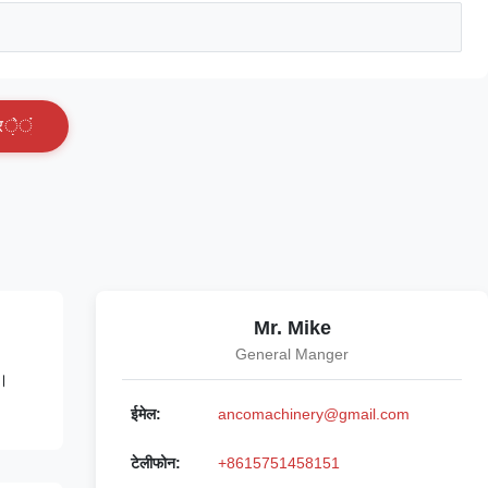
र
े
ं
Mr. Mike
General Manger
ै।
ईमेल:
ancomachinery@gmail.com
टेलीफोन:
+8615751458151