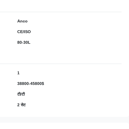
Anco
CE/ISO
80-30L
1
38800-45800$
टी/टी
2 सेट