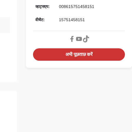
व्हाट्सएप:
008615751458151
वीचैट:
15751458151
अभी पूछताछ करें