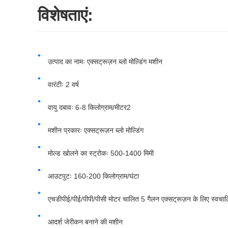
विशेषताएं:
उत्पाद का नामः एक्सट्रूज़न ब्लो मोल्डिंग मशीन
वारंटीः 2 वर्ष
वायु दबावः 6-8 किलोग्राम/मीटर2
मशीन प्रकारः एक्सट्रूज़न ब्लो मोल्डिंग
मोल्ड खोलने का स्ट्रोकः 500-1400 मिमी
आउटपुटः 160-200 किलोग्राम/घंटा
एचडीपीई/पीई/पीपी/पीसी मोटर चालित 5 गैलन एक्सट्रूज़न के लिए स्वचालि
आदर्श जेरीकन बनाने की मशीन