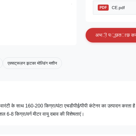
CE.pdf
PDF
अ
भ
ी
प
ू
छ
त
ा
छ
क
एक्सट्रूज़न झटका मोल्डिंग मशीन
ी वारंटी के साथ 160-200 किग्रा/घंटा एचडीपीई/पीपी कंटेनर का उत्पादन करता ह
ल 6-8 किग्रा/वर्ग मीटर वायु दबाव की विशेषताएं।