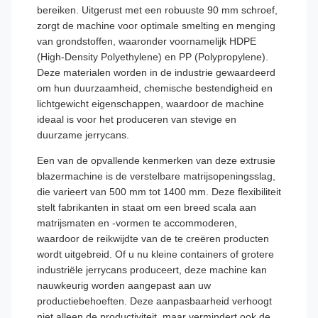
bereiken. Uitgerust met een robuuste 90 mm schroef,
zorgt de machine voor optimale smelting en menging
van grondstoffen, waaronder voornamelijk HDPE
(High-Density Polyethylene) en PP (Polypropylene).
Deze materialen worden in de industrie gewaardeerd
om hun duurzaamheid, chemische bestendigheid en
lichtgewicht eigenschappen, waardoor de machine
ideaal is voor het produceren van stevige en
duurzame jerrycans.
Een van de opvallende kenmerken van deze extrusie
blazermachine is de verstelbare matrijsopeningsslag,
die varieert van 500 mm tot 1400 mm. Deze flexibiliteit
stelt fabrikanten in staat om een breed scala aan
matrijsmaten en -vormen te accommoderen,
waardoor de reikwijdte van de te creëren producten
wordt uitgebreid. Of u nu kleine containers of grotere
industriële jerrycans produceert, deze machine kan
nauwkeurig worden aangepast aan uw
productiebehoeften. Deze aanpasbaarheid verhoogt
niet alleen de productiviteit, maar vermindert ook de