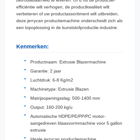
betrouwbaarheid te leveren. Of u nu de productie-
efficiëntie wilt verhogen, de productkwaliteit wilt
verbeteren of uw productassortiment wilt uitbreiden,
deze jerrycan productiemachine onderscheidt zich als
een topoplossing in de kunststofproductie-industrie.
Kenmerken:
Productnaam: Extrusie Blazermachine
Garantie: 2 jaar
Luchtdruk: 6-8 Kg/m2
Machinetype: Extrusie Blazen
Matrijsopeningsslag: 500-1400 mm
Output: 160-200 kg/u
Automatische HDPE/PE/PP/PC motor-
aangedreven blaasvormmachine voor 5 gallon
extrusie
Ideale jerrycan productiemachine