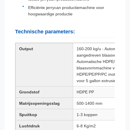
Efficiënte jerrycan productiemachine voor
hoogwaardige productie
Technische parameters:
Output
160-200 kg/u - Automatisch
aangedreven blaasvormmachin
Automatische HDPE/PE/PP/
blaasvormmachine voor 5 gal
HDPE/PE/PP/PC motor-aang
voor 5 gallon extrusie
Grondstof
HDPE PP
Matrijsopeningsslag
500-1400 mm
Spuitkop
1-3 koppen
Luchtdruk
6-8 Kg/m2