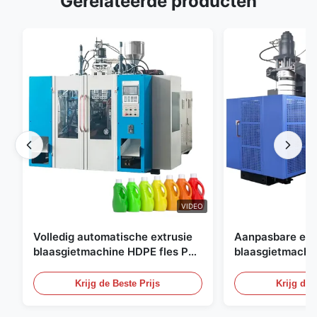
Gerelateerde producten
VIDEO
Volledig automatische extrusie
Aanpasbare ext
blaasgietmachine HDPE fles Pe
blaasgietmachi
blaasgietmachine
60L automatisc
blaasgietmachi
Krijg de Beste Prijs
Krijg de 