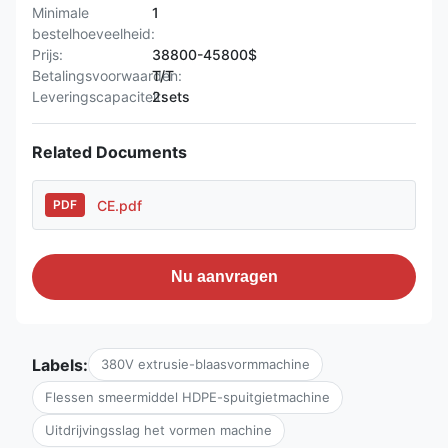
Minimale
1
bestelhoeveelheid:
Prijs:
38800-45800$
Betalingsvoorwaarden:
T/T
Leveringscapaciteit:
2sets
Related Documents
CE.pdf
PDF
Nu aanvragen
Labels:
380V extrusie-blaasvormmachine
Flessen smeermiddel HDPE-spuitgietmachine
Uitdrijvingsslag het vormen machine