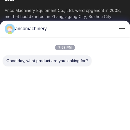
Anco Machinery Equipment Co., Ltd. werd opgericht in 2008,
met het hoofdkantoor in Zhangjiagang City, Suzhou City,
Jiangsu Province. Het is een...
ancomachinery
Snelle Links
Thuis
Producten
7:57 PM
Videos
Over Ons
Fabrieksreis
Kwaliteitscontrole
Good day, what product are you looking for?
Contacteer Ons
Vraag Een Offerte Aan
Nieuws
Neem Contact Met Ons Op
+86--15751458151
+86--15751458150
ancomachinery@gmail.com