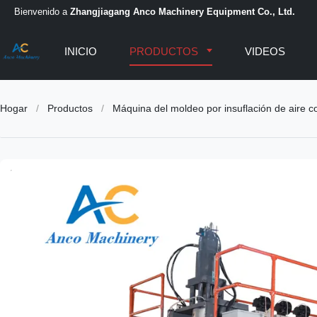
Bienvenido a
Zhangjiagang Anco Machinery Equipment Co., Ltd.
INICIO
PRODUCTOS
VIDEOS
Hogar
/
Productos
/
Máquina del moldeo por insuflación de aire c