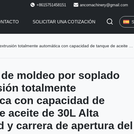
+8615751458151
ancomachinery@gmail.com
ONTACTO
SOLICITAR UNA COTIZACIÓN
S
n capacidad de tanque de aceite de 30L Alta velocidad y carrera de apertura del molde ajustable para la producción de jerrycan
 de moldeo por soplado
sión totalmente
ca con capacidad de
e aceite de 30L Alta
d y carrera de apertura del