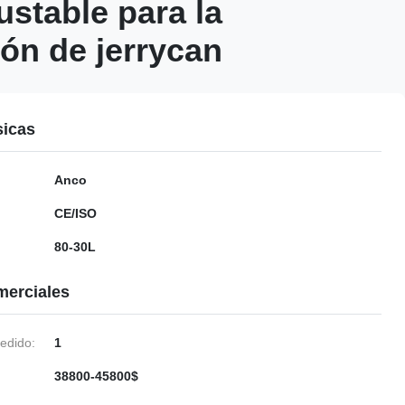
ustable para la
ón de jerrycan
sicas
Anco
CE/ISO
80-30L
merciales
edido:
1
38800-45800$