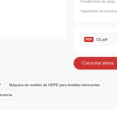
Condiciones de pago:
Capacidad de suminis
CE.pdf
PDF
C
o
n
s
u
l
t
a
r
a
h
o
r
a
V
Máquina de moldeo de HDPE para botellas lubricantes
berancia