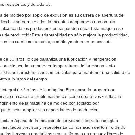
ns resistentes y duraderos.
 de moldeo por soplo de extrusión es su carrera de apertura del
lexibilidad permite a los fabricantes adaptarse a una amplia
l alcance de los productos que se pueden crear.Esta máquina se
s de producciónEsta adaptabilidad no sólo mejora la productividad,
o con los cambios de molde, contribuyendo a un proceso de
e 30 litros, lo que garantiza una lubricación y refrigeración
 de aceite ayuda a mantener temperaturas de funcionamiento
osEstas características son cruciales para mantener una calidad de
to a lo largo del tiempo.
ía integral de 2 años de la máquina.Esta garantía proporciona
 servicio en caso de problemas mecánicos o operativos.• refleja la
 rendimiento de la máquina de moldeo por soplado por
 que buscan ampliar sus capacidades de producción.
 esta máquina de fabricación de jerrycans integra tecnologías
esultados precisos y repetibles.La combinación del tornillo de 90
ue los jerrycans producidos sean uniformes en grosor y libres de