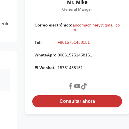
Mr. Mike
General Manger
iente
Correo electrónico:
ancomachinery@gmail.co
m
Tel:
+8615751458151
WhatsApp:
008615751458151
El Wechat:
15751458151
Consultar ahora