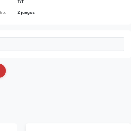
T/T
tro:
2 juegos