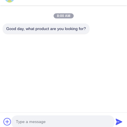
Startseite
Produkte
8:00 AM
Videos
Über Uns
Fabrik Tour
Qualitätskontrolle
Good day, what product are you looking for?
Kontakt
Referenzen
Nachrichten
Kontakt
+86--15751458151
+86--15751458150
ancomachinery@gmail.com
Urheberrecht © 2026-2026 Zhangjiagang Anco Machinery Equipment
Co., Ltd.. Alle Rechte vorbehalten.