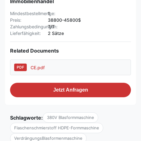
Immobilienhandel
Mindestbestellmenge:
1
Preis:
38800-45800$
Zahlungsbedingungen:
T/T
Lieferfähigkeit:
2 Sätze
Related Documents
CE.pdf
PDF
Jetzt Anfragen
Schlagworte:
380V Blasformmaschine
Flaschenschmierstoff HDPE-Formmaschine
VerdrängungsBlasformenmaschine