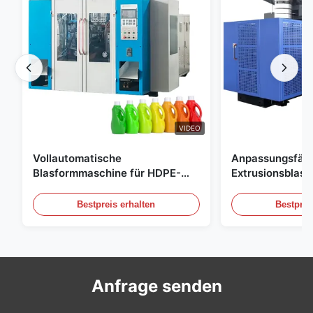
VIDEO
Vollautomatische
Anpassungsfäh
Blasformmaschine für HDPE-
Extrusionsblas
Flaschen, Blasformmaschine für
Großskala 60L 
PE-Flaschen
Blasformgeräte
Bestpreis erhalten
Bestprei
Anfrage senden