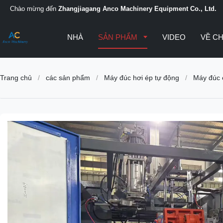
Chào mừng đến
Zhangjiagang Anco Machinery Equipment Co., Ltd.
NHÀ
SẢN PHẨM
VIDEO
VỀ C
Trang chủ
/
các sản phẩm
/
Máy đúc hơi ép tự động
/
Máy đúc 