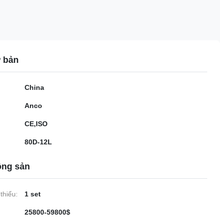
ơ bản
China
Anco
CE,ISO
80D-12L
ộng sản
thiểu:
1 set
25800-59800$