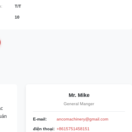
n:
T/T
10
Mr. Mike
General Manger
ác
quán
E-mail:
ancomachinery@gmail.com
điện thoại:
+8615751458151