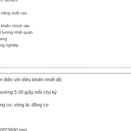
VC và ABS
 năng suất cao
 khiển chính xác
t lượng nhất quán
dạng
ng nghiệp
 điện với điều khiển nhiệt độ
hường 5-30 giây mỗi chu kỳ
ng cơ, vòng bi, động cơ
800*3600 mm