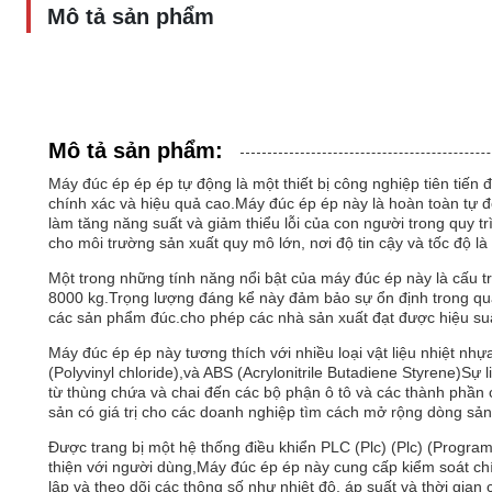
Mô tả sản phẩm
Mô tả sản phẩm:
Máy đúc ép ép ép tự động là một thiết bị công nghiệp tiên tiến
chính xác và hiệu quả cao.Máy đúc ép ép này là hoàn toàn tự 
làm tăng năng suất và giảm thiểu lỗi của con người trong quy tr
cho môi trường sản xuất quy mô lớn, nơi độ tin cậy và tốc độ là 
Một trong những tính năng nổi bật của máy đúc ép này là cấu 
8000 kg.Trọng lượng đáng kể này đảm bảo sự ổn định trong quá 
các sản phẩm đúc.cho phép các nhà sản xuất đạt được hiệu suất 
Máy đúc ép ép này tương thích với nhiều loại vật liệu nhiệt n
(Polyvinyl chloride),và ABS (Acrylonitrile Butadiene Styrene)Sự
từ thùng chứa và chai đến các bộ phận ô tô và các thành phần c
sản có giá trị cho các doanh nghiệp tìm cách mở rộng dòng s
Được trang bị một hệ thống điều khiển PLC (Plc) (Plc) (Progra
thiện với người dùng,Máy đúc ép ép này cung cấp kiểm soát chín
lập và theo dõi các thông số như nhiệt độ, áp suất và thời gi