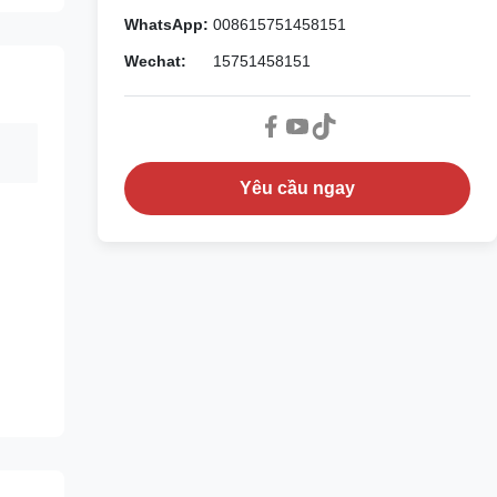
WhatsApp:
008615751458151
Wechat:
15751458151
Yêu cầu ngay