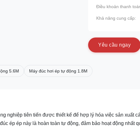
Điều khoản thanh toá
Khả năng cung cấp:
Y
ê
u
c
ầ
u
n
g
a
y
động 5.6M
Máy đúc hơi ép tự động 1.8M
ng nghiệp tiên tiến được thiết kế để hợp lý hóa việc sản xuất c
đúc ép ép này là hoàn toàn tự động, đảm bảo hoạt động nhất 