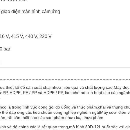
 giao diện màn hình cảm ứng
10 V, 415 V, 440 V, 220 V
0 bar
g
ược thiết kế để sản xuất chai nhựa hiệu quả và chất lượng cao.Máy đúc
hư PP, HDPE, PE / PP và HDPE / PP, làm cho nó linh hoạt cho các ngàn
.
co là trong lĩnh vực đóng gói đồ uống và thực phẩm.chai và thùng ch
ó thể đáp ứng các tiêu chuẩn công nghiệp nghiêm ngặtMáy sưởi điện v
án, rất cần thiết cho các sản phẩm nhựa loại thực phẩm.
h và độ chính xác là rất quan trọng,mô hình 80D-12L xuất sắc với gi