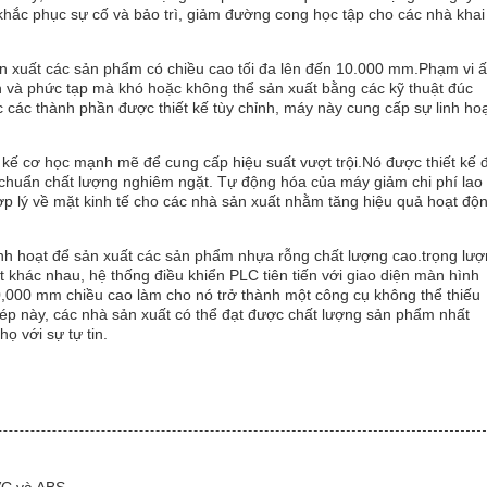
khắc phục sự cố và bảo trì, giảm đường cong học tập cho các nhà khai
ản xuất các sản phẩm có chiều cao tối đa lên đến 10.000 mm.Phạm vi 
n và phức tạp mà khó hoặc không thể sản xuất bằng các kỹ thuật đúc
các thành phần được thiết kế tùy chỉnh, máy này cung cấp sự linh ho
t kế cơ học mạnh mẽ để cung cấp hiệu suất vượt trội.Nó được thiết kế 
iêu chuẩn chất lượng nghiêm ngặt. Tự động hóa của máy giảm chi phí lao
ợp lý về mặt kinh tế cho các nhà sản xuất nhằm tăng hiệu quả hoạt độ
inh hoạt để sản xuất các sản phẩm nhựa rỗng chất lượng cao.trọng lư
t khác nhau, hệ thống điều khiển PLC tiên tiến với giao diện màn hình
,000 mm chiều cao làm cho nó trở thành một công cụ không thể thiếu
ép này, các nhà sản xuất có thể đạt được chất lượng sản phẩm nhất
ọ với sự tự tin.