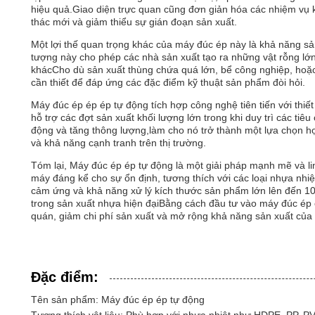
hiệu quả.Giao diện trực quan cũng đơn giản hóa các nhiệm vụ 
thác mới và giảm thiểu sự gián đoạn sản xuất.
Một lợi thế quan trọng khác của máy đúc ép này là khả năng s
tượng này cho phép các nhà sản xuất tạo ra những vật rỗng lớ
khácCho dù sản xuất thùng chứa quá lớn, bể công nghiệp, hoặc 
cần thiết để đáp ứng các đặc điểm kỹ thuật sản phẩm đòi hỏi.
Máy đúc ép ép ép tự động tích hợp công nghệ tiên tiến với thiế
hỗ trợ các đợt sản xuất khối lượng lớn trong khi duy trì các t
động và tăng thông lượng,làm cho nó trở thành một lựa chọn h
và khả năng cạnh tranh trên thị trường.
Tóm lại, Máy đúc ép ép tự động là một giải pháp mạnh mẽ và l
máy đáng kể cho sự ổn định, tương thích với các loại nhựa nhiệ
cảm ứng và khả năng xử lý kích thước sản phẩm lớn lên đến 10
trong sản xuất nhựa hiện đạiBằng cách đầu tư vào máy đúc ép 
quán, giảm chi phí sản xuất và mở rộng khả năng sản xuất của h
Đặc điểm:
Tên sản phẩm: Máy đúc ép ép tự động