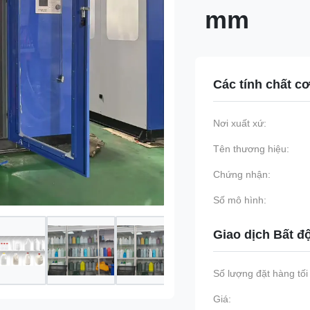
mm
Các tính chất c
Nơi xuất xứ:
Tên thương hiệu:
Chứng nhận:
Số mô hình:
Giao dịch Bất đ
Số lượng đặt hàng tối 
Giá: