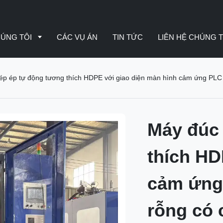
HÚNG TÔI
CÁC VỤ ÁN
TIN TỨC
LIÊN HỆ CHÚNG T
ép ép tự động tương thích HDPE với giao diện màn hình cảm ứng PLC
Máy đúc 
thích HD
cảm ứng
rỗng có 