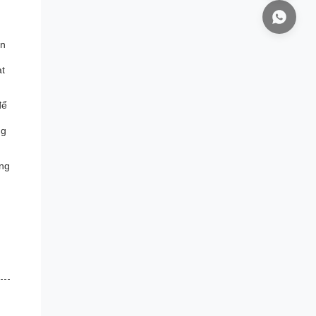
ấn
ạt
để
ng
ợng