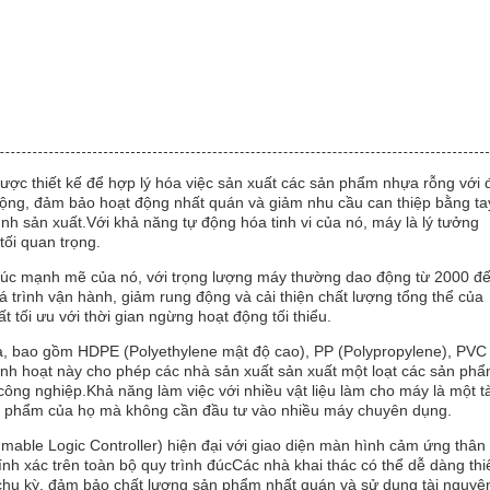
 được thiết kế để hợp lý hóa việc sản xuất các sản phẩm nhựa rỗng với 
động, đảm bảo hoạt động nhất quán và giảm nhu cầu can thiệp bằng ta
ình sản xuất.Với khả năng tự động hóa tinh vi của nó, máy là lý tưởng
tối quan trọng.
trúc mạnh mẽ của nó, với trọng lượng máy thường dao động từ 2000 đ
trình vận hành, giảm rung động và cải thiện chất lượng tổng thể của
tối ưu với thời gian ngừng hoạt động tối thiểu.
hựa, bao gồm HDPE (Polyethylene mật độ cao), PP (Polypropylene), PVC
 linh hoạt này cho phép các nhà sản xuất sản xuất một loạt các sản phẩ
ông nghiệp.Khả năng làm việc với nhiều vật liệu làm cho máy là một tà
ản phẩm của họ mà không cần đầu tư vào nhiều máy chuyên dụng.
mmable Logic Controller) hiện đại với giao diện màn hình cảm ứng thân
h xác trên toàn bộ quy trình đúcCác nhà khai thác có thể dễ dàng thi
an chu kỳ, đảm bảo chất lượng sản phẩm nhất quán và sử dụng tài nguyê