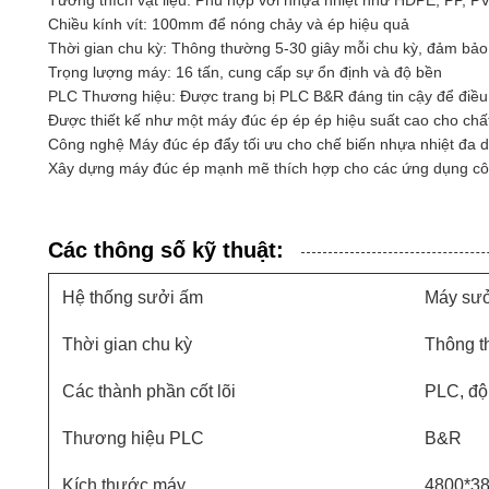
Tương thích vật liệu: Phù hợp với nhựa nhiệt như HDPE, PP, P
Chiều kính vít: 100mm để nóng chảy và ép hiệu quả
Thời gian chu kỳ: Thông thường 5-30 giây mỗi chu kỳ, đảm bảo
Trọng lượng máy: 16 tấn, cung cấp sự ổn định và độ bền
PLC Thương hiệu: Được trang bị PLC B&R đáng tin cậy để điều
Được thiết kế như một máy đúc ép ép ép hiệu suất cao cho chấ
Công nghệ Máy đúc ép đẩy tối ưu cho chế biến nhựa nhiệt đa 
Xây dựng máy đúc ép mạnh mẽ thích hợp cho các ứng dụng cô
Các thông số kỹ thuật:
Hệ thống sưởi ấm
Máy sưởi
Thời gian chu kỳ
Thông t
Các thành phần cốt lõi
PLC, độ
Thương hiệu PLC
B&R
Kích thước máy
4800*3