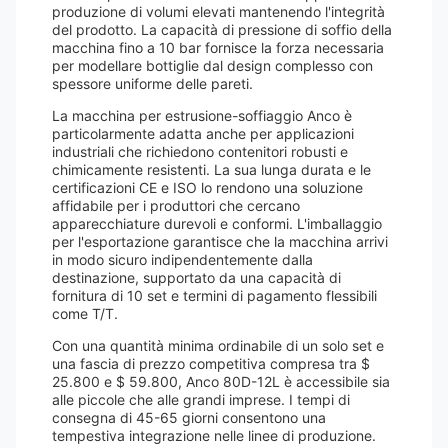
produzione di volumi elevati mantenendo l'integrità
del prodotto. La capacità di pressione di soffio della
macchina fino a 10 bar fornisce la forza necessaria
per modellare bottiglie dal design complesso con
spessore uniforme delle pareti.
La macchina per estrusione-soffiaggio Anco è
particolarmente adatta anche per applicazioni
industriali che richiedono contenitori robusti e
chimicamente resistenti. La sua lunga durata e le
certificazioni CE e ISO lo rendono una soluzione
affidabile per i produttori che cercano
apparecchiature durevoli e conformi. L'imballaggio
per l'esportazione garantisce che la macchina arrivi
in ​​modo sicuro indipendentemente dalla
destinazione, supportato da una capacità di
fornitura di 10 set e termini di pagamento flessibili
come T/T.
Con una quantità minima ordinabile di un solo set e
una fascia di prezzo competitiva compresa tra $
25.800 e $ 59.800, Anco 80D-12L è accessibile sia
alle piccole che alle grandi imprese. I tempi di
consegna di 45-65 giorni consentono una
tempestiva integrazione nelle linee di produzione.