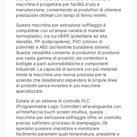
macchina è progettata per facilità d'uso e
manutenzione, consentendo ai produttori di ottenere
prestazioni ottimali con tempi di fermo minimi.
Questa macchina per estrusione-soffiaggio è
compatibile con un'ampia varietà di materiali
termoplastici, tra cui HDPE (polietilene ad alta
densità), PP (polipropilene), PVC (cloruro di
polivinile) e ABS (acrilonitrile butadiene stirene).
Questa versatilità consente ai produttori di produrre
una vasta gamma di prodotti, da contenitori e
bottiglie a parti automobilistiche e componenti
industriali. La capacità di lavorare con più materiali
rende la macchina una risorsa preziosa per le
aziende che desiderano espandere le proprie linee
di prodotti senza investire in più macchine
specializzate.
Dotata di un sistema di controllo PLC
(Programmable Logic Controller) all'avanguardia con
un'interfaccia touch screen intuitiva, questa
macchina per estrusione soffiaggio offre un controllo
preciso sull'intero processo di stampaggio. Gli
operatori possono impostare e monitorare
facilmente parametri quali temperatura, pressione e