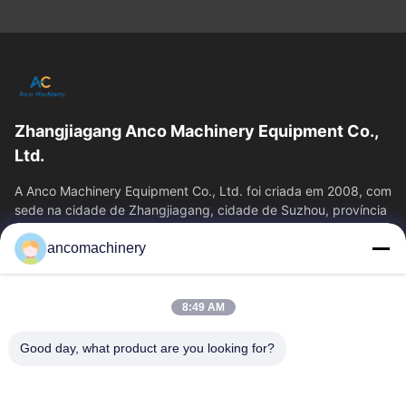
Zhangjiagang Anco Machinery Equipment Co.,
Ltd.
A Anco Machinery Equipment Co., Ltd. foi criada em 2008, com
sede na cidade de Zhangjiagang, cidade de Suzhou, província
de Jiangsu.
ancomachinery
Links Rápidos
Casa
Produtos
8:49 AM
Vídeos
Quem Somos
Fábrica
Controle De Qualidade
Good day, what product are you looking for?
Fale Conosco
Pedir Um Orçamento
Notícias