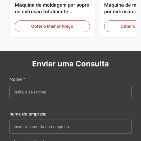
Máquina de moldagem por sopro
Máquina de mol
de extrusão totalmente
por extrusão pe
automática
grande escala, 
equipamento au
Obter o Melhor Preço
Obter o M
moldagem por s
Enviar uma Consulta
Nome *
nome da empresa