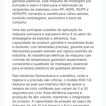
garrafas plásticas. Esta máquina de moldagem por
extrusão e sopro é ideal para a fabricação de
recipientes de materiais como PP, HDPE, PE/PP e
HDPE/PP, tornando-a versátil para vários setores,
incluindo embalagens, automotivo e bens de
consumo.
Uma das principais ocasiões de aplicação da
máquina extrusora e sopradora Anco é no setor de
embalagens de bebidas e alimentos. Sua
capacidade de produzir garrafas e recipientes leves
e duráveis, com dimensões precisas, garante que os
fabricantes possam atender aos rígidos padrões da
indústria. As resistências elétricas da máquina com
controle de temperatura garantem aquecimento
consistente e qualidade de moldagem, essencial
para produtos plásticos de qualidade alimentar.
Nas indústrias farmacêutica e cosmética, onde a
higiene e a precisão são críticas, o modelo 80D-12L
destaca-se pela sua interface fácil de operar e
tempos de ciclo confiáveis ​​que variam de 5 a 30
segundos por ciclo. Essa eficiência suporta a
produção de alto volume, mantendo a integridade
do produto. A capacidade de pressão de sopro da
máquina de até 10 bar fornece a força necessária