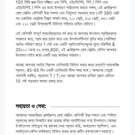
100 মিমি স্ক্রু দিয়ে সজ্জিত এবং পিপি, এইচডিপিই, পিই / পিপি এবং
এইচডিপিই / পিপি এর মতো উপকরণ পরিচালনা করতে সক্ষম, এই এক্সট্রুশন
ব্লো মোল্ডিং মেশিনটি উচ্চ দক্ষতা এবং নির্ভুলতা সরবরাহ করে।এটি 380 ভোল্ট
সহ একাধিক ভোল্টেজ বিকল্প সমর্থন করে, ১১০ ভোল্ট, ৪১৫ ভোল্ট, ৪৪০ ভোল্ট
এবং ২২০ ভোল্ট বিশ্বব্যাপী বিভিন্ন শক্তির চাহিদা মেটাতে।
এই মেশিনটি সম্পূর্ণ স্বয়ংক্রিয়তার গর্ব করে যা আপনার উৎপাদন প্রক্রিয়াকে
সহজতর করে, শ্রম ব্যয় হ্রাস করে এবং উৎপাদনশীলতা বৃদ্ধি করে।সর্বনিম্ন
অর্ডার পরিমাণ মাত্র 1 সেট এবং একটি প্রতিযোগিতামূলক মূল্য পরিসীমা $
25৮০০ থেকে ৫৯ ডলার,800, এই এক্সট্রুশন ব্লো মোল্ডিং মেশিন আপনার
উৎপাদন লাইন জন্য একটি খরচ কার্যকর সমাধান।
আমরা আপনার অর্ডার নিরাপদ ডেলিভারি নিশ্চিত করার জন্য রপ্তানি প্যাকেজিং
প্রদান, 45-65 দিন একটি ডেলিভারি সীসা সময় সঙ্গে। আমাদের পেমেন্ট
শর্তাবলী নমনীয়, প্রধানত T / T,এবং আমরা আপনার চাহিদা দ্রুত মেটাতে
10 সেট সরবরাহ ক্ষমতা বজায় রাখা.
সহায়তা ও সেবা:
আমাদের স্বয়ংক্রিয় এক্সট্রুশন ব্লো মোল্ডিং মেশিনটি উচ্চ দক্ষতা এবং স্পষ্টতা
প্রদানের জন্য ডিজাইন করা হয়েছে ফাঁকা প্লাস্টিকের পণ্য উৎপাদনে।আমরা
ইনস্টলেশন গাইডেন্স সহ ব্যাপক সেবা প্রদান করি, অপারেশন প্রশিক্ষণ, এবং
সর্বোত্তম মেশিন কর্মক্ষমতা নিশ্চিত করার জন্য রুটিন রক্ষণাবেক্ষণ সহায়তা।