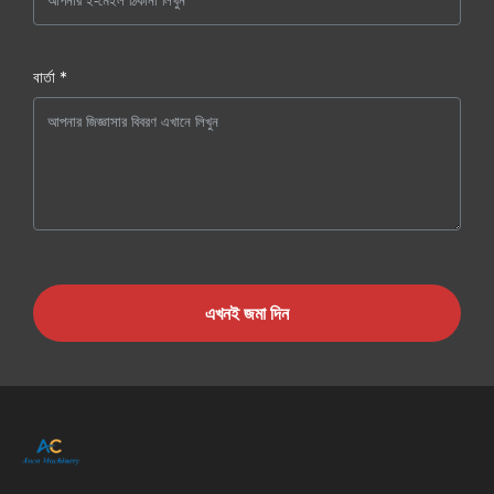
বার্তা *
এখনই জমা দিন