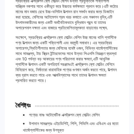
স্বয়ংক্রিয় এক্সট্রুশন ব্লো মোল্ডিং মেশিন উন্নত প্রযুক্তিকে শক্তিশালী
যান্ত্রিক নকশার সাথে একীভূত করে উচ্চতর কর্মক্ষমতা প্রদান করে।এটি কঠোর
মানের মান বজায় রেখে উচ্চ-ভলিউম উত্পাদন রান সমর্থন করার জন্য ডিজাইন
করা হয়েছে. মেশিনের অটোমেশন শ্রম খরচ কমাতে এবং সঞ্চালন বৃদ্ধি,এটি
উৎপাদনকারীদের জন্য একটি অর্থনৈতিকভাবে বুদ্ধিমান পছন্দ যা তাদের
অপারেশনাল দক্ষতা এবং বাজারে প্রতিযোগিতামূলকতা বাড়ানোর লক্ষ্যে.
সংক্ষেপে, স্বয়ংক্রিয় এক্সট্রুশন ব্লো মোল্ডিং মেশিন উচ্চ মানের খালি প্লাস্টিক
পণ্য উত্পাদন জন্য একটি শক্তিশালী এবং বহুমুখী সমাধান। এর স্বয়ংক্রিয়
অপারেশন,স্থিতিশীলতার জন্য মেশিনের যথেষ্ট ওজন, বিভিন্ন থার্মোপ্লাস্টিকের
সাথে সামঞ্জস্য, টাচ স্ক্রিন ইন্টারফেসের সাথে উন্নত পিএলসি নিয়ন্ত্রণ ব্যবস্থা
এবং 10 পর্যন্ত বড় আকারের পণ্য পরিচালনা করার ক্ষমতা,এটি আধুনিক
প্লাস্টিক উত্পাদন একটি অপরিহার্য সরঞ্জামএই এক্সট্রুশন ব্লো মোল্ডিং মেশিনে
বিনিয়োগ করে, নির্মাতারা ধারাবাহিক পণ্যের গুণমান অর্জন করতে পারে, উত্পাদন
ব্যয় হ্রাস করতে পারে এবং আত্মবিশ্বাসের সাথে তাদের উত্পাদন ক্ষমতা
প্রসারিত করতে পারে।
বৈশিষ্ট্যঃ
পণ্যের নামঃ অটোমেটিক এক্সট্রুশন ব্লো মোল্ডিং মেশিন
উপাদান সামঞ্জস্যঃ এইচডিপিই, পিপি, পিভিসি এবং এবিএস এর মতো
থার্মোপ্লাস্টিকের জন্য উপযুক্ত