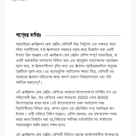
পণ্যের বর্ণনাঃ
স্বয়ংক্রিয় এক্সট্রুশন ব্লো মোল্ডিং মেশিনটি উচ্চ নির্ভুলতা এবং দক্ষতার সাথে
ফাঁকা প্লাস্টিকের পণ্য উত্পাদনকে সহজতর করার জন্য ডিজাইন করা একটি
উন্নত শিল্প সরঞ্জাম।এই এক্সট্রুশন ব্লো মোল্ডিং মেশিন সম্পূর্ণ স্বয়ংক্রিয়, যা
একটি ধারাবাহিক অপারেশন নিশ্চিত করে এবং ম্যানুয়াল হস্তক্ষেপের প্রয়োজন
হ্রাস করে, যা উত্পাদনশীলতা বৃদ্ধি করে এবং উত্পাদন প্রক্রিয়াগুলিতে মানুষের
ত্রুটিকে হ্রাস করে।এর অত্যাধুনিক অটোমেশন ক্ষমতা দিয়ে, মেশিনটি বড়
আকারের উত্পাদন পরিবেশের জন্য আদর্শ যেখানে নির্ভরযোগ্যতা এবং গতি
সর্বাধিক গুরুত্বপূর্ণ।
এই এক্সট্রুশন ব্লো মোল্ডিং মেশিনের অন্যতম উল্লেখযোগ্য বৈশিষ্ট্য হ'ল এর
শক্তিশালী বিল্ড, যার মেশিনের ওজন সাধারণত 2000 থেকে 8000
কিলোগ্রামের মধ্যে থাকে।এই উল্লেখযোগ্য ওজন অপারেশন সময়
স্থিতিশীলতা নিশ্চিত করে, কম্পন হ্রাস এবং ছাঁচনির্মাণ পণ্য সামগ্রিক মান
উন্নত। ভারী দায়িত্ব নির্মাণ সত্ত্বেও, মেশিন ব্যবহার এবং রক্ষণাবেক্ষণ সহজ
করার জন্য ডিজাইন করা হয়,নির্মাতারা সর্বনিম্ন ডাউনটাইম সহ সর্বোত্তম
পারফরম্যান্স অর্জন করতে সক্ষম হবেন.
এই এক্সট্রুশন ব্লো মোল্ডিং মেশিনটি বিভিন্ন ধরনের থার্মোপ্লাস্টিক উপকরণের