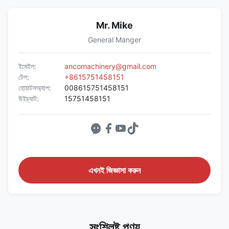
Mr. Mike
General Manger
ইমেইল:
ancomachinery@gmail.com
টেল:
+8615751458151
হোয়াটসঅ্যাপ:
008615751458151
উইচ্যাট:
15751458151
এখনই জিজ্ঞাসা করুন
সংশ্লিষ্ট পণ্য