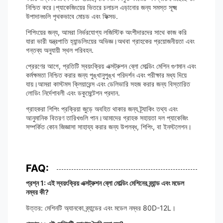
নিশ্চিত করে।প্যাকেজিংয়ের ভিতরে চলাচল এড়ানোর জন্য সমস্ত সূক্ষ্ম
উপাদানগুলি পৃথকভাবে মোচড এবং ফিক্সড.
শিপিংয়ের জন্য, আমরা নির্ভরযোগ্য লজিস্টিক অংশীদারদের সাথে কাজ করি
যারা ভারী যন্ত্রপাতি হ্যান্ডলিংয়ের অভিজ্ঞ।অথবা গ্রাহকের প্রয়োজনীয়তা এবং
গন্তব্য অনুযায়ী স্থল পরিবহন.
প্রেরণের আগে, প্রতিটি স্বয়ংক্রিয় এক্সট্রুশন ব্লো মোল্ডিং মেশিন গুণমান এবং
কর্মক্ষমতা নিশ্চিত করার জন্য পুঙ্খানুপুঙ্খ পরিদর্শন এবং পরীক্ষার মধ্য দিয়ে
যায়।আমরা কাস্টমস ক্লিয়ারেন্স এবং ডেলিভারি সহজ করার জন্য বিস্তারিত
লোডিং নির্দেশাবলী এবং ডকুমেন্টেশন প্রদান.
গ্রাহকরা শিপিং প্রক্রিয়া জুড়ে অবহিত থাকার জন্য ট্র্যাকিং তথ্য এবং
আনুমানিক বিতরণ তারিখগুলি পান।আমাদের গ্রাহক সহায়তা দল প্যাকেজিং
সম্পর্কিত কোন জিজ্ঞাসা সাহায্য করার জন্য উপলব্ধ, শিপিং, বা ইনস্টলেশন।
FAQ:
প্রশ্ন 1: এই স্বয়ংক্রিয় এক্সট্রুশন ব্লো মোল্ডিং মেশিনের ব্র্যান্ড এবং মডেল
নম্বর কী?
উত্তর: মেশিনটি অ্যানকো ব্র্যান্ডের এবং মডেল নম্বর 80D-12L।