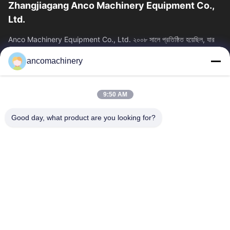
Zhangjiagang Anco Machinery Equipment Co.,
Ltd.
Anco Machinery Equipment Co., Ltd. ২০০৮ সালে প্রতিষ্ঠিত হয়েছিল, যার
সদর দপ্তর চীনের জিয়াংসু প্রদেশের সুঝো সিটির ঝাংজিয়াগাং শহরে অবস্থিত। এটি...
ancomachinery
গুরুত্বপূর্ণ সংযোগ
বাড়ি
পণ্য
9:50 AM
ভিডিও
আমাদের সম্পর্কে
কারখানা ভ্রমণ
মান নিয়ন্ত্রণ
Good day, what product are you looking for?
আমাদের সাথে যোগাযোগ করুন
উদ্ধৃতির জন্য আবেদন
খবর
আমাদের সাথে যোগাযোগ করুন
+86--15751458151
+86--15751458150
ancomachinery@gmail.com