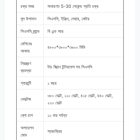
চক্র সময়
সাধারণত 5-30 সেকেন্ড প্রতি চক্র
মূল উপাদান
পিএলসি, ইঞ্জিন, লেয়ার, মোটর
পিএলসি ব্র্যান্ড
বি এন্ড আর
মেশিনের
৪৮০০*৩৮০০*৩৬০০ মিমি
আকার
নিয়ন্ত্রণ
টাচ স্ক্রিন ইন্টারফেস সহ পিএলসি
ব্যবস্থা
গ্যারান্টি
১ বছর
৩৮০ ভোল্ট, ১১০ ভোল্ট, ৪১৫ ভোল্ট, ৪৪০ ভোল্ট,
ভোল্টেজ
২২০ ভোল্ট
ব্লো চাপ
১০ বার পর্যন্ত
অপারেশন
স্বয়ংক্রিয়
মোড