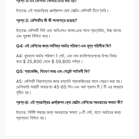
প্রশ্ন ২ঃ এই মেশিনটি কোথায় তৈরি করা হয়?
উত্তরঃ এই স্বয়ংক্রিয় এক্সট্রুশন ব্লো মোল্ডিং মেশিনটি চীনে তৈরি।
প্রশ্ন 3: মেশিনটির কী কী শংসাপত্র রয়েছে?
উত্তরঃ মেশিনটি সিই এবং আইএসও মানদণ্ডের সাথে প্রত্যয়িত, উচ্চ মানের
এবং সুরক্ষা নিশ্চিত করে।
Q4: এই মেশিনের জন্য সর্বনিম্ন অর্ডার পরিমাণ এবং মূল্য পরিসীমা কি?
A4: ন্যূনতম অর্ডার পরিমাণ 1 সেট, এবং দাম কনফিগারেশনের উপর নির্ভর
করে $ 25,800 থেকে $ 59,800 পর্যন্ত।
Q5: প্যাকেজিং, বিতরণ সময় এবং পেমেন্ট শর্তাবলী কি?
A5: মেশিনটি নিরাপত্তার জন্য রপ্তানি প্যাকেজিংয়ের সাথে প্রেরণ করা হয়।
ডেলিভারি সময়টি সাধারণত 45-65 দিন এবং অর্থ প্রদান টি / টি এর মাধ্যমে
গৃহীত হয়।
প্রশ্ন 6: এই স্বয়ংক্রিয় এক্সট্রুশন ব্লো মোল্ডিং মেশিনের সরবরাহের ক্ষমতা কী?
উত্তর: নির্দিষ্ট সময়ের জন্য সরবরাহের ক্ষমতা ১০টি সেট, যাতে অর্ডারের জন্য
প্রাপ্যতা নিশ্চিত হয়।