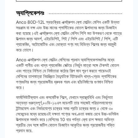
অ্যাপ্লিকেশনঃ
Anco 80D-12L স্বয়ংক্রিয় এক্সট্রুশন ব্লো মোল্ডিং মেশিন একটি উন্নত
সরঞ্জাম যা দক্ষ এবং উচ্চ মানের প্লাস্টিকের বোতল উত্পাদনের জন্য ডিজাইন
করা হয়েছে।এই এক্সট্রুশন ব্লো মোল্ডিং মেশিন পিপি মত উপকরণ থেকে পাত্রে
উত্পাদন জন্য আদর্শ, এইচডিপিই, পিই / পিপি এবং এইচডিপিই / পিপি, এটি
প্যাকেজিং, অটোমোটিভ এবং ভোক্তা পণ্য সহ বিভিন্ন শিল্পের জন্য বহুমুখী
করে তোলে।
Anco এক্সট্রুশন ব্লো মোল্ডিং মেশিনের প্রধান অ্যাপ্লিকেশনগুলির মধ্যে
একটি পানীয় এবং খাদ্য প্যাকেজিং সেক্টরে।নির্ভুল মাত্রা সঙ্গে টেকসই বোতল
এবং পাত্রে নিশ্চিত যে নির্মাতারা কঠোর শিল্প মান পূরণ করতে পারেনএই
মেশিনের তাপমাত্রা নিয়ন্ত্রিত বৈদ্যুতিক হিটারগুলি খাদ্য-গ্রেড প্লাস্টিকের
পণ্যগুলির জন্য প্রয়োজনীয় ধ্রুবক গরম এবং ছাঁচনির্মাণের গুণমান নিশ্চিত
করে।
ফার্মাসিউটিক্যাল এবং কসমেটিক শিল্পে, যেখানে স্বাস্থ্যবিধি এবং নির্ভুলতা
অত্যন্ত গুরুত্বপূর্ণ,৮০ডি-১২এল মডেলটি তার সহজেই পরিচালনাযোগ্য
ইন্টারফেস এবং নির্ভরযোগ্য চক্রের সময় প্রতি চক্রের জন্য ৫ থেকে ৩০
সেকেন্ডের মধ্যে রয়েছেএই দক্ষতা পণ্যের অখণ্ডতা বজায় রেখে উচ্চ-ভলিউম
উত্পাদনকে সমর্থন করে।মেশিনের 10 বার পর্যন্ত ব্লো চাপ ক্ষমতা অভিন্ন
প্রাচীর বেধ সঙ্গে জটিল বোতল ডিজাইন আকৃতির জন্য প্রয়োজনীয় শক্তি
প্রদান করে.