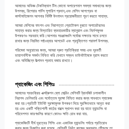
আমাদের অভিজ্ঞ টেকনিক্যাল টিম কোনো অপারেশনাল সমস্যা সমাধানের জন্য
উপলব্ধ, রিপেয়ার পার্টস সুপারিশ প্রদান,এবং মেশিন আপগ্রেড বা
কাস্টমাইজেশন আপনার নির্দিষ্ট উৎপাদন প্রয়োজনীয়তা পূরণ করতে সাহায্য.
আমরা মেশিনের ফাংশন এবং নিরাপত্তা প্রোটোকল বুঝতে অপারেটরদের
সাহায্য করার জন্য বিস্তারিত ব্যবহারকারীর ম্যানুয়াল এবং নির্দেশমূলক
উপকরণও সরবরাহ করি।আপনার সরঞ্জামগুলি সর্বোচ্চ দক্ষতার সাথে চলতে
রাখার জন্য নিয়মিত সফ্টওয়্যার আপডেট এবং প্রযুক্তিগত পরামর্শ উপলব্ধ.
পরিষেবা অনুরোধের জন্য, আমরা দ্রুত প্রতিক্রিয়া সময় এবং দূরবর্তী
ডায়াগনস্টিক সমর্থন নিশ্চিত করি যেখানে সম্ভব ডাউনটাইমকে হ্রাস করতে
এবং অবিচ্ছিন্ন উত্পাদন প্রবাহ বজায় রাখতে।
প্যাকেজিং এবং শিপিংঃ
আমাদের স্বয়ংক্রিয় এক্সট্রুশন ব্লো মোল্ডিং মেশিনটি ট্রানজিট চলাকালীন
নিরাপদ ডেলিভারি এবং সর্বোত্তম সুরক্ষা নিশ্চিত করার জন্য সাবধানে প্যাকেজ
করা হয়।প্রতিটি ইউনিট সুরক্ষামূলক উপকরণ দিয়ে সুরক্ষিতভাবে আবৃত করা
হয় এবং একটি শক্তিশালী কাঠের বাক্সে স্থাপন করা হয় যাতে হ্যান্ডলিং বা
পরিবেশগত কারণগুলির কারণে কোনও ক্ষতি রোধ করা যায়.
প্যাকেজিংটি দীর্ঘ দূরত্বের শিপিং এবং একাধিক হ্যান্ডলিং পর্যায়ে প্রতিরোধ
করার জন্য ডিজাইন করা হয়েছে, মেশিনটি নিখুঁত কাজের অবস্থায় পৌঁছেছে তা