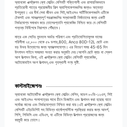
অ্যানকো এক্সট্রুশন ব্লো মোল্ডিং মেশিনটি শক্তিশালী এবং রাসায়নিকভাবে
প্রতিরোধী পাত্রে প্রয়োজনীয় শিল্প অ্যাপ্লিকেশনগুলির জন্যও অত্যন্ত
উপযুক্ত। এর দীর্ঘ সেবা জীবন এবং সিই,আইএসও সার্টিফিকেশনগুলি এটিকে
টেকসই এবং সামঞ্জস্যপূর্ণ সরঞ্জামগুলির সন্ধানকারী নির্মাতাদের জন্য একটি
নির্ভরযোগ্য সমাধান করে তোলেরপ্তানি প্যাকেজিং নিশ্চিত করে যে মেশিনটি
গন্তব্য নির্বিশেষে নিরাপদে পৌঁছাবে।
মাত্র এক সেটের ন্যূনতম অর্ডার পরিমাণ এবং প্রতিযোগিতামূলক দামের
পরিসীমা ২৫,৮০০ থেকে ৫৯ ডলার,800, Anco 80D-12L ছোট এবং
বড় উভয় উদ্যোগের জন্য অ্যাক্সেসযোগ্য। এর বিতরণ সময় 45-65 দিন
উৎপাদন লাইনে সময়মত সংহত করার অনুমতি দেয়।আপনি ছোট ব্যাচ বা স্কেল
আপ উত্পাদন কিনা, এই এক্সট্রুশন ব্লো মোল্ডিং মেশিনটি প্যাকেজিং,
অটোমোবাইল অংশ উত্পাদন,এবং গৃহস্থালী পণ্য সৃষ্টি.
কাস্টমাইজেশনঃ
অ্যানকো অটোমেটিক এক্সট্রুশন ব্লো মোল্ডিং মেশিন, মডেল ৮০ডি-১২এল, সিই
এবং আইএসও শংসাপত্রের সাথে চীনে ডিজাইন এবং উত্পাদন করা হয়েছে যাতে
সর্বোচ্চ মানের এবং নির্ভরযোগ্যতা নিশ্চিত করা যায়।এই এক্সট্রুশন ব্লো মোল্ডিং
মেশিনটি এইচডিপিই সহ বিভিন্ন থার্মোপ্লাস্টিক প্রক্রিয়া করার জন্য আদর্শ,
পিপি, পিভিসি এবং এবিএস, যা এটিকে বিভিন্ন উত্পাদন প্রয়োজনের জন্য
বহুমুখী করে তোলে।