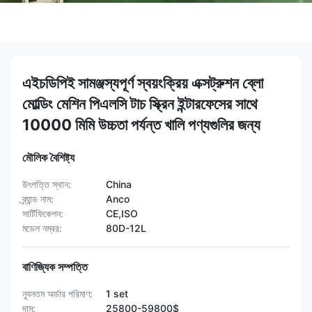
এইচডিপিই সামঞ্জস্যপূর্ণ স্বয়ংক্রিয় এক্সট্রুশন ব্লো
মোল্ডিং মেশিন পিএলসি টাচ স্ক্রিন ইন্টারফেসের সাথে
10000 মিমি উচ্চতা পর্যন্ত খালি পণ্যগুলির জন্য
মৌলিক বৈশিষ্ট্য
উৎপত্তি স্থান:
China
ব্র্যান্ড নাম:
Anco
সার্টিফিকেশন:
CE,ISO
মডেল নম্বর:
80D-12L
বাণিজ্যিক সম্পত্তি
ন্যূনতম অর্ডার পরিমাণ:
1 set
দাম:
25800-59800$