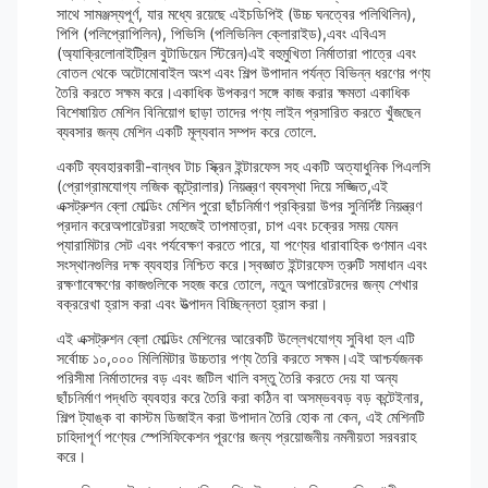
সাথে সামঞ্জস্যপূর্ণ, যার মধ্যে রয়েছে এইচডিপিই (উচ্চ ঘনত্বের পলিথিলিন),
পিপি (পলিপ্রোপিলিন), পিভিসি (পলিভিনিল ক্লোরাইড),এবং এবিএস
(অ্যাক্রিলোনাইট্রিল বুটাডিয়েন স্টিরেন)এই বহুমুখিতা নির্মাতারা পাত্রে এবং
বোতল থেকে অটোমোবাইল অংশ এবং শিল্প উপাদান পর্যন্ত বিভিন্ন ধরণের পণ্য
তৈরি করতে সক্ষম করে।একাধিক উপকরণ সঙ্গে কাজ করার ক্ষমতা একাধিক
বিশেষায়িত মেশিন বিনিয়োগ ছাড়া তাদের পণ্য লাইন প্রসারিত করতে খুঁজছেন
ব্যবসার জন্য মেশিন একটি মূল্যবান সম্পদ করে তোলে.
একটি ব্যবহারকারী-বান্ধব টাচ স্ক্রিন ইন্টারফেস সহ একটি অত্যাধুনিক পিএলসি
(প্রোগ্রামযোগ্য লজিক কন্ট্রোলার) নিয়ন্ত্রণ ব্যবস্থা দিয়ে সজ্জিত,এই
এক্সট্রুশন ব্লো মোল্ডিং মেশিন পুরো ছাঁচনির্মাণ প্রক্রিয়া উপর সুনির্দিষ্ট নিয়ন্ত্রণ
প্রদান করেঅপারেটররা সহজেই তাপমাত্রা, চাপ এবং চক্রের সময় যেমন
প্যারামিটার সেট এবং পর্যবেক্ষণ করতে পারে, যা পণ্যের ধারাবাহিক গুণমান এবং
সংস্থানগুলির দক্ষ ব্যবহার নিশ্চিত করে।স্বজ্ঞাত ইন্টারফেস ত্রুটি সমাধান এবং
রক্ষণাবেক্ষণের কাজগুলিকে সহজ করে তোলে, নতুন অপারেটরদের জন্য শেখার
বক্ররেখা হ্রাস করা এবং উত্পাদন বিচ্ছিন্নতা হ্রাস করা।
এই এক্সট্রুশন ব্লো মোল্ডিং মেশিনের আরেকটি উল্লেখযোগ্য সুবিধা হল এটি
সর্বোচ্চ ১০,০০০ মিলিমিটার উচ্চতার পণ্য তৈরি করতে সক্ষম।এই আশ্চর্যজনক
পরিসীমা নির্মাতাদের বড় এবং জটিল খালি বস্তু তৈরি করতে দেয় যা অন্য
ছাঁচনির্মাণ পদ্ধতি ব্যবহার করে তৈরি করা কঠিন বা অসম্ভববড় বড় কন্টেইনার,
শিল্প ট্যাঙ্ক বা কাস্টম ডিজাইন করা উপাদান তৈরি হোক না কেন, এই মেশিনটি
চাহিদাপূর্ণ পণ্যের স্পেসিফিকেশন পূরণের জন্য প্রয়োজনীয় নমনীয়তা সরবরাহ
করে।