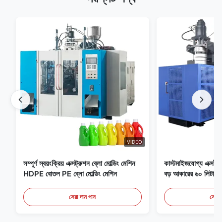
VIDEO
সম্পূর্ণ স্বয়ংক্রিয় এক্সট্রুশন ব্লো মোল্ডিং মেশিন
কাস্টমাইজযোগ্য এক্সট্রু
HDPE বোতল PE ব্লো মোল্ডিং মেশিন
বড় আকারের ৬০ লিটার স্ব
সরঞ্জাম
সেরা দাম পান
সেরা 