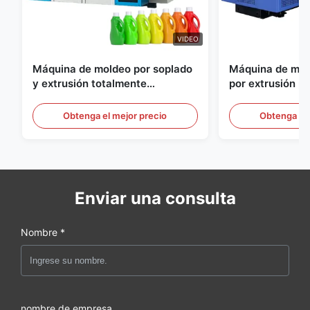
VIDEO
Máquina de moldeo por soplado
Máquina de mol
y extrusión totalmente
por extrusión p
automática para botellas de
Equipo de molde
HDPE, máquina de moldeo por
automático a gr
Obtenga el mejor precio
Obtenga el 
soplado de PE
60L
Enviar una consulta
Nombre *
nombre de empresa