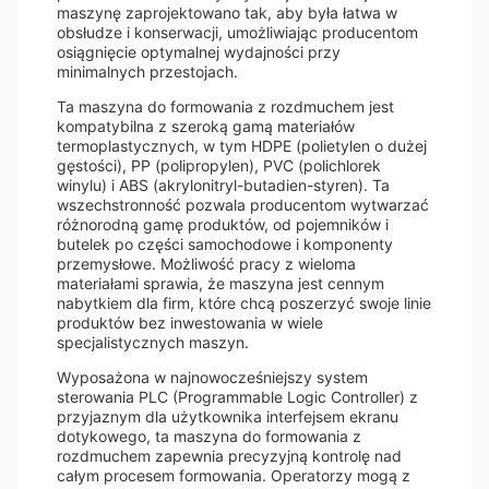
maszynę zaprojektowano tak, aby była łatwa w
obsłudze i konserwacji, umożliwiając producentom
osiągnięcie optymalnej wydajności przy
minimalnych przestojach.
Ta maszyna do formowania z rozdmuchem jest
kompatybilna z szeroką gamą materiałów
termoplastycznych, w tym HDPE (polietylen o dużej
gęstości), PP (polipropylen), PVC (polichlorek
winylu) i ABS (akrylonitryl-butadien-styren). Ta
wszechstronność pozwala producentom wytwarzać
różnorodną gamę produktów, od pojemników i
butelek po części samochodowe i komponenty
przemysłowe. Możliwość pracy z wieloma
materiałami sprawia, że ​​maszyna jest cennym
nabytkiem dla firm, które chcą poszerzyć swoje linie
produktów bez inwestowania w wiele
specjalistycznych maszyn.
Wyposażona w najnowocześniejszy system
sterowania PLC (Programmable Logic Controller) z
przyjaznym dla użytkownika interfejsem ekranu
dotykowego, ta maszyna do formowania z
rozdmuchem zapewnia precyzyjną kontrolę nad
całym procesem formowania. Operatorzy mogą z