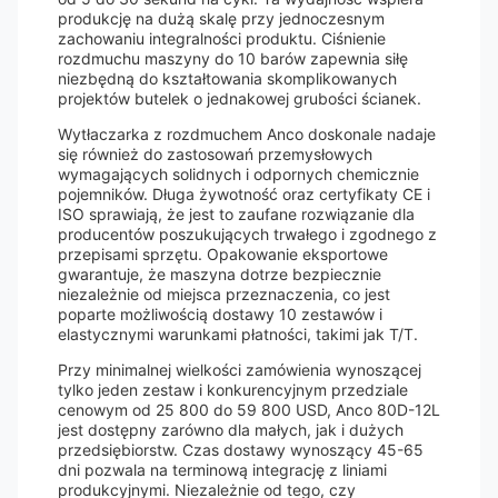
produkcję na dużą skalę przy jednoczesnym
zachowaniu integralności produktu. Ciśnienie
rozdmuchu maszyny do 10 barów zapewnia siłę
niezbędną do kształtowania skomplikowanych
projektów butelek o jednakowej grubości ścianek.
Wytłaczarka z rozdmuchem Anco doskonale nadaje
się również do zastosowań przemysłowych
wymagających solidnych i odpornych chemicznie
pojemników. Długa żywotność oraz certyfikaty CE i
ISO sprawiają, że jest to zaufane rozwiązanie dla
producentów poszukujących trwałego i zgodnego z
przepisami sprzętu. Opakowanie eksportowe
gwarantuje, że maszyna dotrze bezpiecznie
niezależnie od miejsca przeznaczenia, co jest
poparte możliwością dostawy 10 zestawów i
elastycznymi warunkami płatności, takimi jak T/T.
Przy minimalnej wielkości zamówienia wynoszącej
tylko jeden zestaw i konkurencyjnym przedziale
cenowym od 25 800 do 59 800 USD, Anco 80D-12L
jest dostępny zarówno dla małych, jak i dużych
przedsiębiorstw. Czas dostawy wynoszący 45-65
dni pozwala na terminową integrację z liniami
produkcyjnymi. Niezależnie od tego, czy