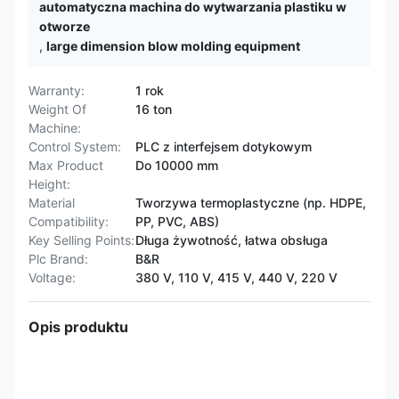
automatyczna machina do wytwarzania plastiku w
otworze
,
large dimension blow molding equipment
Warranty:
1 rok
Weight Of
16 ton
Machine:
Control System:
PLC z interfejsem dotykowym
Max Product
Do 10000 mm
Height:
Material
Tworzywa termoplastyczne (np. HDPE,
Compatibility:
PP, PVC, ABS)
Key Selling Points:
Długa żywotność, łatwa obsługa
Plc Brand:
B&R
Voltage:
380 V, 110 V, 415 V, 440 V, 220 V
Opis produktu