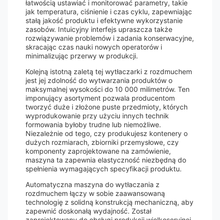
łatwością ustawiać i monitorować parametry, takie
jak temperatura, ciśnienie i czas cyklu, zapewniając
stałą jakość produktu i efektywne wykorzystanie
zasobów. Intuicyjny interfejs upraszcza także
rozwiązywanie problemów i zadania konserwacyjne,
skracając czas nauki nowych operatorów i
minimalizując przerwy w produkcji.
Kolejną istotną zaletą tej wytłaczarki z rozdmuchem
jest jej zdolność do wytwarzania produktów o
maksymalnej wysokości do 10 000 milimetrów. Ten
imponujący asortyment pozwala producentom
tworzyć duże i złożone puste przedmioty, których
wyprodukowanie przy użyciu innych technik
formowania byłoby trudne lub niemożliwe.
Niezależnie od tego, czy produkujesz kontenery o
dużych rozmiarach, zbiorniki przemysłowe, czy
komponenty zaprojektowane na zamówienie,
maszyna ta zapewnia elastyczność niezbędną do
spełnienia wymagających specyfikacji produktu.
Automatyczna maszyna do wytłaczania z
rozdmuchem łączy w sobie zaawansowaną
technologię z solidną konstrukcją mechaniczną, aby
zapewnić doskonałą wydajność. Został
zaprojektowany do obsługi produkcji wielkoseryjnej