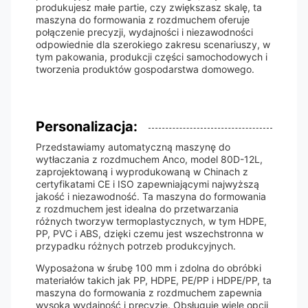
produkujesz małe partie, czy zwiększasz skalę, ta
maszyna do formowania z rozdmuchem oferuje
połączenie precyzji, wydajności i niezawodności
odpowiednie dla szerokiego zakresu scenariuszy, w
tym pakowania, produkcji części samochodowych i
tworzenia produktów gospodarstwa domowego.
Personalizacja:
Przedstawiamy automatyczną maszynę do
wytłaczania z rozdmuchem Anco, model 80D-12L,
zaprojektowaną i wyprodukowaną w Chinach z
certyfikatami CE i ISO zapewniającymi najwyższą
jakość i niezawodność. Ta maszyna do formowania
z rozdmuchem jest idealna do przetwarzania
różnych tworzyw termoplastycznych, w tym HDPE,
PP, PVC i ABS, dzięki czemu jest wszechstronna w
przypadku różnych potrzeb produkcyjnych.
Wyposażona w śrubę 100 mm i zdolna do obróbki
materiałów takich jak PP, HDPE, PE/PP i HDPE/PP, ta
maszyna do formowania z rozdmuchem zapewnia
wysoką wydajność i precyzję. Obsługuje wiele opcji