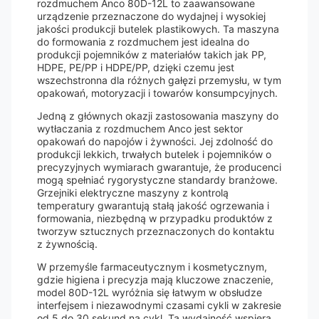
rozdmuchem Anco 80D-12L to zaawansowane
urządzenie przeznaczone do wydajnej i wysokiej
jakości produkcji butelek plastikowych. Ta maszyna
do formowania z rozdmuchem jest idealna do
produkcji pojemników z materiałów takich jak PP,
HDPE, PE/PP i HDPE/PP, dzięki czemu jest
wszechstronna dla różnych gałęzi przemysłu, w tym
opakowań, motoryzacji i towarów konsumpcyjnych.
Jedną z głównych okazji zastosowania maszyny do
wytłaczania z rozdmuchem Anco jest sektor
opakowań do napojów i żywności. Jej zdolność do
produkcji lekkich, trwałych butelek i pojemników o
precyzyjnych wymiarach gwarantuje, że producenci
mogą spełniać rygorystyczne standardy branżowe.
Grzejniki elektryczne maszyny z kontrolą
temperatury gwarantują stałą jakość ogrzewania i
formowania, niezbędną w przypadku produktów z
tworzyw sztucznych przeznaczonych do kontaktu
z żywnością.
W przemyśle farmaceutycznym i kosmetycznym,
gdzie higiena i precyzja mają kluczowe znaczenie,
model 80D-12L wyróżnia się łatwym w obsłudze
interfejsem i niezawodnymi czasami cykli w zakresie
od 5 do 30 sekund na cykl. Ta wydajność wspiera