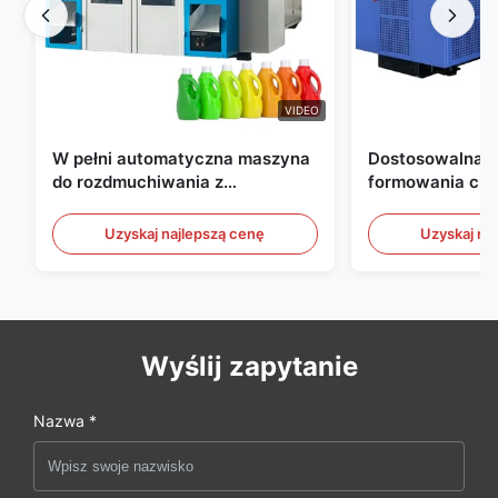
VIDEO
W pełni automatyczna maszyna
Dostosowalna 
do rozdmuchiwania z
formowania ciś
wytłaczaniem, maszyna do
wytłaczeniowym
rozdmuchiwania butelek HDPE
Automatyczne u
Uzyskaj najlepszą cenę
Uzyskaj na
formowania ciś
Wyślij zapytanie
Nazwa *