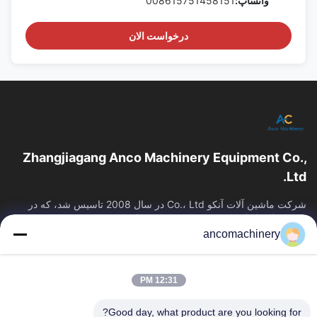
واتساپ:
008615751458151
درخواست الان
Zhangjiagang Anco Machinery Equipment Co.,
Ltd.
شرکت ماشین آلات آنکو Co.، Ltd در سال 2008 تاسیس شد، که در
شهر ژانگژیاگانگ، شهر سوژو، استان جیانگسو واقع شده است.
ancomachinery
پیوندهای سریع
خانه
محصولات
12:31 PM
فیلم های
دربارهی ما
کارخانه تور
کنترل کیفیت
Good day, what product are you looking for?