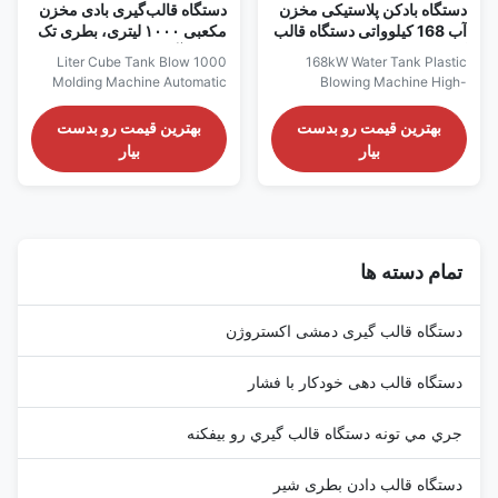
دستگاه بادکن پلاستیکی مخزن
دستگاه قالب‌گیری بادی مخزن
آب 168 کیلوواتی دستگاه قالب
مکعبی ۱۰۰۰ لیتری، بطری تک
گیری بادی پلاستیکی
لایه کارآمد
1000 Liter Cube Tank Blow
168kW Water Tank Plastic
Molding Machine Automatic
Blowing Machine High-
1000-Liter Single Layer Cube
efficiency 1000L-3000L 2-
Tank Blow Molding Machine
layer and 3-layer plastic water
بهترین قیمت رو بدست
بهترین قیمت رو بدست
for efficient HDPE/PC/PP
tank extrusion blow molding
بیار
بیار
processing with premium
machine designed for superior
engine motor core components.
performance and reliability in
Technical Specifications
industrial manufacturing
Voltage380V Clamping
applications. Technical
Force180 kN Output40 kg/h
Specifications Specification
Plastic ProcessedPP, HDPE,
Value Voltage 380V Clamping
تمام دسته ها
PET, PE/PP, ...
...
دستگاه قالب گیری دمشی اکستروژن
دستگاه قالب دهی خودکار با فشار
جري مي تونه دستگاه قالب گيري رو بيفکنه
دستگاه قالب دادن بطری شیر