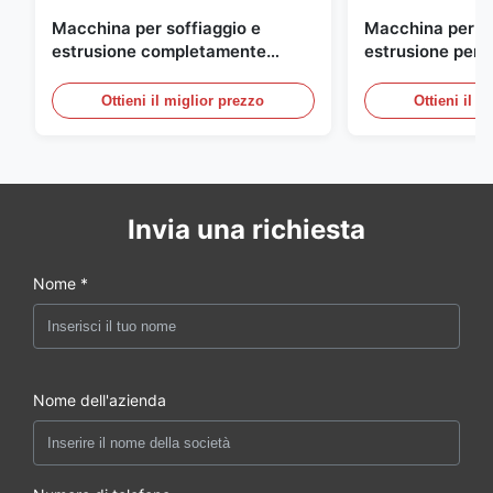
Macchina per soffiaggio e
Macchina per so
estrusione completamente
estrusione perso
automatica per bottiglie in HDPE
grande scala, 6
automatica per 
Ottieni il miglior prezzo
Ottieni il m
Invia una richiesta
Nome *
Nome dell'azienda