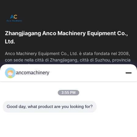
Zhangjiagang Anco Machinery Equipment Co.,
Ltd.
Anco Machinery Equipment Co., Ltd. è stata fondata nel 2008,
con sede nella città di Zhangjiagang, città di Suzhou, provincia
di Jiangsu. È...
ancomachinery
Link Veloci
Casa
Prodotti
3:55 PM
Video
Chi Siamo
Fatory Tour
Controllo Di Qualità
Good day, what product are you looking for?
Contattaci
Richiedere Un Preventivo
Notizie
Contattaci