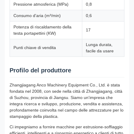
Pressione atmosferica (MPa)
0,8
Consumo d'aria (m³/min)
0,6
Potenza di riscaldamento della
17
testa portapettini (KW)
Lunga durata,
Punti chiave di vendita
facile da usare
Profilo del produttore
Zhangjiagang Anco Machinery Equipment Co., Ltd. è stata
fondata nel 2008, con sede nella città di Zhangjiagang, città
di Suzhou, provincia di Jiangsu. Siamo un'impresa che
integra ricerca e sviluppo, produzione, vendita e assistenza,
profondamente coinvolta nel campo delle attrezzature per lo
stampaggio della plastica.
Ci impegniamo a fornire macchine per estrusione-soffiaggio
efficienti, intelligenti e a risparmio energetico a clienti di tutto