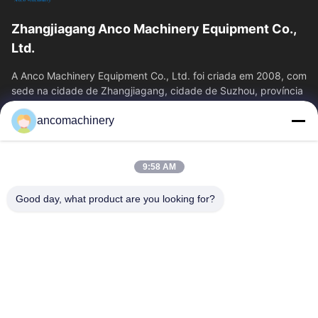
Zhangjiagang Anco Machinery Equipment Co.,
Ltd.
A Anco Machinery Equipment Co., Ltd. foi criada em 2008, com
sede na cidade de Zhangjiagang, cidade de Suzhou, província
de Jiangsu.
ancomachinery
Links Rápidos
Casa
Produtos
9:58 AM
Vídeos
Quem Somos
Fábrica
Controle De Qualidade
Good day, what product are you looking for?
Fale Conosco
Pedir Um Orçamento
Notícias
Contacte-Nos
+86--15751458151
+86--15751458150