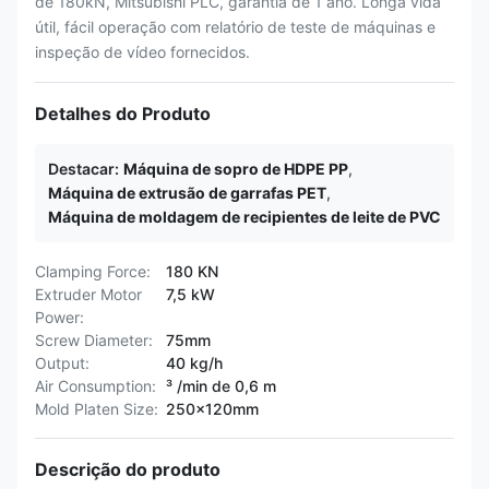
de 180kN, Mitsubishi PLC, garantia de 1 ano. Longa vida
útil, fácil operação com relatório de teste de máquinas e
inspeção de vídeo fornecidos.
Detalhes do Produto
Destacar:
Máquina de sopro de HDPE PP
,
Máquina de extrusão de garrafas PET
,
Máquina de moldagem de recipientes de leite de PVC
Clamping Force:
180 KN
Extruder Motor
7,5 kW
Power:
Screw Diameter:
75mm
Output:
40 kg/h
Air Consumption:
³ /min de 0,6 m
Mold Platen Size:
250x120mm
Descrição do produto