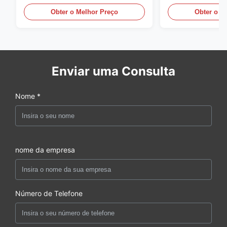
equipamento au
Obter o Melhor Preço
Obter o M
moldagem por s
Enviar uma Consulta
Nome *
nome da empresa
Número de Telefone