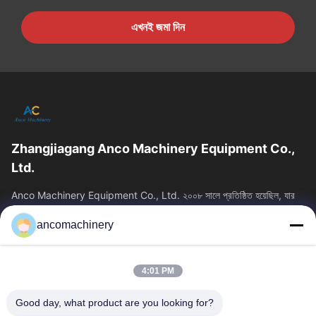
এখনই জমা দিন
Zhangjiagang Anco Machinery Equipment Co.,
Ltd.
Anco Machinery Equipment Co., Ltd. ২০০৮ সালে প্রতিষ্ঠিত হয়েছিল, যার
সদর দপ্তর চীনের জিয়াংসু প্রদেশের সুঝো সিটির ঝাংজিয়াগাং শহরে অবস্থিত। এটি...
ancomachinery
গুরুত্বপূর্ণ সংযোগ
বাড়ি
পণ্য
4:01 PM
ভিডিও
আমাদের সম্পর্কে
কারখানা ভ্রমণ
মান নিয়ন্ত্রণ
Good day, what product are you looking for?