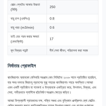
মোল্ড প্লেটের আকার উচ্চতা
250
(মিমি)
বায়ু চাপ (এমপিএ)
0.8
বায়ু খরচ (m3/min)
0.6
ডাই হেড গরম করার ক্ষমতা
17
(কেডব্লিউ)
মূল বিক্রয় পয়েন্ট
দীর্ঘ সেবা জীবন, পরিচালনা করা সহজ
নির্মাতার প্রোফাইল
ঝাংজিয়াগাং অ্যানকো মেশিনারি সরঞ্জাম কোং লিমিটেড ২০০৮ সালে প্রতিষ্ঠিত হয়েছিল,
যার সদর দফতর জিয়াংসু প্রদেশের সুঝু শহরের ঝাংজিয়াগাং শহরে অবস্থিত।আমরা
এমন একটি প্রতিষ্ঠান যা গবেষণা ও উন্নয়নকে একত্রিত করে, উৎপাদন, বিক্রয়, এবং
সেবা, গভীরভাবে প্লাস্টিক ছাঁচনির্মাণ সরঞ্জাম ক্ষেত্রে জড়িত।
আমরা বিশ্বব্যাপী গ্রাহকদের দক্ষ, শক্তি সঞ্চয় এবং বুদ্ধিমান এক্সট্রুশন ব্লো মোল্ডিং
মেশিন সরবরাহ করতে প্রতিশ্রুতিবদ্ধ,তাদের উৎপাদন দক্ষতা এবং পণ্যের গুণমানের