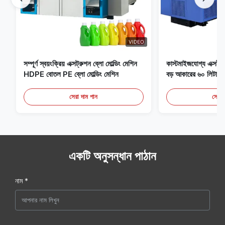
VIDEO
সম্পূর্ণ স্বয়ংক্রিয় এক্সট্রুশন ব্লো মোল্ডিং মেশিন
কাস্টমাইজযোগ্য এক্সট্রু
HDPE বোতল PE ব্লো মোল্ডিং মেশিন
বড় আকারের ৬০ লিটার স্ব
সরঞ্জাম
সেরা দাম পান
সেরা 
একটি অনুসন্ধান পাঠান
নাম *