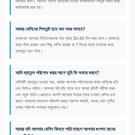
সরবরাহ করব। প্রতিটি মেশিন গ্রাহকের চাহিদা কার্যকরভাবে সন্তুষ্ট করার জন্য
কাস্টমাইজ করা হয়।
আমার মেশিনের শিপমেন্ট হতে কত সময় লাগবে?
সাধারণত আপনার নিশ্চিতকরণের পরে প্রায় 30-40 দিন সময় লাগে। আমাদের
কাছে স্টক রয়েছে এমন কিছু মেশিন রয়েছে যা 7 দিনের মধ্যে চালানের জন্য
প্রস্তুত হতে পারে।
আমি ব্যালেন্স পরিশোধ করার আগে তুমি কি অফার করবে?
মেশিনটি প্রস্তুত হওয়ার পরে, আমরা আপনার পর্যালোচনার জন্য মেশিনের ছবি
এবং ভিডিও পাঠাব। আপনার যদি ছাঁচ থাকে তবে আমরা ছাঁচটি পরীক্ষা করব
এবং নমুনা পাঠাব।এছাড়াও আপনি আপনার নিজের দ্বারা চলমান মেশিন চেক
করতে আমাদের কারখানা পরিদর্শন করতে স্বাগত জানাই, অথবা কোন তৃতীয়
পক্ষের পরিদর্শন সংস্থার অনুমোদন দেয়।
আমরা যদি আপনার মেশিন কিনতে পারি তাহলে আপনার গুণগত মানের