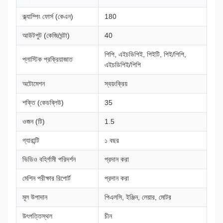
ক্ল্যাম্পিং ফোর্স (কেএন)
180
আউটপুট (কেজি/ঘন্টা)
40
পিপি, এইচডিপিই, পিইটি, পিই/পিপি,
প্লাস্টিক প্রক্রিয়াজাত
এইচডিপিই/পিপি
অটোমেশন
স্বয়ংক্রিয়
শক্তি (কেডব্লিউ)
35
ওজন (টি)
1.5
গ্যারান্টি
১ বছর
ভিডিও বহির্গামী পরিদর্শন
প্রদান করা
মেশিন পরীক্ষার রিপোর্ট
প্রদান করা
মূল উপাদান
পিএলসি, ইঞ্জিন, লেয়ার, মোটর
উৎপত্তিস্থল
চীন