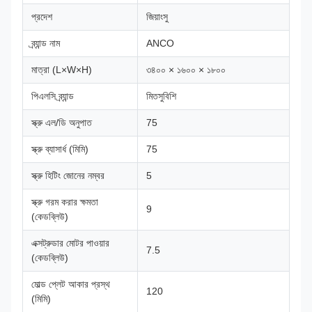
প্রদেশ
জিয়াংসু
ব্র্যান্ড নাম
ANCO
মাত্রা (L×W×H)
৩৪০০ × ১৬০০ × ১৮০০
পিএলসি ব্র্যান্ড
মিতসুবিশি
স্ক্রু এল/ডি অনুপাত
75
স্ক্রু ব্যাসার্ধ (মিমি)
75
স্ক্রু হিটিং জোনের নম্বর
5
স্ক্রু গরম করার ক্ষমতা
9
(কেডব্লিউ)
এক্সট্রুডার মোটর পাওয়ার
7.5
(কেডব্লিউ)
মোল্ড প্লেট আকার প্রস্থ
120
(মিমি)