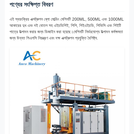
পণ্যের সংক্ষিপ্ত বিবরণ
এই স্বয়ংক্রিয় এক্সট্রুশন ব্লো মোল্ডিং মেশিনটি 200ML, 500ML এবং 1000ML
আকারের দুধ এবং দই বোতল সহ এইচডিপিই, পিপি, পিইএইচডি, পিভিসি এবং পিইটি
পাত্রে উত্পাদন করার জন্য ডিজাইন করা হয়েছে।মেশিনটি নির্ভরযোগ্য উত্পাদন কর্মক্ষমতা
জন্য উন্নত পিএলসি নিয়ন্ত্রণ এবং দক্ষ এক্সট্রুশন প্রযুক্তি বৈশিষ্ট্য.