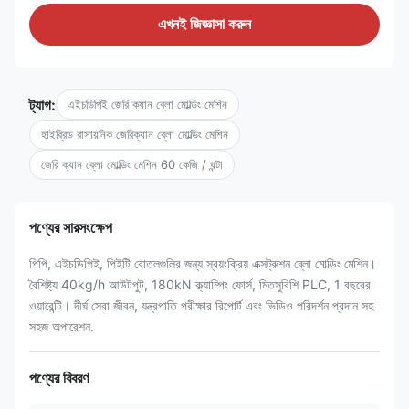
এখনই জিজ্ঞাসা করুন
ট্যাগ:
এইচডিপিই জেরি ক্যান ব্লো মোল্ডিং মেশিন
হাইব্রিড রাসায়নিক জেরিক্যান ব্লো মোল্ডিং মেশিন
জেরি ক্যান ব্লো মোল্ডিং মেশিন 60 কেজি / ঘন্টা
পণ্যের সারসংক্ষেপ
পিপি, এইচডিপিই, পিইটি বোতলগুলির জন্য স্বয়ংক্রিয় এক্সট্রুশন ব্লো মোল্ডিং মেশিন।
বৈশিষ্ট্য 40kg/h আউটপুট, 180kN ক্ল্যাম্পিং ফোর্স, মিতসুবিশি PLC, 1 বছরের
ওয়ারেন্টি। দীর্ঘ সেবা জীবন, যন্ত্রপাতি পরীক্ষার রিপোর্ট এবং ভিডিও পরিদর্শন প্রদান সহ
সহজ অপারেশন.
পণ্যের বিবরণ