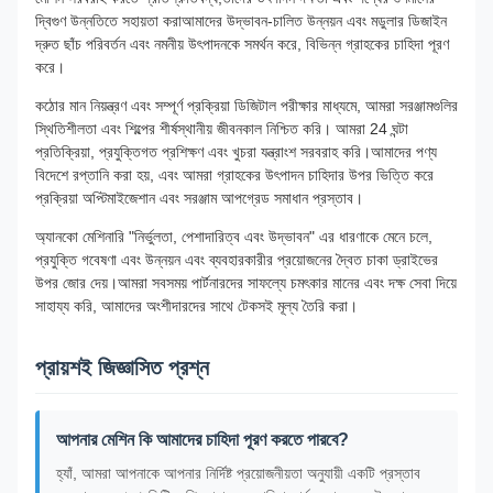
দ্বিগুণ উন্নতিতে সহায়তা করাআমাদের উদ্ভাবন-চালিত উন্নয়ন এবং মডুলার ডিজাইন
দ্রুত ছাঁচ পরিবর্তন এবং নমনীয় উৎপাদনকে সমর্থন করে, বিভিন্ন গ্রাহকের চাহিদা পূরণ
করে।
কঠোর মান নিয়ন্ত্রণ এবং সম্পূর্ণ প্রক্রিয়া ডিজিটাল পরীক্ষার মাধ্যমে, আমরা সরঞ্জামগুলির
স্থিতিশীলতা এবং শিল্পের শীর্ষস্থানীয় জীবনকাল নিশ্চিত করি। আমরা 24 ঘন্টা
প্রতিক্রিয়া, প্রযুক্তিগত প্রশিক্ষণ এবং খুচরা যন্ত্রাংশ সরবরাহ করি।আমাদের পণ্য
বিদেশে রপ্তানি করা হয়, এবং আমরা গ্রাহকের উৎপাদন চাহিদার উপর ভিত্তি করে
প্রক্রিয়া অপ্টিমাইজেশান এবং সরঞ্জাম আপগ্রেড সমাধান প্রস্তাব।
অ্যানকো মেশিনারি "নির্ভুলতা, পেশাদারিত্ব এবং উদ্ভাবন" এর ধারণাকে মেনে চলে,
প্রযুক্তি গবেষণা এবং উন্নয়ন এবং ব্যবহারকারীর প্রয়োজনের দ্বৈত চাকা ড্রাইভের
উপর জোর দেয়।আমরা সবসময় পার্টনারদের সাফল্যে চমৎকার মানের এবং দক্ষ সেবা দিয়ে
সাহায্য করি, আমাদের অংশীদারদের সাথে টেকসই মূল্য তৈরি করা।
প্রায়শই জিজ্ঞাসিত প্রশ্ন
আপনার মেশিন কি আমাদের চাহিদা পূরণ করতে পারবে?
হ্যাঁ, আমরা আপনাকে আপনার নির্দিষ্ট প্রয়োজনীয়তা অনুযায়ী একটি প্রস্তাব