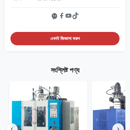
এখনই জিজ্ঞাসা করুন
সংশ্লিষ্ট পণ্য