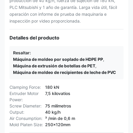
producción de 40 kg/h, fuerza de sujeción de 180 kN,
PLC Mitsubishi y 1 año de garantía. Larga vida útil, fácil
operación con informe de prueba de maquinaria e
inspección por video proporcionada.
Detalles del producto
Resaltar:
Máquina de moldeo por soplado de HDPE PP
,
Máquina de extrusión de botellas de PET
,
Máquina de moldeo de recipientes de leche de PVC
Clamping Force:
180 kN
Extruder Motor
7,5 kilovatios
Power:
Screw Diameter:
75 milímetros
Output:
40 kg/h
Air Consumption:
³ /min de 0,6 m
Mold Platen Size:
250x120mm