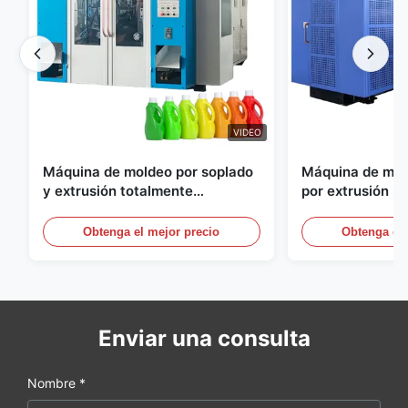
VIDEO
Máquina de moldeo por soplado
Máquina de mol
y extrusión totalmente
por extrusión p
automática para botellas de
Equipo de molde
HDPE, máquina de moldeo por
automático a gr
Obtenga el mejor precio
Obtenga el 
soplado de PE
60L
Enviar una consulta
Nombre *