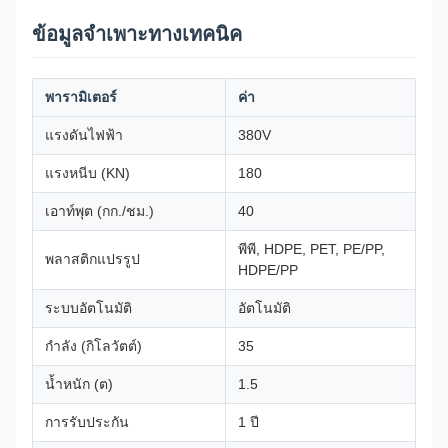
ข้อมูลจำเพาะทางเทคนิค
พารามิเตอร์
ค่า
แรงดันไฟฟ้า
380V
แรงหนีบ (KN)
180
เอาท์พุต (กก./ชม.)
40
พีพี, HDPE, PET, PE/PP,
พลาสติกแปรรูป
HDPE/PP
ระบบอัตโนมัติ
อัตโนมัติ
กำลัง (กิโลวัตต์)
35
น้ำหนัก (ต)
1.5
การรับประกัน
1 ปี