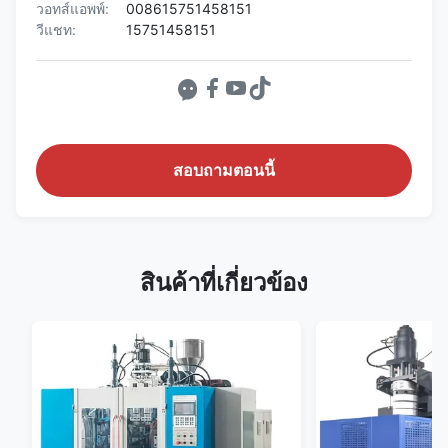
วอทส์แอพพ์:
008615751458151
วีแชท:
15751458151
สอบถามตอนนี้
สินค้าที่เกี่ยวข้อง