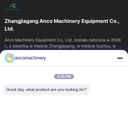
Zhangjiagang Anco Machinery Equipment Co.,
Ltd.
Anco Machinery Equipment Co., Ltd. została założona w 2008
r., z siedzibą w mieście Zhangjiagang, w mieście Suzhou, w
prowincji Jiangsu.
ancomachinery
Szybkie Linki
Dom
Produkty
8:25 PM
Filmy
O Nas
Wycieczka Po Fabryce
Kontrola Jakości
Good day, what product are you looking for?
Skontaktuj Się Z Nami
Poprosić O Wycenę
Aktualności
Skontaktuj Się Z Nami
+86--15751458151