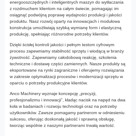
energooszczędnych i inteligentnych maszyn do wytłaczania
z rozdmuchem klientom na całym świecie, pomagając im
osiągnąć podwójną poprawę wydajności produkcji i jakości
produktu. Nasz rozwój oparty na innowacjach i modułowa
konstrukcja umożliwiają szybką wymianę form i elastyczną
produkcję, spełniając różnorodne potrzeby klientów.
Dzięki ścisłej kontroli jakości i pełnym testom cyfrowym
procesu zapewniamy stabilność sprzętu i wiodącą w branży
żywotność. Zapewniamy całodobową reakcję, szkolenia
techniczne i dostawę części zamiennych. Nasze produkty są
eksportowane na rynki zagraniczne i oferujemy rozwiązania
w zakresie optymalizacji procesów i modernizacji sprzętu w
oparciu o potrzeby produkcyjne klientów.
Anco Machinery wyznaje koncepcję „precyzji,
profesjonalizmu i innowacji”, kładąc nacisk na napęd na dwa
koła w badaniach i rozwoju technologii oraz na potrzeby
użytkowników. Zawsze pomagamy partnerom w odniesieniu
sukcesu, oferując doskonałą jakość i sprawną obsługę,
tworząc wspólnie z naszymi partnerami trwałą wartość.