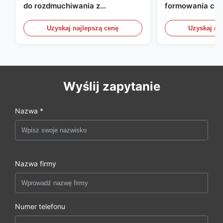
do rozdmuchiwania z
formowania ciś
wytłaczaniem, maszyna do
wytłaczeniowym
rozdmuchiwania butelek HDPE
Automatyczne u
Uzyskaj najlepszą cenę
Uzyskaj na
formowania ciś
Wyślij zapytanie
Nazwa *
Nazwa firmy
Numer telefonu