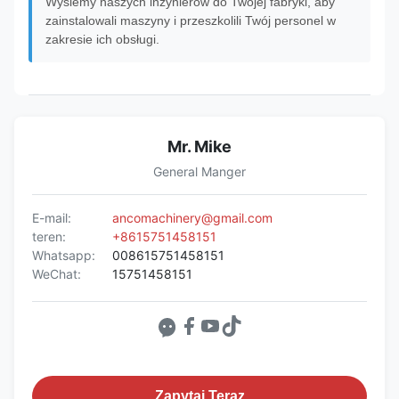
Wyślemy naszych inżynierów do Twojej fabryki, aby
zainstalowali maszyny i przeszkolili Twój personel w
zakresie ich obsługi.
Mr. Mike
General Manger
E-mail:
ancomachinery@gmail.com
teren:
+8615751458151
Whatsapp:
008615751458151
WeChat:
15751458151
Zapytaj Teraz