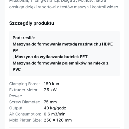
Mitsubishi, 1 rok gwarancji. Długa żywotność, łatwa
obsługa dzięki raportowi z testów maszyn i kontroli wideo.
Szczegóły produktu
Podkreślić:
Maszyna do formowania metodą rozdmuchu HDPE
PP
,
Maszyna do wytłaczania butelek PET
,
Maszyna do formowania pojemników na mleko z
PVC
Clamping Force:
180 kun
Extruder Motor
7,5 kW
Power:
Screw Diameter:
75 mm
Output:
40 kg/godz
Air Consumption:
0,6 m3/min
Mold Platen Size:
250 x 120 mm