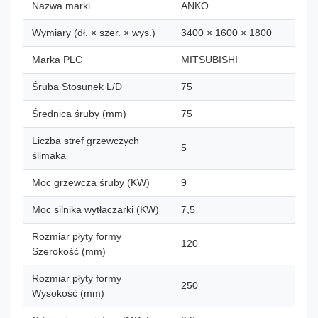
Nazwa marki
ANKO
Wymiary (dł. × szer. × wys.)
3400 × 1600 × 1800
Marka PLC
MITSUBISHI
Śruba Stosunek L/D
75
Średnica śruby (mm)
75
Liczba stref grzewczych
5
ślimaka
Moc grzewcza śruby (KW)
9
Moc silnika wytłaczarki (KW)
7,5
Rozmiar płyty formy
120
Szerokość (mm)
Rozmiar płyty formy
250
Wysokość (mm)