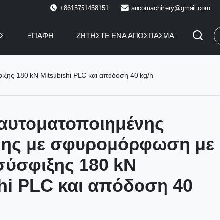
+8615751458151
ancomachinery@gmail.com
ΙΣ
ΕΠΑΦΉ
ΖΗΤΉΣΤΕ ΈΝΑ ΑΠΌΣΠΑΣΜΑ
ξης 180 kN Mitsubishi PLC και απόδοση 40 kg/h
αυτοματοποιημένης
σης με σφυρομόρφωση με
σύσφιξης 180 kN
hi PLC και απόδοση 40