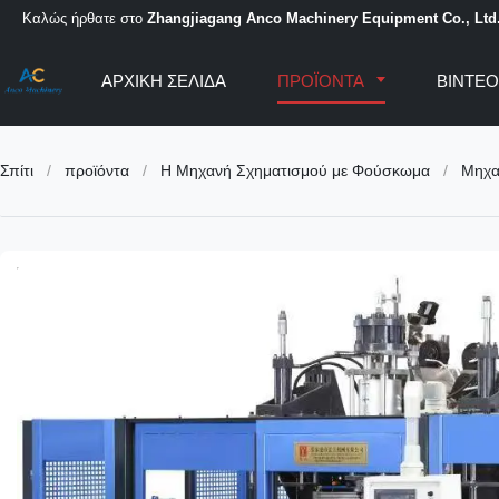
Καλώς ήρθατε στο
Zhangjiagang Anco Machinery Equipment Co., Ltd
ΑΡΧΙΚΉ ΣΕΛΊΔΑ
ΠΡΟΪΌΝΤΑ
ΒΊΝΤΕ
Σπίτι
/
προϊόντα
/
Η Μηχανή Σχηματισμού με Φούσκωμα
/
Μηχα