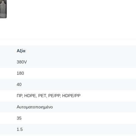
Αξία
380V
180
40
ΠΡ, HDPE, PET, PE/PP, HDPE/PP
Αυτοματοποιημένο
35
1.5