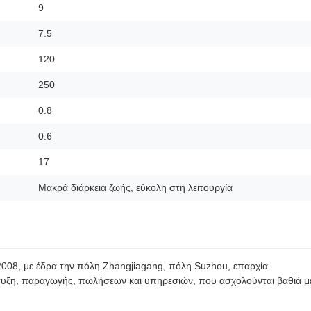
9
7.5
120
250
0.8
0.6
17
Μακρά διάρκεια ζωής, εύκολη στη λειτουργία
2008, με έδρα την πόλη Zhangjiagang, πόλη Suzhou, επαρχία
πτυξη, παραγωγής, πωλήσεων και υπηρεσιών, που ασχολούνται βαθιά μ