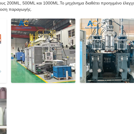
ους 200ML, 500ML και 1000ML.Το μηχάνημα διαθέτει προηγμένο έλεγχ
όδοση παραγωγής.