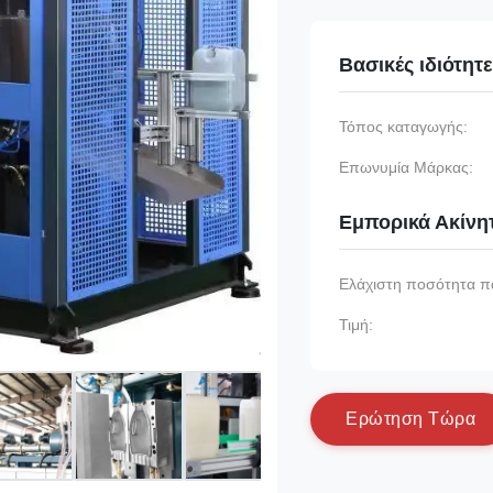
Βασικές ιδιότητ
Τόπος καταγωγής:
Επωνυμία Μάρκας:
Εμπορικά Ακίνη
Ελάχιστη ποσότητα π
Τιμή:
Ε
ρ
ώ
τ
η
σ
η
Τ
ώ
ρ
α