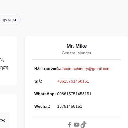
 την ώρα
Mr. Mike
General Manger
N,
ρηση
Ηλεκτρονικό:
ancomachinery@gmail.com
τηλ:
+8615751458151
WhatsApp:
008615751458151
Wechat:
15751458151
τος