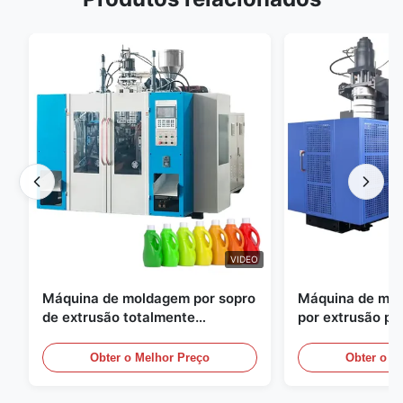
VIDEO
Máquina de moldagem por sopro
Máquina de mol
de extrusão totalmente
por extrusão pe
automática
grande escala, 
equipamento au
Obter o Melhor Preço
Obter o M
moldagem por s