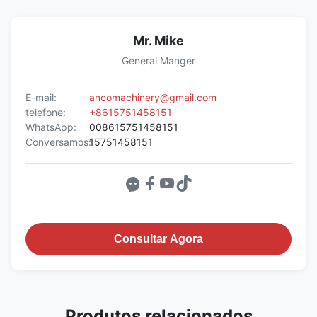
Mr. Mike
General Manger
E-mail:
ancomachinery@gmail.com
telefone:
+8615751458151
WhatsApp:
008615751458151
Conversamos:
15751458151
Consultar Agora
Produtos relacionados