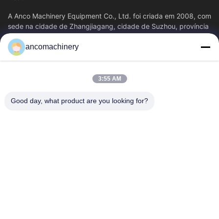
A Anco Machinery Equipment Co., Ltd. foi criada em 2008, com
sede na cidade de Zhangjiagang, cidade de Suzhou, província
de Jiangsu.
ancomachinery
Links Rápidos
Casa
Produtos
3:55 AM
Vídeos
Quem Somos
Fábrica
Controle De Qualidade
Good day, what product are you looking for?
Fale Conosco
Pedir Um Orçamento
Notícias
Contacte-Nos
+86--15751458151
+86--15751458150
ancomachinery@gmail.com