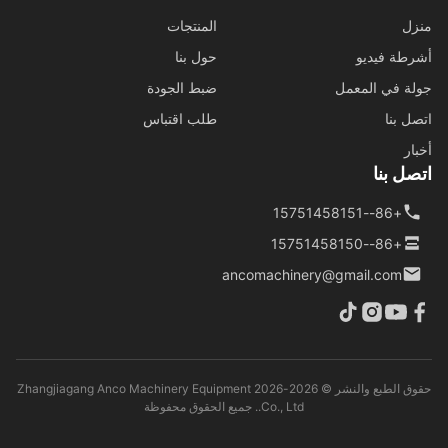
ل
المنتجات
طة فيديو
حول بنا
ة في المعمل
ضبط الجودة
ل بنا
طلب اقتباس
ار
ل بنا
+86--15751458151
+86--15751458150
ancomachinery@gmail.com
حقوق الطبع والنشر © 2026-2026 Zhangjiagang Anco Machinery Equipment
Co., Ltd.. جميع الحقوق محفوظة