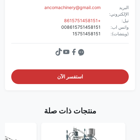
البريد
ancomachinery@gmail.com
الإلكتروني:
تيل:
+8615751458151
واتس اب:
008615751458151
(ويتشات):
15751458151
استفسر الآن
منتجات ذات صلة