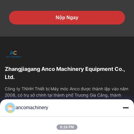
Nộp Ngay
Zhangjiagang Anco Machinery Equipment Co.,
Ltd.
Công ty TNHH Thiết bị Máy móc Anco được thành lập vào năm
2008, có trụ sở chính tại thành phố Trương Gia Cảng, thành
phố Tô Châu, tỉnh Giang Tô....
ancomachinery
Liên Kết Nhanh
Nhà
Sản Phẩm
6:16 PM
Video
Về Chúng Tôi