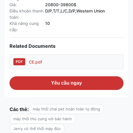
Giá:
20800-39800$
Điều khoản thanh
D/P,T/T,L/C,D/P,Western Union
toán:
Khả năng cung
10
cấp:
Related Documents
CE.pdf
PDF
Yêu cầu ngay
Các thẻ:
máy thổi chai pet hoàn toàn tự động
máy thổi thú cưng với bảo hành
Jerry có thể thổi máy đúc