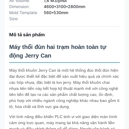
Air Volume:
1,6 M3/phút
Dimension:
4600*3100*2800mm
Mold Template
560*530mm
Size:
Mô tả sản phẩm
Máy thổi đùn hai trạm hoàn toàn tự
động Jerry Can
Máy thổi khuôn Jerry Can là một hệ thống đúc thổi đùn hiện
đại được thiết kế đặc biệt để sản xuất hiệu quả và chính xác
các hộp nhựa, đặc biệt là lon jerry. Máy thổi khuôn chai
nhựa tiên tiến này kết hợp kỹ thuật mạnh mẽ với công nghệ
tiên tiến để tạo ra các sản phẩm chất lượng cao, ổn định,
phù hợp với nhiều ngành công nghiệp khác nhau bao gồm ô
tô, hóa chất và lĩnh vực gia dụng.
Với tính năng điều khiển PLC tinh vi với giao diện màn hình
cảm ứng trực quan, máy mang lại khả năng vận hành liền
mạch và điều chỉnh thông số dễ dàng. Người vận hành có