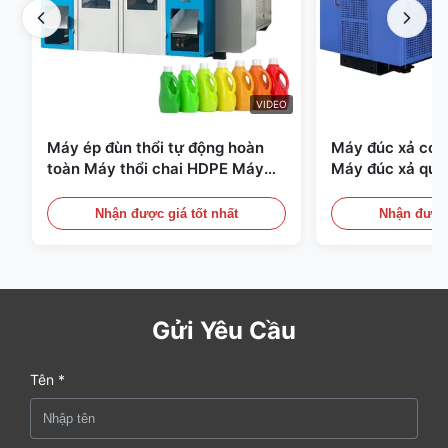
VIDEO
Máy ép đùn thổi tự động hoàn
Máy đúc xả có t
toàn Máy thổi chai HDPE Máy
Máy đúc xả quy
thổi PE
Thiết bị đúc xả 
Nhận được giá tốt nhất
Nhận được 
Gửi Yêu Cầu
Tên *