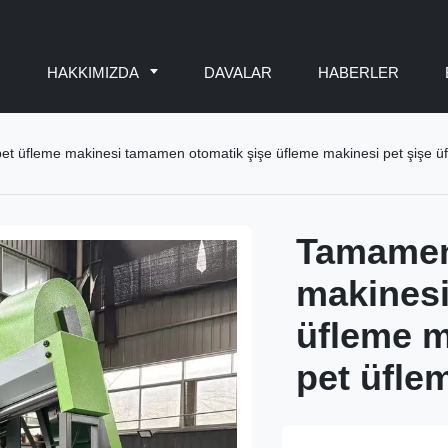
R
HAKKIMIZDA
DAVALAR
HABERLER
t üfleme makinesi tamamen otomatik şişe üfleme makinesi pet şişe ü
Tamamen
makinesi
üfleme m
pet üfle