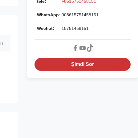
tele:
+8615751458151
WhatsApp:
008615751458151
Wechat:
15751458151
ir
Şimdi Sor