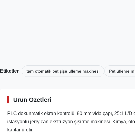
Etiketler
tam otomatik pet şişe üfleme makinesi
Pet üfleme ma
Ürün Özetleri
PLC dokunmatik ekran kontrolü, 80 mm vida çapı, 25:1 L/D oran
istasyonlu jerry can ekstrüzyon şişirme makinesi. Kimya, otom
kaplar üretir.