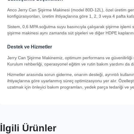
Anco Jerry Can Şişirme Makinesi (model 80D-12L), özel üretim gerek
konfigürasyonları, üretim ihtiyaçlarına göre 1, 2, 3 veya 4 pafta kafası
Sistem, 0,6 MPA soğutma suyu basıncıyla çalışarak şişirme işlemi
şişirme makinesi aynı zamanda süt şişeleri ve diğer HDPE kapların
Destek ve Hizmetler
Jerry Can Şişirme Makinemiz, optimum performans ve güvenilirliği
Kurulum rehberliği, operasyonel eğitim ve rutin bakım yardımı da d
Hizmetler arasında sorun giderme, onarım desteği, ayrıntılı kullanım
ihtiyaçlarına göre uyarlanmış süreç optimizasyonu yer alır. Özelleş
uzatmak için önleyici bakım programları, yedek parça tedariği ve yer
İlgili Ürünler