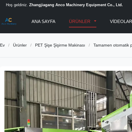
Hoş geldiniz.
Zhangjiagang Anco Machinery Equipment Co., Ltd.
ANA SAYFA
ÜRÜNLER
VİDEOLA
Ev
/
Ürünler
/
PET Şişe Şişirme Makinası
/
Tamamen otomatik pe