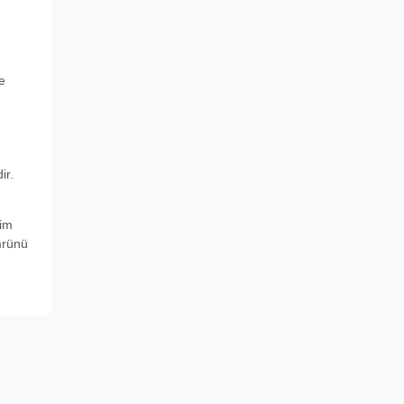
e
ir.
tim
mrünü