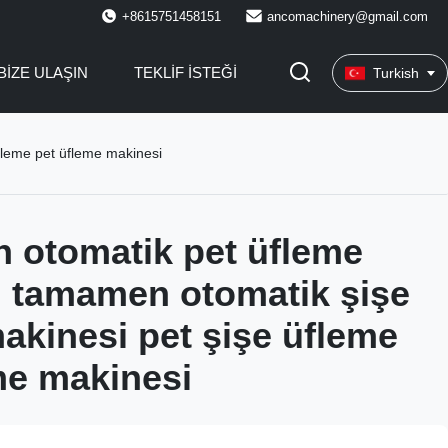
+8615751458151
ancomachinery@gmail.com
BIZE ULAŞIN
TEKLIF ISTEĞI
Turkish
fleme pet üfleme makinesi
 otomatik pet üfleme
 tamamen otomatik şişe
akinesi pet şişe üfleme
me makinesi