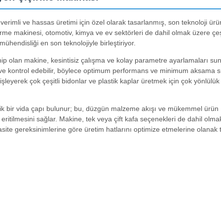
 verimli ve hassas üretimi için özel olarak tasarlanmış, son teknoloji ürü
irme makinesi, otomotiv, kimya ve ev sektörleri de dahil olmak üzere çeşi
ühendisliği en son teknolojiyle birleştiriyor.
ip olan makine, kesintisiz çalışma ve kolay parametre ayarlamaları sun
ir ve kontrol edebilir, böylece optimum performans ve minimum aksama s
leyerek çok çeşitli bidonlar ve plastik kaplar üretmek için çok yönlülük
'lik bir vida çapı bulunur; bu, düzgün malzeme akışı ve mükemmel ürün
ve eritilmesini sağlar. Makine, tek veya çift kafa seçenekleri de dahil olma
site gereksinimlerine göre üretim hatlarını optimize etmelerine olanak t