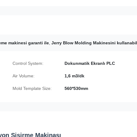
eme makinesi garanti ile
,
Jerry Blow Molding Makinesini kullanabil
Control System:
Dokunmatik Ekranlı PLC
Air Volume:
1,6 m3/dk
Mold Template Size:
560*530mm
yon Şişirme Makinası