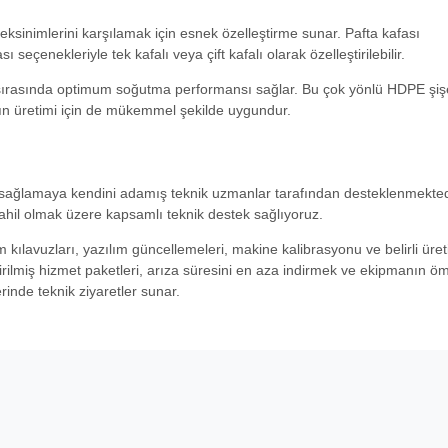
sinimlerini karşılamak için esnek özelleştirme sunar. Pafta kafası
 seçenekleriyle tek kafalı veya çift kafalı olarak özelleştirilebilir.
 sırasında optimum soğutma performansı sağlar. Bu çok yönlü HDPE şiş
ın üretimi için de mükemmel şekilde uygundur.
 sağlamaya kendini adamış teknik uzmanlar tarafından desteklenmekted
ahil olmak üzere kapsamlı teknik destek sağlıyoruz.
 kılavuzları, yazılım güncellemeleri, makine kalibrasyonu ve belirli üre
tirilmiş hizmet paketleri, arıza süresini en aza indirmek ve ekipmanın ö
inde teknik ziyaretler sunar.