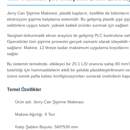
Jerry Can Şişirme Makinesi, plastik kapların, özellikle de bidonların
ekstrüzyon şişirme kalıplama sistemidir. Bu gelişmiş plastik şişe şiş
sektörlere uygun tutarlı, yüksek kaliteli ürünler sunmak için sağlam m
Sezgisel dokunmatik ekran arayüzü ile gelişmiş PLC kontrolüne sah
Operatörler tüm şişirme prosesini gerçek zamanlı olarak izleyebil
sağlanır. Makine, 12 litreye kadar maksimum uygulama boyutlarını iş
sağlar.
Bu sistemin temelinde, etkileyici bir 25:1 L/D oranına sahip 80 mm
tutarlılığı için hammaddelerin etkili bir şekilde plastikleştirilmesini 
üzere esnek pafta kafası konfigürasyonları sunarak üreticilerin kapa
Temel Özellikler
Ürün adı: Jerry Can Şişirme Makinası
Makine Ağırlığı: 9 Ton
Kalıp Şablon Boyutu: 560*530 mm