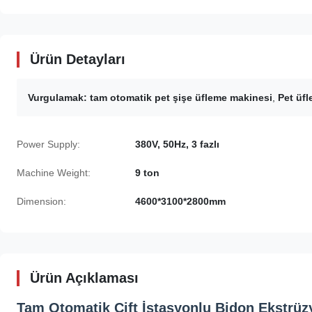
Ürün Detayları
Vurgulamak:
tam otomatik pet şişe üfleme makinesi
,
Pet üfl
Power Supply:
380V, 50Hz, 3 fazlı
Machine Weight:
9 ton
Dimension:
4600*3100*2800mm
Ürün Açıklaması
Tam Otomatik Çift İstasyonlu Bidon Ekstrüz