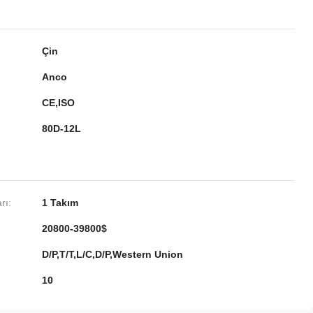
Çin
Anco
CE,ISO
80D-12L
rı:
1 Takım
20800-39800$
D/P,T/T,L/C,D/P,Western Union
10