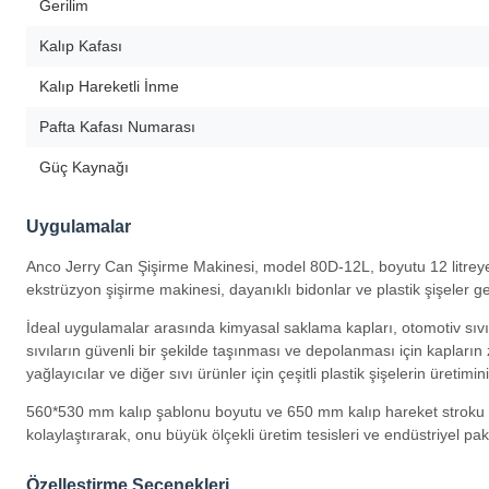
Gerilim
Kalıp Kafası
Kalıp Hareketli İnme
Pafta Kafası Numarası
Güç Kaynağı
Uygulamalar
Anco Jerry Can Şişirme Makinesi, model 80D-12L, boyutu 12 litreye k
ekstrüzyon şişirme makinesi, dayanıklı bidonlar ve plastik şişeler g
İdeal uygulamalar arasında kimyasal saklama kapları, otomotiv sıvıl
sıvıların güvenli bir şekilde taşınması ve depolanması için kapların
yağlayıcılar ve diğer sıvı ürünler için çeşitli plastik şişelerin üretimin
560*530 mm kalıp şablonu boyutu ve 650 mm kalıp hareket stroku il
kolaylaştırarak, onu büyük ölçekli üretim tesisleri ve endüstriyel pake
Özelleştirme Seçenekleri