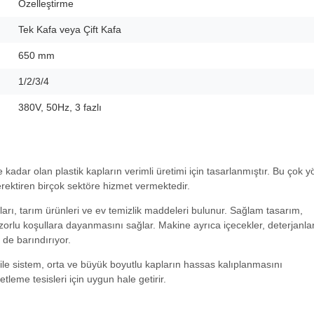
Özelleştirme
Tek Kafa veya Çift Kafa
650 mm
1/2/3/4
380V, 50Hz, 3 fazlı
adar olan plastik kapların verimli üretimi için tasarlanmıştır. Bu çok y
erektiren birçok sektöre hizmet vermektedir.
arı, tarım ürünleri ve ev temizlik maddeleri bulunur. Sağlam tasarım,
 zorlu koşullara dayanmasını sağlar. Makine ayrıca içecekler, deterjanlar
i de barındırıyor.
e sistem, orta ve büyük boyutlu kapların hassas kalıplanmasını
tleme tesisleri için uygun hale getirir.