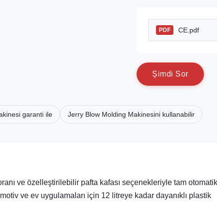
CE.pdf
PDF
Ş
i
m
d
i
S
o
r
kinesi garanti ile
Jerry Blow Molding Makinesini kullanabilir
ı ve özelleştirilebilir pafta kafası seçenekleriyle tam otomatik 
otiv ve ev uygulamaları için 12 litreye kadar dayanıklı plastik