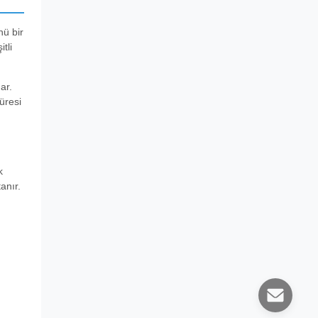
nü bir
tli
ar.
üresi
k
anır.