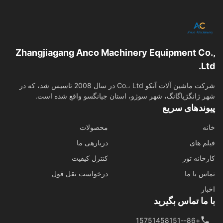
Zhangjiagang Anco Machinery Equipment Co
L
شرکت ماشین آلات آنکو Co.، Ltd در سال 2008 تاسیس شد، که در
 ژانگژیاگانگ، شهر سوژو، استان جیانگسو واقع شده است.
وندهای سریع
ه
محصولات
م های
دربارهی ما
خانه تور
کنترل کیفیت
س با ما
درخواست نقل قول
ار
ما تماس بگیرید
+86--15751458151