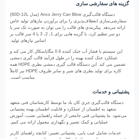
گزینه های سفارشی سازی
دستگاه قالب‌گیری Anco Jerry Can Blow (مدل 80D-12L)
سفارشی‌سازی انعطاف‌پذیری را برای برآوردن نیازهای تولید خاص
ارائه می‌دهد. پیکربندی های قالب را می توان به صورت تک سر یا
دو سر تنظیم کرد، با گزینه هایی برای 1، 2، 3 یا 4 سر قالب بر
اساس نیازهای تولید.
این سیستم با فشار آب خنک کننده 0.6 مگاپاسکال کار می کند و
عملکرد خنک کننده بهینه را در طول فرآیند قالب گیری دمشی
تضمین می کند. این دستگاه قالب گیری دمشی بطری HDPE همه
کاره برای تولید بطری های شیر و سایر ظروف HDPE نیز کاملاً
مناسب است.
پشتیبانی و خدمات
دستگاه قالب‌گیری جری کان باد ما توسط کارشناسان فنی متعهد
متعهد به اطمینان از عملکرد و قابلیت اطمینان بهینه پشتیبانی
می‌شود. ما پشتیبانی فنی جامعی از جمله راهنمایی نصب، آموزش
عملیاتی و کمک تعمیر و نگهداری معمول ارائه می کنیم.
خدمات شامل عیب یابی، پشتیبانی تعمیر، کتابچه راهنمای کاربر