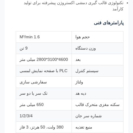
تکنولوژی قالب گیری دمشی اکستروژن پیشرفته برای تولید
کارآمد
پارامترهای فنی
حجم هوا
1.6 M³/min
وزن دستگاه
9 تن
بعد
4600*3100*2800 میلی متر
سیستم کنترل
PLC با صفحه نمایش لمسی
ولتاژ
سفارشی سازی
دیه هد
تک سر یا دو سر
سکته مغزی متحرک قالب
650 میلی متر
شماره سر جان
1/2/3/4
منبع تغذیه
380 ولت، 50 هرتز، 3 فاز