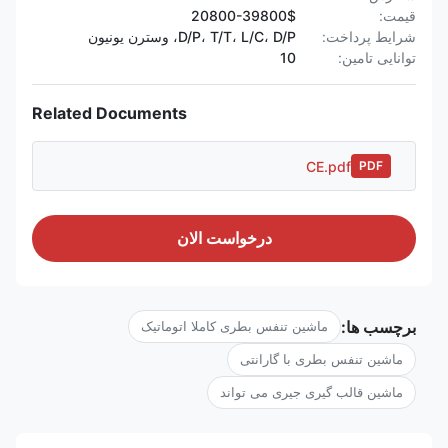
قیمت:
20800-39800$
شرایط پرداخت:
D/P، T/T، L/C، D/P، وسترن یونیون
توانایی تامین:
10
Related Documents
CE.pdf
PDF
درخواست الان
برچسب ها:
ماشین تنفس بطری کاملا اتوماتیک
ماشین تنفس بطری با گارانتی
ماشین قالب گیری جیری می تواند