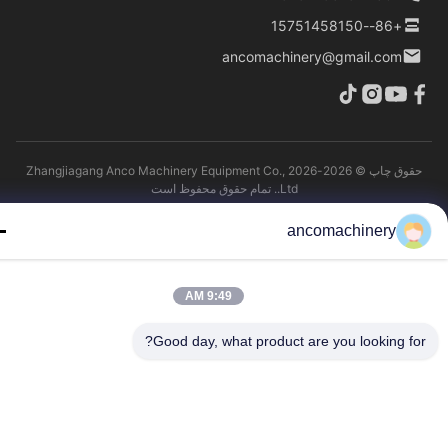
+86--15751458150
ancomachinery@gmail.com
حقوق چاپ © 2026-2026 Zhangjiagang Anco Machinery Equipment Co.,
Ltd.. تمام حقوق محفوظ است
ancomachinery
9:49 AM
Good day, what product are you looking fo