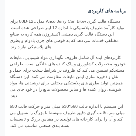
برنامه های کاربردی
دستگاه قالب گیری Anco Jerry Can Blow مدل 80D-12L برای
تولید کارآمد ظروف پلاستیکی تا اندازه 12 لیتر طراحی شده است.
این دستگاه قالب گیری دمشی اکستروژن همه کاره به صنایع
مختلفی خدمات می دهد که به قوطی های جری بادوام و بطری
های پلاستیکی نیاز دارند.
کاربردهای ایده آل شامل ظروف نگهداری مواد شیمیایی، مایعات
خودرو، محصولات کشاورزی و پاک کننده های خانگی است. طراحی
مستحکم تضمین می کند که ظروف در شرایط سخت برای حمل و
نقل و ذخیره سازی ایمن مایعات مقاومت می کنند. این دستگاه
همچنین تولید بطری های پلاستیکی مختلف برای نوشیدنی ها، مواد
شوینده، روان کننده ها و سایر محصولات مایع را در خود جای می
دهد.
این سیستم با اندازه قالب 560*530 میلی متر و حرکت قالب 650
میلی متر، قالب گیری دقیق ظروف متوسط ​​تا بزرگ را تسهیل می
کند و آن را برای کارخانه های تولیدی در مقیاس بزرگ و تاسیسات
بسته بندی صنعتی مناسب می کند.