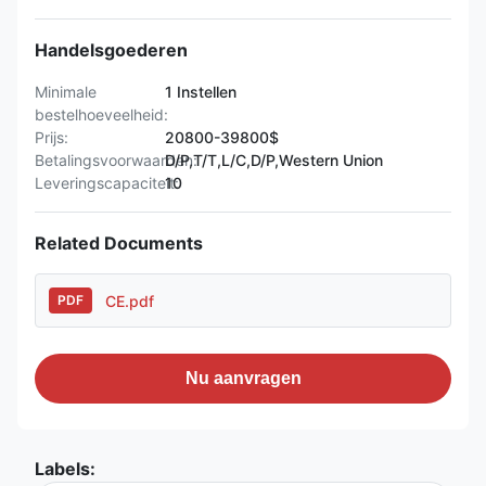
Handelsgoederen
Minimale
1 Instellen
bestelhoeveelheid:
Prijs:
20800-39800$
Betalingsvoorwaarden:
D/P,T/T,L/C,D/P,Western Union
Leveringscapaciteit:
10
Related Documents
CE.pdf
PDF
Nu aanvragen
Labels: