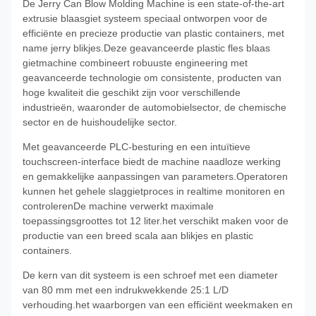
De Jerry Can Blow Molding Machine is een state-of-the-art
extrusie blaasgiet systeem speciaal ontworpen voor de
efficiënte en precieze productie van plastic containers, met
name jerry blikjes.Deze geavanceerde plastic fles blaas
gietmachine combineert robuuste engineering met
geavanceerde technologie om consistente, producten van
hoge kwaliteit die geschikt zijn voor verschillende
industrieën, waaronder de automobielsector, de chemische
sector en de huishoudelijke sector.
Met geavanceerde PLC-besturing en een intuïtieve
touchscreen-interface biedt de machine naadloze werking
en gemakkelijke aanpassingen van parameters.Operatoren
kunnen het gehele slaggietproces in realtime monitoren en
controlerenDe machine verwerkt maximale
toepassingsgroottes tot 12 liter.het verschikt maken voor de
productie van een breed scala aan blikjes en plastic
containers.
De kern van dit systeem is een schroef met een diameter
van 80 mm met een indrukwekkende 25:1 L/D
verhouding.het waarborgen van een efficiënt weekmaken en