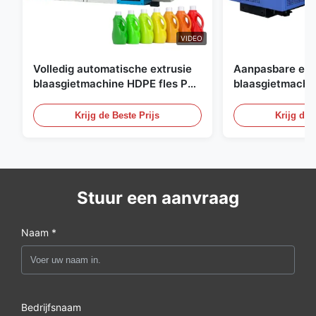
VIDEO
Volledig automatische extrusie
Aanpasbare ext
blaasgietmachine HDPE fles Pe
blaasgietmachi
blaasgietmachine
60L automatisc
blaasgietmachi
Krijg de Beste Prijs
Krijg de 
Stuur een aanvraag
Naam *
Bedrijfsnaam