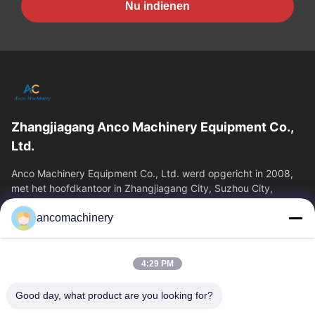
Nu indienen
Zhangjiagang Anco Machinery Equipment Co.,
Ltd.
Anco Machinery Equipment Co., Ltd. werd opgericht in 2008,
met het hoofdkantoor in Zhangjiagang City, Suzhou City,
Jiangsu Province. Het is een...
ancomachinery
Snelle Links
Thuis
Producten
4:29 PM
Videos
Over Ons
Fabrieksreis
Kwaliteitscontrole
Good day, what product are you looking for?
Contacteer Ons
Vraag Een Offerte Aan