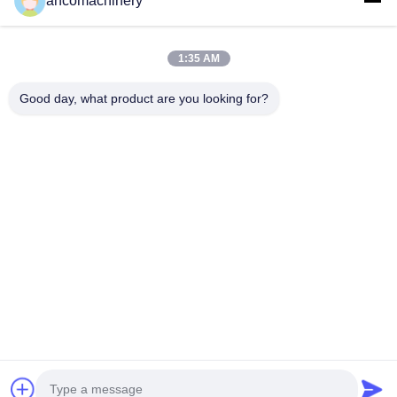
ancomachinery
Link Veloci
Casa
Prodotti
1:35 AM
Video
Chi Siamo
Fatory Tour
Controllo Di Qualità
Good day, what product are you looking for?
Contattaci
Richiedere Un Preventivo
Notizie
Contattaci
+86--15751458151
+86--15751458150
ancomachinery@gmail.com
Diritti d'autore © 2026-2026 Zhangjiagang Anco Machinery Equipment
Co., Ltd.. Tutti i diritti riservati.