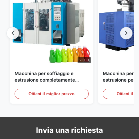
VIDEO
Macchina per soffiaggio e
Macchina per so
estrusione completamente
estrusione perso
automatica per bottiglie in HDPE
grande scala, 6
automatica per 
Ottieni il miglior prezzo
Ottieni il m
Invia una richiesta