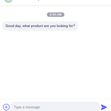
Casa
Prodotti
6:55 AM
Video
Chi Siamo
Fatory Tour
Controllo Di Qualità
Good day, what product are you looking for?
Contattaci
Richiedere Un Preventivo
Notizie
Contattaci
+86--15751458151
+86--15751458150
ancomachinery@gmail.com
Diritti d'autore © 2026-2026 Zhangjiagang Anco Machinery Equipment
Co., Ltd.. Tutti i diritti riservati.