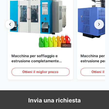
VIDEO
Macchina per soffiaggio e
Macchina per so
estrusione completamente
estrusione perso
automatica per bottiglie in HDPE
grande scala, 6
automatica per 
Ottieni il miglior prezzo
Ottieni il m
Invia una richiesta