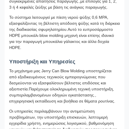
συγκεκριμένες απαιτήσεις παραγωγής.,με επιλογές για 1, 2,
3 ή 4 κεφαλές ζεύξης με βάση τις ανάγκες παραγωγής.
Το σύστημα λειτουργεί με πίεση νερού ψύξης 0,6 MPA,
εξασφαλίζοντας τη βέλτιστη απόδοση ψύξης κατά τη διάρκεια
της διαδικασίας σφυρηλατηρίου.Αυτό το ευπροσάρμοστο
HDPE μπουκάλι blow molding μηχανή είναι επίσης ιδανικό
για την παραγωγή μπουκάλια γάλακτος και άλλα δοχεία
HDPE.
Υποστήριξη και Υπηρεσίες
Το μηχάνημα μας Jerry Can Blow Molding υποστηρίζεται
από εξειδικευμένους τεχνικούς εμπειρογνώμονες που
δεσμεύονται να εξασφαλίσουν βέλτιστες επιδόσεις και
αξιοπιστία.Παρέχουμε ολοκληρωμένη τεχνική υποστήριξη,
συμπεριλαμβανομένων οδηγιών εγκατάστασης.,
επιχειρησιακή εκπαίδευση και βοήθεια σε θέματα ρουτίνας.
Οι υπηρεσίες περιλαμβάνουν την αντιμετώπιση
προβλημάτων, την υποστήριξη επισκευών, λεπτομερή
εγχειρίδια χρήστη, ενημερώσεις λογισμικού, βαθμονόμηση