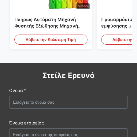
VIDEO
Πλήρως Αυτόματη Μηχανή
Προσαρμόσιμη 
Φυσητής Εξώθησης Μηχανή
εμφύσησης με 
Πλαστικής Φιάλης HDPE
μεγάλης κλίμα
Αυτόματος εξο
Λάβετε την Καλύτερη Τιμή
Λάβετε την 
εμφύσησης
Στείλε Ερευνά
Ονομα *
Όνομα εταιρείας