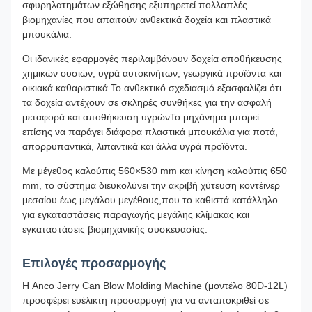
σφυρηλατημάτων εξώθησης εξυπηρετεί πολλαπλές
βιομηχανίες που απαιτούν ανθεκτικά δοχεία και πλαστικά
μπουκάλια.
Οι ιδανικές εφαρμογές περιλαμβάνουν δοχεία αποθήκευσης
χημικών ουσιών, υγρά αυτοκινήτων, γεωργικά προϊόντα και
οικιακά καθαριστικά.Το ανθεκτικό σχεδιασμό εξασφαλίζει ότι
τα δοχεία αντέχουν σε σκληρές συνθήκες για την ασφαλή
μεταφορά και αποθήκευση υγρώνΤο μηχάνημα μπορεί
επίσης να παράγει διάφορα πλαστικά μπουκάλια για ποτά,
απορρυπαντικά, λιπαντικά και άλλα υγρά προϊόντα.
Με μέγεθος καλούπις 560×530 mm και κίνηση καλούπις 650
mm, το σύστημα διευκολύνει την ακριβή χύτευση κοντέινερ
μεσαίου έως μεγάλου μεγέθους,που το καθιστά κατάλληλο
για εγκαταστάσεις παραγωγής μεγάλης κλίμακας και
εγκαταστάσεις βιομηχανικής συσκευασίας.
Επιλογές προσαρμογής
Η Anco Jerry Can Blow Molding Machine (μοντέλο 80D-12L)
προσφέρει ευέλικτη προσαρμογή για να ανταποκριθεί σε