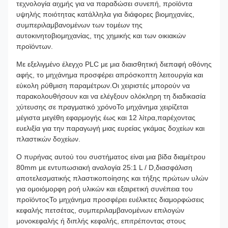
τεχνολογία αιχμής για να παραδώσει συνεπή, προϊόντα
υψηλής ποιότητας κατάλληλα για διάφορες βιομηχανίες,
συμπεριλαμβανομένων των τομέων της
αυτοκινητοβιομηχανίας, της χημικής και των οικιακών
προϊόντων.
Με εξελιγμένο έλεγχο PLC με μια διαισθητική διεπαφή οθόνης
αφής, το μηχάνημα προσφέρει απρόσκοπτη λειτουργία και
εύκολη ρύθμιση παραμέτρων.Οι χειριστές μπορούν να
παρακολουθήσουν και να ελέγξουν ολόκληρη τη διαδικασία
χύτευσης σε πραγματικό χρόνοΤο μηχάνημα χειρίζεται
μέγιστα μεγέθη εφαρμογής έως και 12 λίτρα,παρέχοντας
ευελιξία για την παραγωγή μιας ευρείας γκάμας δοχείων και
πλαστικών δοχείων.
Ο πυρήνας αυτού του συστήματος είναι μια βίδα διαμέτρου
80mm με εντυπωσιακή αναλογία 25:1 L / D,διασφάλιση
αποτελεσματικής πλαστικοποίησης και τήξης πρώτων υλών
για ομοιόμορφη ροή υλικών και εξαιρετική συνέπεια του
προϊόντοςΤο μηχάνημα προσφέρει ευέλικτες διαμορφώσεις
κεφαλής πετσέτας, συμπεριλαμβανομένων επιλογών
μονοκεφαλής ή διπλής κεφαλής, επιτρέποντας στους