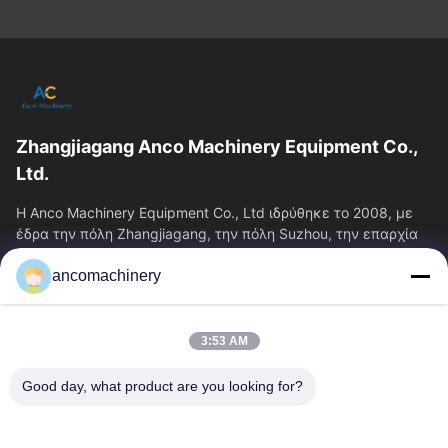
Zhangjiagang Anco Machinery Equipment Co.,
Ltd.
Η Anco Machinery Equipment Co., Ltd ιδρύθηκε το 2008, με
έδρα την πόλη Zhangjiagang, την πόλη Suzhou, την επαρχία
Jiangsu.
ancomachinery
Γρήγοροι Σύνδεσμοι
Αρχική Σελίδα
Προϊόντα
3:53 AM
Βίντεο
Σχετικά Με Εμάς
Γύρος Εργοστασίων
Ποιοτικός Έλεγχος
Good day, what product are you looking for?
Επαφή
Ζητήστε Ένα Απόσπασμα
Νέα