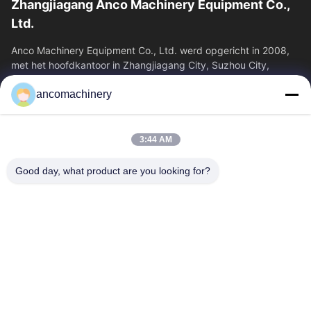
Zhangjiagang Anco Machinery Equipment Co.,
Ltd.
Anco Machinery Equipment Co., Ltd. werd opgericht in 2008,
met het hoofdkantoor in Zhangjiagang City, Suzhou City,
Jiangsu Province. Het is een...
ancomachinery
Snelle Links
Thuis
Producten
3:44 AM
Videos
Over Ons
Fabrieksreis
Kwaliteitscontrole
Good day, what product are you looking for?
Contacteer Ons
Vraag Een Offerte Aan
Nieuws
Neem Contact Met Ons Op
+86--15751458151
+86--15751458150
ancomachinery@gmail.com