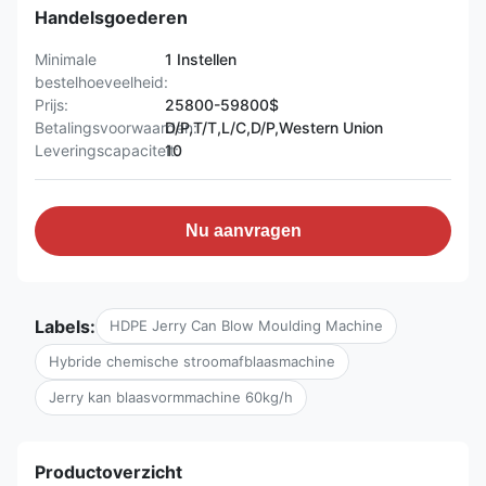
Handelsgoederen
Minimale
1 Instellen
bestelhoeveelheid:
Prijs:
25800-59800$
Betalingsvoorwaarden:
D/P,T/T,L/C,D/P,Western Union
Leveringscapaciteit:
10
Nu aanvragen
Labels:
HDPE Jerry Can Blow Moulding Machine
Hybride chemische stroomafblaasmachine
Jerry kan blaasvormmachine 60kg/h
Productoverzicht