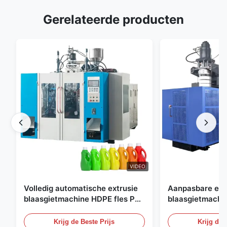
Gerelateerde producten
VIDEO
Volledig automatische extrusie
Aanpasbare ext
blaasgietmachine HDPE fles Pe
blaasgietmachi
blaasgietmachine
60L automatisc
blaasgietmachi
Krijg de Beste Prijs
Krijg de 