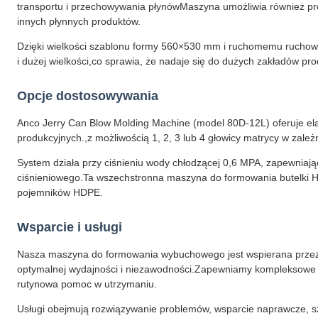
transportu i przechowywania płynówMaszyna umożliwia również pro
innych płynnych produktów.
Dzięki wielkości szablonu formy 560×530 mm i ruchomemu ruchow
i dużej wielkości,co sprawia, że nadaje się do dużych zakładów p
Opcje dostosowywania
Anco Jerry Can Blow Molding Machine (model 80D-12L) oferuje el
produkcyjnych.,z możliwością 1, 2, 3 lub 4 głowicy matrycy w zale
System działa przy ciśnieniu wody chłodzącej 0,6 MPA, zapewnia
ciśnieniowego.Ta wszechstronna maszyna do formowania butelki HDP
pojemników HDPE.
Wsparcie i usługi
Nasza maszyna do formowania wybuchowego jest wspierana prze
optymalnej wydajności i niezawodności.Zapewniamy kompleksowe wspa
rutynowa pomoc w utrzymaniu.
Usługi obejmują rozwiązywanie problemów, wsparcie naprawcze, s