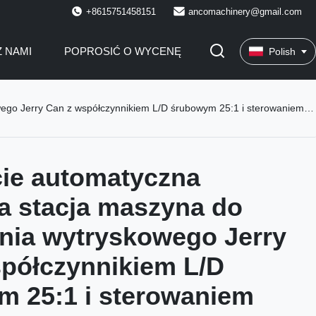
+8615751458151
ancomachinery@gmail.com
Z NAMI
POPROSIĆ O WYCENĘ
Polish
n z współczynnikiem L/D śrubowym 25:1 i sterowaniem ekranem dotykowym PLC
ie automatyczna
a stacja maszyna do
nia wytryskowego Jerry
półczynnikiem L/D
 25:1 i sterowaniem