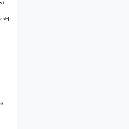
w i
dniej
ia