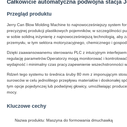
Całkowicie automatyczna podwójna stacja J
Przegląd produktu
Jerry Can Blow Molding Machine to najnowocześniejszy system for
precyzyjnej produkcji plastikowych pojemników, w szczególności
w sobie solidną inżynierię z najnowocześniejszą technologią, aby 
przemysłu, w tym sektora motoryzacyjnego, chemicznego i gosp
Dzięki zaawansowanemu sterowaniu PLC z intuicyjnym interfejse
regulację parametrów.Operatorzy mogą monitorować i kontrolować
wydajność i minimalny czas pracy.zapewnienie wszechstronności w 
Rdzeń tego systemu to średnica śruby 80 mm z imponującym stosu
surowców w celu jednolitego przepływu materiałów i doskonałej sp
tym opcje pojedynczej lub podwójnej głowicy, umożliwiając produc
mocy.
Kluczowe cechy
Nazwa produktu: Maszyna do formowania dmuchawką