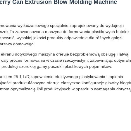
erry Can Extrusion Blow Molding Machine
mowania wytłaczaniowego specjalnie zaprojektowany do wydajnej i
 puszek.Ta zaawansowana maszyna do formowania plastikowych butelek 
zapewnić, wysokiej jakości produkty odpowiednie dla różnych gałęzi
odarstwa domowego.
m ekranu dotykowego maszyna oferuje bezproblemową obsługę i łatwą
 cały proces formowania w czasie rzeczywistym, zapewniając optymal
produkcji szerokiej gamy puszek i plastikowych pojemników.
nkiem 25:1 L/D,zapewnienie efektywnego plastykowania i topienia
ójności produktuMaszyna oferuje elastyczne konfiguracje głowicy biegó
entom optymalizację linii produkcyjnych w oparciu o wymagania dotycz