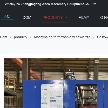
Witamy na
Zhangjiagang Anco Machinery Equipment Co., Ltd.
DOM
PRODUKTY
FILMY
O N
Dom
/
produkty
/
Maszyna do formowania w powietrze
/
Całkowi