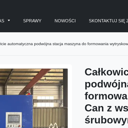
AS
SPRAWY
NOWOŚCI
SKONTAKTUJ SIĘ 
cie automatyczna podwójna stacja maszyna do formowania wytryskowego Jerry Ca
Całkowic
podwójn
formowa
Can z ws
śrubowym