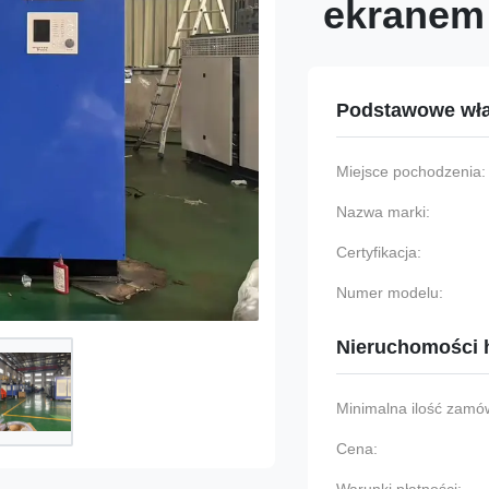
ekranem
Podstawowe wła
Miejsce pochodzenia:
Nazwa marki:
Certyfikacja:
Numer modelu:
Nieruchomości 
Minimalna ilość zamów
Cena: