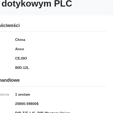
 dotykowym PLC
ściwości
China
Anco
CE,ISO
80D-12L
handlowe
ienia:
1 zestaw
25800-59800$