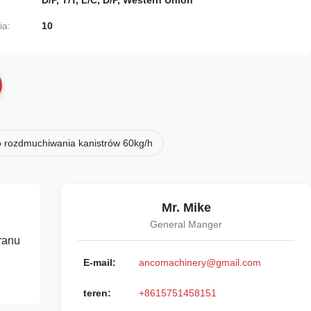
D/P, T/T, L/C, D/P, Western Union
ia:
10
 rozdmuchiwania kanistrów 60kg/h
Mr. Mike
General Manger
ranu
E-mail:
ancomachinery@gmail.com
teren:
+8615751458151