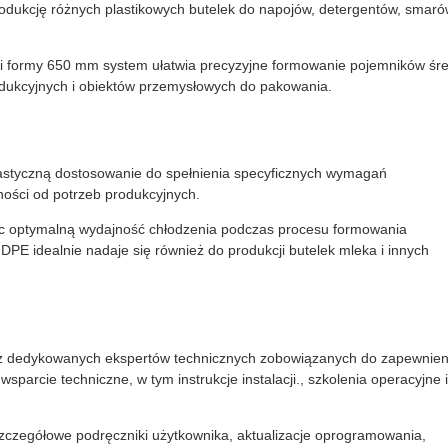
dukcję różnych plastikowych butelek do napojów, detergentów, smaró
i formy 650 mm system ułatwia precyzyjne formowanie pojemników śre
rodukcyjnych i obiektów przemysłowych do pakowania.
astyczną dostosowanie do spełnienia specyficznych wymagań
żności od potrzeb produkcyjnych.
jąc optymalną wydajność chłodzenia podczas procesu formowania
E idealnie nadaje się również do produkcji butelek mleka i innych
z dedykowanych ekspertów technicznych zobowiązanych do zapewnien
rcie techniczne, w tym instrukcje instalacji., szkolenia operacyjne i
zczegółowe podręczniki użytkownika, aktualizacje oprogramowania,