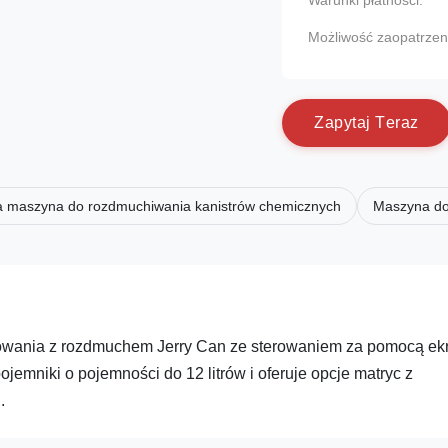
Warunki płatności:
Możliwość zaopatrzen
Z
a
p
y
t
a
j
T
e
r
a
z
 maszyna do rozdmuchiwania kanistrów chemicznych
Maszyna do
wania z rozdmuchem Jerry Can ze sterowaniem za pomocą ek
emniki o pojemności do 12 litrów i oferuje opcje matryc z
.