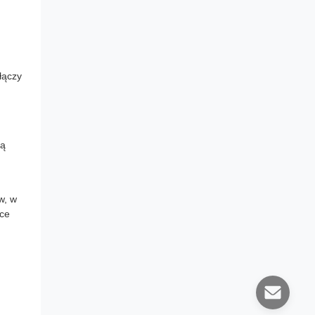
łączy
ną
w, w
ące