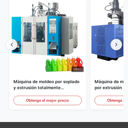
VIDEO
Máquina de moldeo por soplado
Máquina de mol
y extrusión totalmente
por extrusión p
automática para botellas de
Equipo de molde
HDPE, máquina de moldeo por
automático a gr
Obtenga el mejor precio
Obtenga el 
soplado de PE
60L