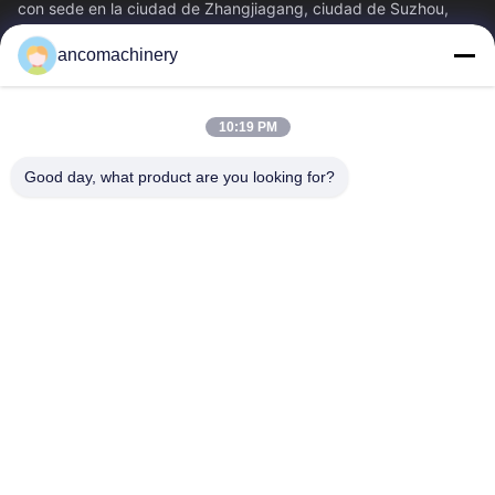
con sede en la ciudad de Zhangjiagang, ciudad de Suzhou,
provincia de Jiangsu. Es una...
ancomachinery
Enlaces Rápidos
Inicio
Productos
10:19 PM
Videos
Sobre Nosotros
Visita A La Fábrica
Control De Calidad
Good day, what product are you looking for?
Contacto
Solicitar Una Cotización
Noticias
Contacta Con Nosotros
+86--15751458151
+86--15751458150
ancomachinery@gmail.com