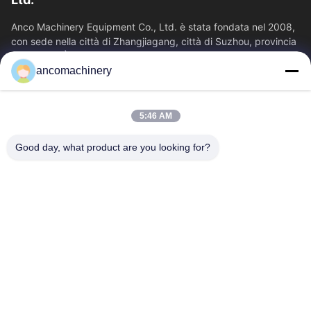
Anco Machinery Equipment Co., Ltd. è stata fondata nel 2008,
con sede nella città di Zhangjiagang, città di Suzhou, provincia
di Jiangsu. È...
ancomachinery
Link Veloci
Casa
Prodotti
5:46 AM
Video
Chi Siamo
Fatory Tour
Controllo Di Qualità
Good day, what product are you looking for?
Contattaci
Richiedere Un Preventivo
Notizie
Contattaci
+86--15751458151
+86--15751458150
ancomachinery@gmail.com