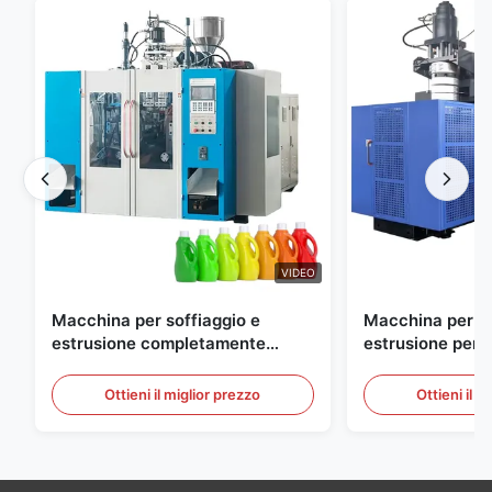
VIDEO
Macchina per soffiaggio e
Macchina per so
estrusione completamente
estrusione perso
automatica per bottiglie in HDPE
grande scala, 6
automatica per 
Ottieni il miglior prezzo
Ottieni il m