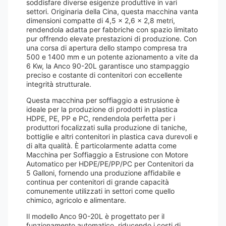
soddisfare diverse esigenze produttive in vari
settori. Originaria della Cina, questa macchina vanta
dimensioni compatte di 4,5 x 2,6 x 2,8 metri,
rendendola adatta per fabbriche con spazio limitato
pur offrendo elevate prestazioni di produzione. Con
una corsa di apertura dello stampo compresa tra
500 e 1400 mm e un potente azionamento a vite da
6 Kw, la Anco 90-20L garantisce uno stampaggio
preciso e costante di contenitori con eccellente
integrità strutturale.
Questa macchina per soffiaggio a estrusione è
ideale per la produzione di prodotti in plastica
HDPE, PE, PP e PC, rendendola perfetta per i
produttori focalizzati sulla produzione di taniche,
bottiglie e altri contenitori in plastica cava durevoli e
di alta qualità. È particolarmente adatta come
Macchina per Soffiaggio a Estrusione con Motore
Automatico per HDPE/PE/PP/PC per Contenitori da
5 Galloni, fornendo una produzione affidabile e
continua per contenitori di grande capacità
comunemente utilizzati in settori come quello
chimico, agricolo e alimentare.
Il modello Anco 90-20L è progettato per il
funzionamento automatico, riducendo i costi di