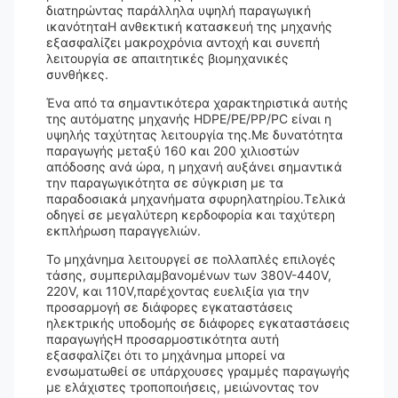
διατηρώντας παράλληλα υψηλή παραγωγική
ικανότηταΗ ανθεκτική κατασκευή της μηχανής
εξασφαλίζει μακροχρόνια αντοχή και συνεπή
λειτουργία σε απαιτητικές βιομηχανικές
συνθήκες.
Ένα από τα σημαντικότερα χαρακτηριστικά αυτής
της αυτόματης μηχανής HDPE/PE/PP/PC είναι η
υψηλής ταχύτητας λειτουργία της.Με δυνατότητα
παραγωγής μεταξύ 160 και 200 χιλιοστών
απόδοσης ανά ώρα, η μηχανή αυξάνει σημαντικά
την παραγωγικότητα σε σύγκριση με τα
παραδοσιακά μηχανήματα σφυρηλατηρίου.Τελικά
οδηγεί σε μεγαλύτερη κερδοφορία και ταχύτερη
εκπλήρωση παραγγελιών.
Το μηχάνημα λειτουργεί σε πολλαπλές επιλογές
τάσης, συμπεριλαμβανομένων των 380V-440V,
220V, και 110V,παρέχοντας ευελιξία για την
προσαρμογή σε διάφορες εγκαταστάσεις
ηλεκτρικής υποδομής σε διάφορες εγκαταστάσεις
παραγωγήςΗ προσαρμοστικότητα αυτή
εξασφαλίζει ότι το μηχάνημα μπορεί να
ενσωματωθεί σε υπάρχουσες γραμμές παραγωγής
με ελάχιστες τροποποιήσεις, μειώνοντας τον