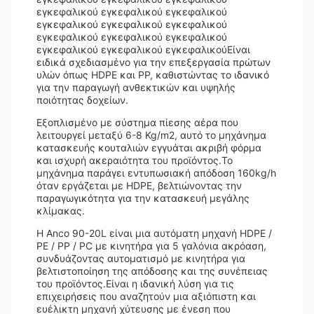
εγκεφαλικού εγκεφαλικού εγκεφαλικού
εγκεφαλικού εγκεφαλικού εγκεφαλικού
εγκεφαλικού εγκεφαλικού εγκεφαλικού
εγκεφαλικού εγκεφαλικού εγκεφαλικούΕίναι
ειδικά σχεδιασμένο για την επεξεργασία πρώτων
υλών όπως HDPE και PP, καθιστώντας το ιδανικό
για την παραγωγή ανθεκτικών και υψηλής
ποιότητας δοχείων.
Εξοπλισμένο με σύστημα πίεσης αέρα που
λειτουργεί μεταξύ 6-8 Kg/m2, αυτό το μηχάνημα
κατασκευής κουταλιών εγγυάται ακριβή φόρμα
και ισχυρή ακεραιότητα του προϊόντος.Το
μηχάνημα παράγει εντυπωσιακή απόδοση 160kg/h
όταν εργάζεται με HDPE, βελτιώνοντας την
παραγωγικότητα για την κατασκευή μεγάλης
κλίμακας.
Η Anco 90-20L είναι μια αυτόματη μηχανή HDPE /
PE / PP / PC με κινητήρα για 5 γαλόνια ακρόαση,
συνδυάζοντας αυτοματισμό με κινητήρα για
βελτιστοποίηση της απόδοσης και της συνέπειας
του προϊόντος.Είναι η ιδανική λύση για τις
επιχειρήσεις που αναζητούν μια αξιόπιστη και
ευέλικτη μηχανή χύτευσης με ένεση που