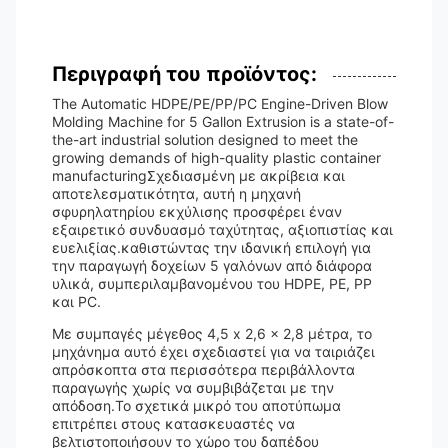
Περιγραφή του προϊόντος:
The Automatic HDPE/PE/PP/PC Engine-Driven Blow
Molding Machine for 5 Gallon Extrusion is a state-of-
the-art industrial solution designed to meet the
growing demands of high-quality plastic container
manufacturingΣχεδιασμένη με ακρίβεια και
αποτελεσματικότητα, αυτή η μηχανή
σφυρηλατηρίου εκχύλισης προσφέρει έναν
εξαιρετικό συνδυασμό ταχύτητας, αξιοπιστίας και
ευελιξίας.καθιστώντας την ιδανική επιλογή για
την παραγωγή δοχείων 5 γαλόνων από διάφορα
υλικά, συμπεριλαμβανομένου του HDPE, PE, PP
και PC.
Με συμπαγές μέγεθος 4,5 x 2,6 x 2,8 μέτρα, το
μηχάνημα αυτό έχει σχεδιαστεί για να ταιριάζει
απρόσκοπτα στα περισσότερα περιβάλλοντα
παραγωγής χωρίς να συμβιβάζεται με την
απόδοση.Το σχετικά μικρό του αποτύπωμα
επιτρέπει στους κατασκευαστές να
βελτιστοποιήσουν το χώρο του δαπέδου