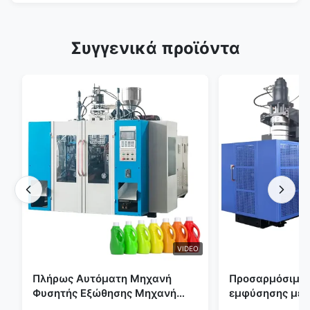
Συγγενικά προϊόντα
VIDEO
Πλήρως Αυτόματη Μηχανή
Προσαρμόσιμη 
Φυσητής Εξώθησης Μηχανή
εμφύσησης με 
Πλαστικής Φιάλης HDPE
μεγάλης κλίμα