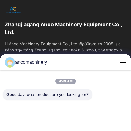
Zhangjiagang Anco Machinery Equipment Co.,
Ltd.
Η Anco Machinery Equipment Co., Ltd ιδρύθηκε το 2008, με
έδρα την πόλη Zhangjiagang, την πόλη Suzhou, την επαρχία
Jiangsu.
ancomachinery
Γρήγοροι Σύνδεσμοι
Αρχική Σελίδα
Προϊόντα
9:49 AM
Βίντεο
Σχετικά Με Εμάς
Γύρος Εργοστασίων
Ποιοτικός Έλεγχος
Good day, what product are you looking for?
Επαφή
Ζητήστε Ένα Απόσπασμα
Νέα
Επικοινωνήστε Μαζί Μας
+86--15751458151