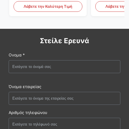
Αυτόματος εξο
Λάβετε την Καλύτερη Τιμή
Λάβετε την 
εμφύσησης
Στείλε Ερευνά
Ονομα *
Όνομα εταιρείας
Αριθμός τηλεφώνου