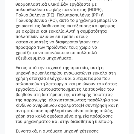
θερμοπλαστικά υλικά.Εάν εργάζεστε με
πολυαιθυλένιο υψηλής πυκνότητας (HDPE),
Πολυαιθυλένιο (PE), Πολυπροπυλένιο (PP) ή
Πολυκαρβονικό (PC), αυτό το μηχάνημα μπορεί να
χειριστεί τις διαδικασίες εκτόξευσης και φόρμας
με ακρίβεια και ευκολία.Αυτή η συμβατότητα
πολλαπλών υλικών επιτρέπει στους
κατασκευαστές να διαφοροποιήσουν την
προσφορά των προϊόντων τους χωρίς να
χρειάζεται να επενδύσουν σε πολλαπλά
εξειδικευμένα μηχανήματα.
Εκτός από την τεχνική της αριστεία, αυτή η
μηχανή σφυρηλατηρίου ενσωματώνει εύκολα στη
χρήση στοιχεία ελέγχου και αυτοματισμού που
απλοποιούν τη λειτουργία και μειώνουν το κόστος
εργασίας.Οι αυτοματοποιημένες λειτουργίες του
βοηθούν στη διατήρηση της σταθερής ποιότητας
της παραγωγής, ελαχιστοποιώντας παράλληλα τον
κίνδυνο ανθρώπινου σφάλματοςΗ συντήρηση και η
αντιμετώπιση προβλημάτων είναι επίσης απλές,
χάρη στα καλά σχεδιασμένα σημεία πρόσβασης
του μηχανήματος και στην διαισθητική διεπαφή.
Συνοπτικά, η αυτόματη μηχανή χύτευσης