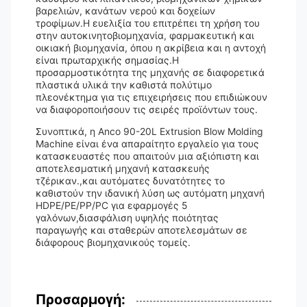
βαρελιών, κανάτων νερού και δοχείων
τροφίμων.Η ευελιξία του επιτρέπει τη χρήση του
στην αυτοκινητοβιομηχανία, φαρμακευτική και
οικιακή βιομηχανία, όπου η ακρίβεια και η αντοχή
είναι πρωταρχικής σημασίας.Η
προσαρμοστικότητα της μηχανής σε διαφορετικά
πλαστικά υλικά την καθιστά πολύτιμο
πλεονέκτημα για τις επιχειρήσεις που επιδιώκουν
να διαφοροποιήσουν τις σειρές προϊόντων τους.
Συνοπτικά, η Anco 90-20L Extrusion Blow Molding
Machine είναι ένα απαραίτητο εργαλείο για τους
κατασκευαστές που απαιτούν μια αξιόπιστη και
αποτελεσματική μηχανή κατασκευής
τζέρικαν.,και αυτόματες δυνατότητες το
καθιστούν την ιδανική λύση ως αυτόματη μηχανή
HDPE/PE/PP/PC για εφαρμογές 5
γαλόνων,διασφάλιση υψηλής ποιότητας
παραγωγής και σταθερών αποτελεσμάτων σε
διάφορους βιομηχανικούς τομείς.
Προσαρμογή: