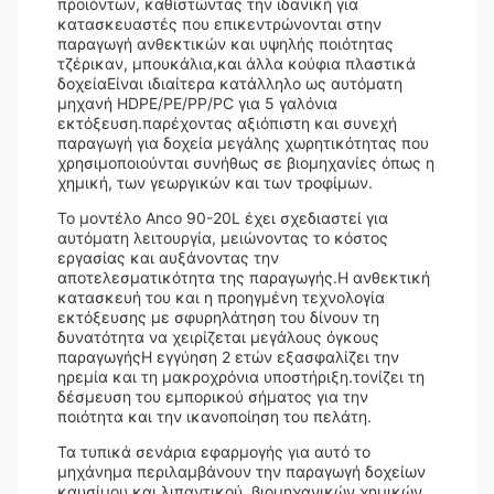
προϊόντων, καθιστώντας την ιδανική για
κατασκευαστές που επικεντρώνονται στην
παραγωγή ανθεκτικών και υψηλής ποιότητας
τζέρικαν, μπουκάλια,και άλλα κούφια πλαστικά
δοχείαΕίναι ιδιαίτερα κατάλληλο ως αυτόματη
μηχανή HDPE/PE/PP/PC για 5 γαλόνια
εκτόξευση.παρέχοντας αξιόπιστη και συνεχή
παραγωγή για δοχεία μεγάλης χωρητικότητας που
χρησιμοποιούνται συνήθως σε βιομηχανίες όπως η
χημική, των γεωργικών και των τροφίμων.
Το μοντέλο Anco 90-20L έχει σχεδιαστεί για
αυτόματη λειτουργία, μειώνοντας το κόστος
εργασίας και αυξάνοντας την
αποτελεσματικότητα της παραγωγής.Η ανθεκτική
κατασκευή του και η προηγμένη τεχνολογία
εκτόξευσης με σφυρηλάτηση του δίνουν τη
δυνατότητα να χειρίζεται μεγάλους όγκους
παραγωγήςΗ εγγύηση 2 ετών εξασφαλίζει την
ηρεμία και τη μακροχρόνια υποστήριξη.τονίζει τη
δέσμευση του εμπορικού σήματος για την
ποιότητα και την ικανοποίηση του πελάτη.
Τα τυπικά σενάρια εφαρμογής για αυτό το
μηχάνημα περιλαμβάνουν την παραγωγή δοχείων
καυσίμου και λιπαντικού, βιομηχανικών χημικών