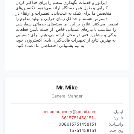
اپراتور و خدمات نگهداری منظم را برای حداکثر کردن
کارایی و طول عمر دستگاه ارائه می‌دهیم. تکنسین‌های
متخصص ما برای کمک به عیب‌یابی، تعمیرات و ارتقاء در
دسترس هستند و حداقل زمان خرابی و تولید مداوم را
تضمین می‌کنند. علاوه بر این، ما بسته‌های خدماتی سفارشی
را متناسب با نیازهای عملیاتی خاص، از جمله تأمین قطعات
یدکی و مشاوره فنی در محل، ارائه می‌دهیم. برای دستیابی
به بهترین نتایج از تجهیزات قالب‌گیری بادی اکستروژن خود،
به تیم پشتیبانی اختصاصی ما اعتماد کنید.
Mr. Mike
General Manger
ایمیل:
ancomachinery@gmail.com
تلفن:
+8615751458151
واتساپ:
008615751458151
وی چت:
15751458151