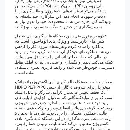
چه با پلی‌اتیلن با چگالی بالا (HDPE)، پلی‌اتیلن (PE)،
پلی‌پروپیلن (PP) یا پلی‌کربنات (PC) کار می‌کنید، این
دستگاه می‌تواند فرآیندهای اکستروژن و قالب‌گیری را با
دقت و سهولت انجام دهد. این سازگاری چند ماده‌ای به
تولیدکنندگان اجازه می‌دهد تا محصولات خود را بدون نیاز به
سرمایه‌گذاری در چندین دستگاه تخصصی متنوع کنند.
علاوه بر برتری فنی، این دستگاه قالب‌گیری بادی شامل
کنترل‌های کاربرپسند و ویژگی‌های اتوماسیون است که
عملکرد را ساده کرده و هزینه‌های نیروی کار را کاهش
می‌دهد. عملکردهای خودکار آن به حفظ کیفیت مداوم تولید
در حالی که خطر خطای انسانی را به حداقل می‌رساند،
کمک می‌کند. تعمیر و نگهداری و عیب‌یابی نیز به لطف نقاط
دسترسی خوش‌طراحی شده و رابط کاربری بصری دستگاه،
ساده است.
به طور خلاصه، دستگاه قالب‌گیری بادی اکستروژن اتوماتیک
موتوردار برای ظروف ۵ گالن از جنس HDPE/PE/PP/PC
یک قطعه تجهیزات بسیار کارآمد، سازگار و قابل اعتماد
است که برای تولیدکنندگانی که به دنبال افزایش قابلیت‌های
تولید خود هستند، عالی است. با اندازه جمع‌وجور، خروجی
پرسرعت، گزینه‌های ولتاژ انعطاف‌پذیر و حرکت قوی صفحه
قالب، عملکرد استثنایی را برای تولید ظروف با حجم بالا
ارائه می‌دهد. سرمایه‌گذاری در این دستگاه قالب‌گیری بادی
اکستروژن تضمین می‌کند که عملیات تولیدی شما رقابتی،
پربازده و قادر به پاسخگویی به نیازهای در حال تحول بازار