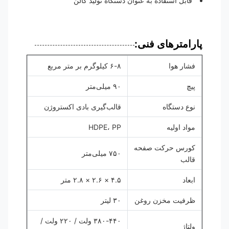
قابل استفاده به عنوان دستگاه تولید گالن
پارامترهای فنی:
فشار هوا
۶-۸ کیلوگرم بر متر مربع
پیچ
۹۰ میلی‌متر
نوع دستگاه
قالب‌گیری بادی اکستروژن
مواد اولیه
HDPE، PP
کورس حرکت صفحه
۷۵۰ میلی‌متر
قالب
ابعاد
۴.۵ × ۲.۶ × ۲.۸ متر
ظرفیت مخزن روغن
۳۰ لیتر
۳۸۰-۴۴۰ ولت / ۲۲۰ ولت /
ولتاژ