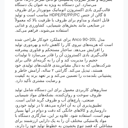
می‌سازد. این دستگاه به ویژه به عنوان یک دستگاه
قالب‌گیری بادی اکستروژن اتوماتیک موتوردار برای ظروف
۵ گالن از جنس HDPE/PE/PP/PC مناسب است و تولید
قابل اعتماد و مداوم برای ظروف با ظرفیت بالا که معمولاً
در صنایعی مانند بخش‌های شیمیایی، کشاورزی و غذایی
استفاده می‌شوند، فراهم می‌کند.
مدل Anco 90-20L برای عملکرد خودکار طراحی شده
است که هزینه‌های نیروی کار را کاهش داده و بهره‌وری تولید
را افزایش می‌دهد. ساختار مستحکم و فناوری پیشرفته
قالب‌گیری بادی اکستروژن آن را قادر می‌سازد تا تولیدات
حجیم را مدیریت کند و آن را به گزینه‌ای عالی برای
شرکت‌هایی که به دنبال مقیاس‌بندی قابلیت‌های تولیدی خود
هستند، تبدیل می‌کند. گارانتی ۲ ساله، آرامش خاطر و
پشتیبانی بلندمدت را تضمین می‌کند و بر تعهد برند به کیفیت
و رضایت مشتری تأکید دارد.
سناریوهای کاربردی معمول برای این دستگاه شامل تولید
ظروف سوخت و روان‌کننده، بشکه‌های مواد شیمیایی
صنعتی، پارچ‌های آب و ظروف گرید غذایی است.
تطبیق‌پذیری آن به آن اجازه می‌دهد تا در تولید خودرو،
داروسازی و کالاهای خانگی که دقت و دوام در آنها بسیار
مهم است، استفاده شود. علاوه بر این، سازگاری دستگاه با
مواد پلاستیکی مختلف آن را به یک دارایی ارزشمند برای
مشاغلی که قصد تنوع بخشیدن به خطوط تولید خود را دارند،