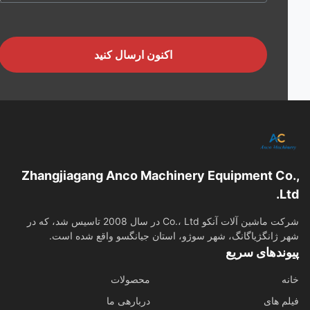
اکنون ارسال کنید
Zhangjiagang Anco Machinery Equipment Co
L
شرکت ماشین آلات آنکو Co.، Ltd در سال 2008 تاسیس شد، که در
 ژانگژیاگانگ، شهر سوژو، استان جیانگسو واقع شده است.
وندهای سریع
ه
محصولات
م های
دربارهی ما