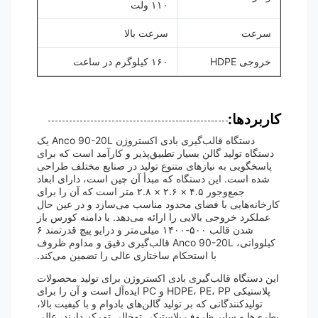
۱۱۰ ولت
سرعت
سرعت بالا
خروجی HDPE
۱۶۰ کیلوگرم در ساعت
کاربردها:
دستگاه قالب‌گیری بادی اکستروژن Anco 90-20L یک
دستگاه تولید گالن بسیار تطبیق‌پذیر و کارآمد است که برای
پاسخگویی به نیازهای متنوع تولید در صنایع مختلف طراحی
شده است. این دستگاه که مبدأ آن چین است، دارای ابعاد
جمع‌وجور ۴.۵ × ۲.۶ × ۲.۸ متر است که آن را برای
کارخانه‌هایی با فضای محدود مناسب می‌سازد و در عین حال
عملکرد خروجی بالایی را ارائه می‌دهد. با دامنه کورس باز
شدن قالب ۵۰۰-۱۴۰۰ میلی‌متر و درایو پیچ قدرتمند ۶
کیلوواتی، Anco 90-20L قالب‌گیری دقیق و مداوم ظروف
با استحکام ساختاری عالی را تضمین می‌کند.
این دستگاه قالب‌گیری بادی اکستروژن برای تولید محصولات
پلاستیکی HDPE، PE، PP و PC ایده‌آل است و آن را برای
تولیدکنندگانی که بر تولید گالن‌های بادوام و با کیفیت بالا،
بطری‌ها و سایر ظروف پلاستیکی توخالی تمرکز دارند، عالی