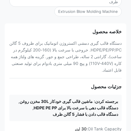
ظرف
Extrusion Blow Molding Machine
خلاصه محصول
دستگاه قالب گیری دمشی اکستروژن اتوماتیک برای ظروف 5 گالن
HDPE/PE/PP/PC. خروجی با سرعت بالا (160-200 کیلوگرم در
ساعت)، گارانتی 2 ساله، طراحی جمع و جور. گزینه های ولتاژ همه
کاره (110V-440V) و پیچ 90 میلی متری بادوام برای تولید صنعتی
قابل اعتماد.
جزئیات محصول
برجسته کردن:
ماشین قالب گیری خودکار 30L مخزن روغن
,
دستگاه قالب دهی با سرعت بالا برای HDPE PE PP
,
دستگاه قالب دادن با فشار 5 گالن ظرف
Oil Tank Capacity:
30 لیتر