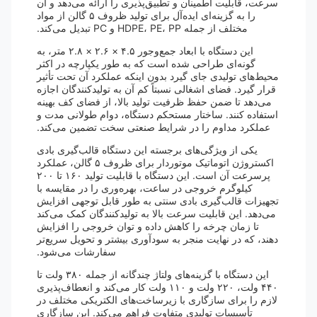
سرعت، قابلیت اطمینان و تطبیق‌پذیری را ارائه می‌دهد و آن
را به گزینه‌ای ایده‌آل برای تولید ظروف ۵ گالن از مواد
مختلف از جمله HDPE، PE، PP و PC تبدیل می‌کند.
این دستگاه با ابعاد جمع‌وجور ۴.۵ × ۲.۶ × ۲.۸ متر، به
گونه‌ای طراحی شده است که به طور یکپارچه در اکثر
محیط‌های تولیدی جای گیرد بدون اینکه عملکرد آن تحت تأثیر
قرار گیرد. فضای اشغالی نسبتاً کم آن به تولیدکنندگان اجازه
می‌دهد تا ضمن حفظ ظرفیت تولید بالا، از فضای کف بهینه
استفاده کنند. ساختار مستحکم دستگاه، دوام طولانی مدت و
عملکرد مداوم را در شرایط صنعتی سخت تضمین می‌کند.
یکی از ویژگی‌های برجسته این دستگاه قالب‌گیری بادی
اکستروژن اتوماتیک موتوردار برای ظروف ۵ گالن، عملکرد
پرسرعت آن است. این دستگاه با قابلیت تولید ۱۶۰ تا ۲۰۰
کیلوگرم خروجی در ساعت، بهره‌وری را در مقایسه با
تجهیزات قالب‌گیری بادی سنتی به طور قابل توجهی افزایش
می‌دهد. این قابلیت سرعت بالا به تولیدکنندگان کمک می‌کند
تا زمان چرخه را کاهش داده و توان خروجی را افزایش
دهند، که در نهایت منجر به سودآوری بیشتر و تحویل سریع‌تر
سفارشات می‌شود.
این دستگاه با گزینه‌های ولتاژ چندگانه از جمله ۳۸۰ ولت تا
۴۴۰ ولت، ۲۲۰ ولت و ۱۱۰ ولت کار می‌کند و انعطاف‌پذیری
لازم را برای سازگاری با زیرساخت‌های الکتریکی مختلف در
تأسیسات تولیدی متفاوت فراهم می‌کند. این سازگاری