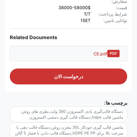
سفارش:
قیمت:
38000-58000$
شرایط پرداخت:
T/T
توانایی تامین:
1SET
Related Documents
CE.pdf
PDF
درخواست الان
برچسب ها:
دستگاه قالب‌گیری بادی اکستروژن 380 ولت,بطری های روغن
ماشین قالب hdpe,دستگاه قالب گیری دمشی اکستروژن
ماشین قالب گیری خودکار 30L مخزن روغن,دستگاه قالب دهی با
سرعت بالا برای HDPE PE PP,دستگاه قالب دادن با فشار 5 گالن