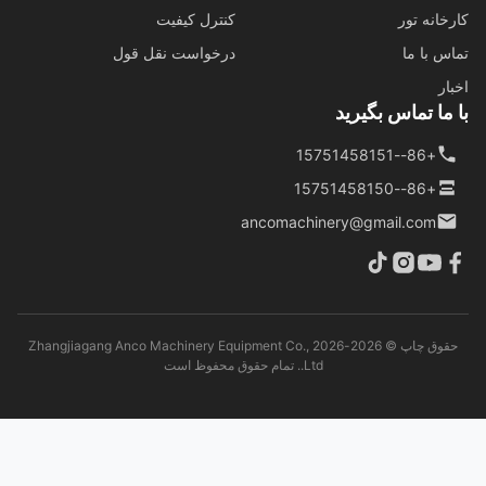
خانه تور
کنترل کیفیت
س با ما
درخواست نقل قول
ار
ما تماس بگیرید
+86--15751458151
+86--15751458150
ancomachinery@gmail.com
حقوق چاپ © 2026-2026 Zhangjiagang Anco Machinery Equipment Co.,
Ltd.. تمام حقوق محفوظ است