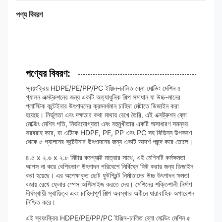
পণ্য বিবরণ
পণ্যের বিবরণ:
স্বয়ংক্রিয় HDPE/PE/PP/PC ইঞ্জিন-চালিত ব্লো মোল্ডিং মেশিন ৫
গ্যালন এক্সট্রুশনের জন্য একটি অত্যাধুনিক শিল্প সমাধান যা উচ্চ-মানের
প্লাস্টিক কন্টেইনার উৎপাদনের ক্রমবর্ধমান চাহিদা মেটাতে ডিজাইন করা
হয়েছে। নির্ভুলতা এবং দক্ষতার কথা মাথায় রেখে তৈরি, এই এক্সট্রুশন ব্লো
মোল্ডিং মেশিন গতি, নির্ভরযোগ্যতা এবং বহুমুখীতার একটি অসাধারণ সমন্বয়
সরবরাহ করে, যা এটিকে HDPE, PE, PP এবং PC সহ বিভিন্ন উপকরণ
থেকে ৫ গ্যালনের কন্টেইনার উৎপাদনের জন্য একটি আদর্শ পছন্দ করে তোলে।
৪.৫ x ২.৬ x ২.৮ মিটার কমপ্যাক্ট মাত্রার সাথে, এই মেশিনটি কর্মক্ষমতা
আপস না করে বেশিরভাগ উৎপাদন পরিবেশে নির্বিঘ্নে ফিট করার জন্য ডিজাইন
করা হয়েছে। এর অপেক্ষাকৃত ছোট ফুটপ্রিন্ট নির্মাতাদের উচ্চ উৎপাদন ক্ষমতা
বজায় রেখে ফ্লোর স্পেস অপ্টিমাইজ করতে দেয়। মেশিনের শক্তিশালী নির্মাণ
দীর্ঘস্থায়ী স্থায়িত্ব এবং চাহিদাপূর্ণ শিল্প অবস্থার অধীনে ধারাবাহিক অপারেশন
নিশ্চিত করে।
এই স্বয়ংক্রিয় HDPE/PE/PP/PC ইঞ্জিন-চালিত ব্লো মোল্ডিং মেশিন ৫