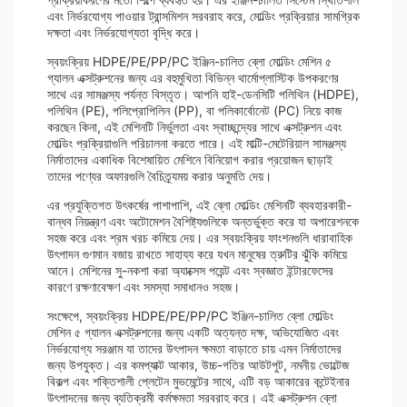
এবং নির্ভরযোগ্য পাওয়ার ট্রান্সমিশন সরবরাহ করে, মোল্ডিং প্রক্রিয়ার সামগ্রিক
দক্ষতা এবং নির্ভরযোগ্যতা বৃদ্ধি করে।
স্বয়ংক্রিয় HDPE/PE/PP/PC ইঞ্জিন-চালিত ব্লো মোল্ডিং মেশিন ৫
গ্যালন এক্সট্রুশনের জন্য এর বহুমুখিতা বিভিন্ন থার্মোপ্লাস্টিক উপকরণের
সাথে এর সামঞ্জস্য পর্যন্ত বিস্তৃত। আপনি হাই-ডেনসিটি পলিথিন (HDPE),
পলিথিন (PE), পলিপ্রোপিলিন (PP), বা পলিকার্বোনেট (PC) নিয়ে কাজ
করছেন কিনা, এই মেশিনটি নির্ভুলতা এবং স্বাচ্ছন্দ্যের সাথে এক্সট্রুশন এবং
মোল্ডিং প্রক্রিয়াগুলি পরিচালনা করতে পারে। এই মাল্টি-মেটেরিয়াল সামঞ্জস্য
নির্মাতাদের একাধিক বিশেষায়িত মেশিনে বিনিয়োগ করার প্রয়োজন ছাড়াই
তাদের পণ্যের অফারগুলি বৈচিত্র্যময় করার অনুমতি দেয়।
এর প্রযুক্তিগত উৎকর্ষের পাশাপাশি, এই ব্লো মোল্ডিং মেশিনটি ব্যবহারকারী-
বান্ধব নিয়ন্ত্রণ এবং অটোমেশন বৈশিষ্ট্যগুলিকে অন্তর্ভুক্ত করে যা অপারেশনকে
সহজ করে এবং শ্রম খরচ কমিয়ে দেয়। এর স্বয়ংক্রিয় ফাংশনগুলি ধারাবাহিক
উৎপাদন গুণমান বজায় রাখতে সাহায্য করে যখন মানুষের ত্রুটির ঝুঁকি কমিয়ে
আনে। মেশিনের সু-নকশা করা অ্যাক্সেস পয়েন্ট এবং স্বজ্ঞাত ইন্টারফেসের
কারণে রক্ষণাবেক্ষণ এবং সমস্যা সমাধানও সহজ।
সংক্ষেপে, স্বয়ংক্রিয় HDPE/PE/PP/PC ইঞ্জিন-চালিত ব্লো মোল্ডিং
মেশিন ৫ গ্যালন এক্সট্রুশনের জন্য একটি অত্যন্ত দক্ষ, অভিযোজিত এবং
নির্ভরযোগ্য সরঞ্জাম যা তাদের উৎপাদন ক্ষমতা বাড়াতে চায় এমন নির্মাতাদের
জন্য উপযুক্ত। এর কমপ্যাক্ট আকার, উচ্চ-গতির আউটপুট, নমনীয় ভোল্টেজ
বিকল্প এবং শক্তিশালী প্লেটেন মুভমেন্টের সাথে, এটি বড় আকারের কন্টেইনার
উৎপাদনের জন্য ব্যতিক্রমী কর্মক্ষমতা সরবরাহ করে। এই এক্সট্রুশন ব্লো