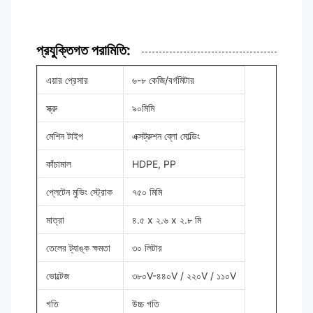
প্রযুক্তিগত পরামিতি:
এয়ার প্রেসার
৬-৮ কেজি/বর্গমিটার
স্ক্রু
৯০মিমি
মেশিন টাইপ
এক্সট্রুশন ব্লো মোল্ডিং
কাঁচামাল
HDPE, PP
প্লেটেন মুভিং স্ট্রোক
৭৫০ মিমি
মাত্রা
৪.৫ x ২.৬ x ২.৮ মি
তেলের ট্যাঙ্ক ক্ষমতা
৩০ লিটার
ভোল্টেজ
৩৮০V-৪৪০V / ২২০V / ১১০V
গতি
উচ্চ গতি