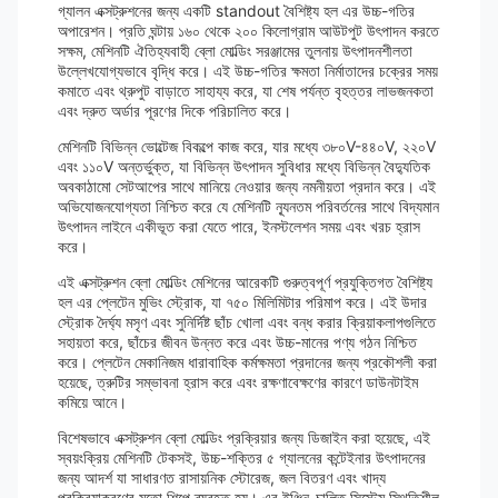
গ্যালন এক্সট্রুশনের জন্য একটি standout বৈশিষ্ট্য হল এর উচ্চ-গতির
অপারেশন। প্রতি ঘন্টায় ১৬০ থেকে ২০০ কিলোগ্রাম আউটপুট উৎপাদন করতে
সক্ষম, মেশিনটি ঐতিহ্যবাহী ব্লো মোল্ডিং সরঞ্জামের তুলনায় উৎপাদনশীলতা
উল্লেখযোগ্যভাবে বৃদ্ধি করে। এই উচ্চ-গতির ক্ষমতা নির্মাতাদের চক্রের সময়
কমাতে এবং থ্রুপুট বাড়াতে সাহায্য করে, যা শেষ পর্যন্ত বৃহত্তর লাভজনকতা
এবং দ্রুত অর্ডার পূরণের দিকে পরিচালিত করে।
মেশিনটি বিভিন্ন ভোল্টেজ বিকল্পে কাজ করে, যার মধ্যে ৩৮০V-৪৪০V, ২২০V
এবং ১১০V অন্তর্ভুক্ত, যা বিভিন্ন উৎপাদন সুবিধার মধ্যে বিভিন্ন বৈদ্যুতিক
অবকাঠামো সেটআপের সাথে মানিয়ে নেওয়ার জন্য নমনীয়তা প্রদান করে। এই
অভিযোজনযোগ্যতা নিশ্চিত করে যে মেশিনটি ন্যূনতম পরিবর্তনের সাথে বিদ্যমান
উৎপাদন লাইনে একীভূত করা যেতে পারে, ইনস্টলেশন সময় এবং খরচ হ্রাস
করে।
এই এক্সট্রুশন ব্লো মোল্ডিং মেশিনের আরেকটি গুরুত্বপূর্ণ প্রযুক্তিগত বৈশিষ্ট্য
হল এর প্লেটেন মুভিং স্ট্রোক, যা ৭৫০ মিলিমিটার পরিমাপ করে। এই উদার
স্ট্রোক দৈর্ঘ্য মসৃণ এবং সুনির্দিষ্ট ছাঁচ খোলা এবং বন্ধ করার ক্রিয়াকলাপগুলিতে
সহায়তা করে, ছাঁচের জীবন উন্নত করে এবং উচ্চ-মানের পণ্য গঠন নিশ্চিত
করে। প্লেটেন মেকানিজম ধারাবাহিক কর্মক্ষমতা প্রদানের জন্য প্রকৌশলী করা
হয়েছে, ত্রুটির সম্ভাবনা হ্রাস করে এবং রক্ষণাবেক্ষণের কারণে ডাউনটাইম
কমিয়ে আনে।
বিশেষভাবে এক্সট্রুশন ব্লো মোল্ডিং প্রক্রিয়ার জন্য ডিজাইন করা হয়েছে, এই
স্বয়ংক্রিয় মেশিনটি টেকসই, উচ্চ-শক্তির ৫ গ্যালনের কন্টেইনার উৎপাদনের
জন্য আদর্শ যা সাধারণত রাসায়নিক স্টোরেজ, জল বিতরণ এবং খাদ্য
প্রক্রিয়াকরণের মতো শিল্পে ব্যবহৃত হয়। এর ইঞ্জিন-চালিত সিস্টেম স্থিতিশীল