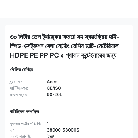
৩০ লিটার তেল ট্যাঙ্কের ক্ষমতা সহ স্বয়ংক্রিয় হাই-
স্পিড এক্সট্রুশন ব্লো মোল্ডিং মেশিন মাল্টি-মেটেরিয়াল
HDPE PE PP PC ৫ গ্যালন কন্টেইনারের জন্য
মৌলিক বৈশিষ্ট্য
ব্র্যান্ড নাম:
Anco
সার্টিফিকেশন:
CE/ISO
মডেল নম্বর:
90-20L
বাণিজ্যিক সম্পত্তি
ন্যূনতম অর্ডার পরিমাণ:
1
দাম:
38000-58000$
পেমেন্ট শর্তাবলী:
টি/টি