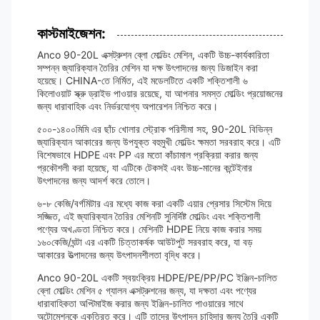
কাস্টমাইজেশন:
Anco 90-20L এক্সট্রুশন ব্লো মোল্ডিং মেশিন, একটি উচ্চ-কার্যকারিতা
সম্পন্ন জ্যারিক্যান তৈরির মেশিন যা দক্ষ উৎপাদনের জন্য ডিজাইন করা
হয়েছে। CHINA-তে নির্মিত, এই মডেলটিতে একটি শক্তিশালী ৬
কিলোওয়াট স্ক্রু ড্রাইভ পাওয়ার রয়েছে, যা আপনার সমস্ত মোল্ডিং প্রয়োজনের
জন্য ধারাবাহিক এবং নির্ভরযোগ্য অপারেশন নিশ্চিত করে।
৫০০-১৪০০মিমি এর ছাঁচ খোলার স্ট্রোক পরিসীমা সহ, 90-20L বিভিন্ন
জ্যারিক্যান আকারের জন্য উপযুক্ত বহুমুখী মোল্ডিং ক্ষমতা সরবরাহ করে। এটি
বিশেষভাবে HDPE এবং PP এর মতো কাঁচামাল প্রক্রিয়া করার জন্য
প্রকৌশলী করা হয়েছে, যা এটিকে টেকসই এবং উচ্চ-মানের কন্টেইনার
উৎপাদনের জন্য আদর্শ করে তোলে।
৬-৮ কেজি/বর্গমিটার এর মধ্যে কাজ করা একটি এয়ার প্রেসার সিস্টেম দিয়ে
সজ্জিত, এই জ্যারিক্যান তৈরির মেশিনটি সুনির্দিষ্ট মোল্ডিং এবং শক্তিশালী
পণ্যের অখণ্ডতা নিশ্চিত করে। মেশিনটি HDPE নিয়ে কাজ করার সময়
১৬০কেজি/ঘন্টা এর একটি চিত্তাকর্ষক আউটপুট সরবরাহ করে, যা বড়
আকারের উত্পাদনের জন্য উৎপাদনশীলতা বৃদ্ধি করে।
Anco 90-20L একটি স্বয়ংক্রিয় HDPE/PE/PP/PC ইঞ্জিন-চালিত
ব্লো মোল্ডিং মেশিন ৫ গ্যালন এক্সট্রুশনের জন্য, যা দক্ষতা এবং পণ্যের
ধারাবাহিকতা অপ্টিমাইজ করার জন্য ইঞ্জিন-চালিত পাওয়ারের সাথে
অটোমেশনকে একত্রিত করে। এটি তাদের উৎপাদন চাহিদার জন্য তৈরি একটি