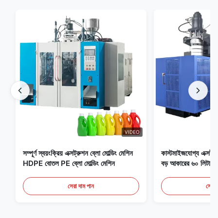
VIDEO
সম্পূর্ণ স্বয়ংক্রিয় এক্সট্রুশন ব্লো মোল্ডিং মেশিন
কাস্টমাইজযোগ্য এক্সট্রু
HDPE বোতল PE ব্লো মোল্ডিং মেশিন
বড় আকারের ৬০ লিটার স্ব
সরঞ্জাম
সেরা দাম পান
সেরা 