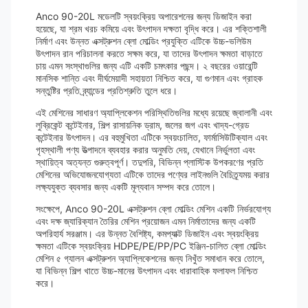
Anco 90-20L মডেলটি স্বয়ংক্রিয় অপারেশনের জন্য ডিজাইন করা
হয়েছে, যা শ্রম খরচ কমিয়ে এবং উৎপাদন দক্ষতা বৃদ্ধি করে। এর শক্তিশালী
নির্মাণ এবং উন্নত এক্সট্রুশন ব্লো মোল্ডিং প্রযুক্তি এটিকে উচ্চ-ভলিউম
উৎপাদন রান পরিচালনা করতে সক্ষম করে, যা তাদের উৎপাদন ক্ষমতা বাড়াতে
চায় এমন সংস্থাগুলির জন্য এটি একটি চমৎকার পছন্দ। ২ বছরের ওয়ারেন্টি
মানসিক শান্তি এবং দীর্ঘমেয়াদী সহায়তা নিশ্চিত করে, যা গুণমান এবং গ্রাহক
সন্তুষ্টির প্রতি ব্র্যান্ডের প্রতিশ্রুতি তুলে ধরে।
এই মেশিনের সাধারণ অ্যাপ্লিকেশন পরিস্থিতিগুলির মধ্যে রয়েছে জ্বালানী এবং
লুব্রিকেন্ট কন্টেইনার, শিল্প রাসায়নিক ড্রাম, জলের জগ এবং খাদ্য-গ্রেড
কন্টেইনার উৎপাদন। এর বহুমুখিতা এটিকে স্বয়ংচালিত, ফার্মাসিউটিক্যাল এবং
গৃহস্থালী পণ্য উত্পাদনে ব্যবহার করার অনুমতি দেয়, যেখানে নির্ভুলতা এবং
স্থায়িত্ব অত্যন্ত গুরুত্বপূর্ণ। তদুপরি, বিভিন্ন প্লাস্টিক উপকরণের প্রতি
মেশিনের অভিযোজনযোগ্যতা এটিকে তাদের পণ্যের লাইনগুলি বৈচিত্র্যময় করার
লক্ষ্যযুক্ত ব্যবসার জন্য একটি মূল্যবান সম্পদ করে তোলে।
সংক্ষেপে, Anco 90-20L এক্সট্রুশন ব্লো মোল্ডিং মেশিন একটি নির্ভরযোগ্য
এবং দক্ষ জ্যারিক্যান তৈরির মেশিন প্রয়োজন এমন নির্মাতাদের জন্য একটি
অপরিহার্য সরঞ্জাম। এর উন্নত বৈশিষ্ট্য, কমপ্যাক্ট ডিজাইন এবং স্বয়ংক্রিয়
ক্ষমতা এটিকে স্বয়ংক্রিয় HDPE/PE/PP/PC ইঞ্জিন-চালিত ব্লো মোল্ডিং
মেশিন ৫ গ্যালন এক্সট্রুশন অ্যাপ্লিকেশনের জন্য নিখুঁত সমাধান করে তোলে,
যা বিভিন্ন শিল্প খাতে উচ্চ-মানের উৎপাদন এবং ধারাবাহিক ফলাফল নিশ্চিত
করে।