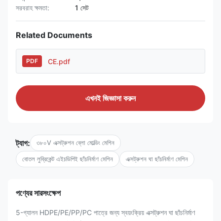
সরবরাহ ক্ষমতা:
1 সেট
Related Documents
CE.pdf
PDF
এখনই জিজ্ঞাসা করুন
ট্যাগ:
৩৮০V এক্সট্রুশন ব্লো মোল্ডিং মেশিন
বোতল লুব্রিকেন্ট এইচডিপিই ছাঁচনির্মাণ মেশিন
এক্সট্রুশন ঘা ছাঁচনির্মাণ মেশিন
পণ্যের সারসংক্ষেপ
5-গ্যালন HDPE/PE/PP/PC পাত্রে জন্য স্বয়ংক্রিয় এক্সট্রুশন ঘা ছাঁচনির্মাণ