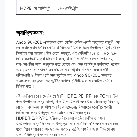
HDPE এর আউটপুট
১৬০ কেজি/ঘন্টা
অ্যাপ্লিকেশন:
Anco 90-20L এক্সট্রুশন ব্লো মোল্ডিং মেশিন একটি অত্যন্ত বহুমুখী এবং
দক্ষ জ্যারিক্যান তৈরির মেশিন যা বিভিন্ন শিল্পে বিভিন্ন উৎপাদন চাহিদা মেটাতে
ডিজাইন করা হয়েছে। চীন থেকে উদ্ভূত, এই মেশিনটি ৪.৫ x ২.৬ x ২.৮
মিটার কমপ্যাক্ট মাত্রা নিয়ে গর্ব করে, যা এটিকে সীমিত ফ্লোর স্পেস সহ
কারখানাগুলির জন্য উপযুক্ত করে তোলে এবং উচ্চ আউটপুট কর্মক্ষমতা প্রদান
করে। ৫০০-১৪০০মিমি এর ছাঁচ খোলার স্ট্রোক পরিসীমা এবং একটি
শক্তিশালী ৬ কিলোওয়াট স্ক্রু ড্রাইভ সহ, Anco 90-20L চমৎকার
কাঠামোগত অখণ্ডতা সহ কন্টেইনারগুলির সুনির্দিষ্ট এবং ধারাবাহিক মোল্ডিং
নিশ্চিত করে।
এই এক্সট্রুশন ব্লো মোল্ডিং মেশিনটি HDPE, PE, PP এবং PC প্লাস্টিক
পণ্য উৎপাদনের জন্য আদর্শ, যা এটিকে টেকসই এবং উচ্চ-মানের জ্যারিক্যান,
বোতল এবং অন্যান্য ফাঁপা প্লাস্টিক কন্টেইনার উৎপাদনে মনোনিবেশকারী
নির্মাতাদের জন্য উপযুক্ত করে তোলে। এটি স্বয়ংক্রিয়
HDPE/PE/PP/PC ইঞ্জিন-চালিত ব্লো মোল্ডিং মেশিন ৫ গ্যালন
এক্সট্রুশনের জন্য বিশেষভাবে উপযুক্ত, যা রাসায়নিক, কৃষি এবং খাদ্য খাতের
মতো শিল্পে সাধারণত ব্যবহৃত বড় ক্ষমতার কন্টেইনারগুলির জন্য নির্ভরযোগ্য
এবং অবিচ্ছিন্ন উৎপাদন সরবরাহ করে।