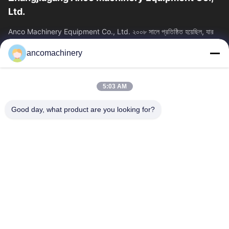
Ltd.
Anco Machinery Equipment Co., Ltd. ২০০৮ সালে প্রতিষ্ঠিত হয়েছিল, যার
সদর দপ্তর চীনের জিয়াংসু প্রদেশের সুঝো সিটির ঝাংজিয়াগাং শহরে অবস্থিত। এটি...
ancomachinery
গুরুত্বপূর্ণ সংযোগ
বাড়ি
পণ্য
5:03 AM
ভিডিও
আমাদের সম্পর্কে
কারখানা ভ্রমণ
মান নিয়ন্ত্রণ
Good day, what product are you looking for?
আমাদের সাথে যোগাযোগ করুন
উদ্ধৃতির জন্য আবেদন
খবর
আমাদের সাথে যোগাযোগ করুন
+86--15751458151
+86--15751458150
ancomachinery@gmail.com