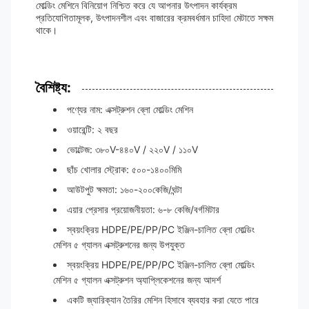
মোল্ডিং মেশিনে বিনিয়োগ নিশ্চিত করে যে আপনার উৎপাদন কার্যক্রম
প্রতিযোগিতামূলক, উৎপাদনশীল এবং বাজারের ক্রমবর্ধমান চাহিদা মেটাতে সক্ষম
থাকে।
বৈশিষ্ট্য:
পণ্যের নাম: এক্সট্রুশন ব্লো মোল্ডিং মেশিন
ওয়ারেন্টি: ২ বছর
ভোল্টেজ: ৩৮০V-৪৪০V / ২২০V / ১১০V
ছাঁচ খোলার স্ট্রোক: ৫০০-১৪০০মিমি
আউটপুট ক্ষমতা: ১৬০-২০০কেজি/ঘন্টা
এয়ার প্রেসার প্রয়োজনীয়তা: ৬-৮ কেজি/বর্গমিটার
স্বয়ংক্রিয় HDPE/PE/PP/PC ইঞ্জিন-চালিত ব্লো মোল্ডিং
মেশিন ৫ গ্যালন এক্সট্রুশনের জন্য উপযুক্ত
স্বয়ংক্রিয় HDPE/PE/PP/PC ইঞ্জিন-চালিত ব্লো মোল্ডিং
মেশিন ৫ গ্যালন এক্সট্রুশন অ্যাপ্লিকেশনের জন্য আদর্শ
একটি জ্যারিক্যান তৈরির মেশিন হিসাবে ব্যবহার করা যেতে পারে