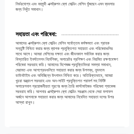
নির্ভরযোগ্য এবং বহুমুখী এক্সট্রুশন ব্লো মোল্ডিং মেশিন খুঁজছেন এমন ব্যবসার
জন্য নিখুঁত সমাধান।
সহায়তা এবং পরিষেবা:
আমাদের এক্সট্রুশন ব্লো মোল্ডিং মেশিন সর্বোত্তম কর্মক্ষমতা এবং গ্রাহক
সন্তুষ্টি নিশ্চিত করার জন্য ব্যাপক প্রযুক্তিগত সহায়তা এবং পরিষেবাগুলির
সাথে আসে। আমরা মেশিনের দক্ষতা এবং জীবনকাল সর্বাধিক করার জন্য
বিস্তারিত ইনস্টলেশন নির্দেশিকা, অপারেটর প্রশিক্ষণ এবং নিয়মিত রক্ষণাবেক্ষণ
পরিষেবা সরবরাহ করি। আমাদের বিশেষজ্ঞ প্রযুক্তিবিদরা সমস্যা সমাধান,
মেরামত এবং আপগ্রেডগুলিতে সহায়তা করার জন্য উপলব্ধ, ন্যূনতম
ডাউনটাইম এবং অবিচ্ছিন্ন উৎপাদন নিশ্চিত করে। অতিরিক্তভাবে, আমরা
খুচরা যন্ত্রাংশ সরবরাহ এবং অন-সাইট প্রযুক্তিগত পরামর্শ সহ নির্দিষ্ট
অপারেশনাল প্রয়োজনীয়তা পূরণের জন্য তৈরি কাস্টমাইজড পরিষেবা প্যাকেজ
সরবরাহ করি। আপনার এক্সট্রুশন ব্লো মোল্ডিং সরঞ্জাম থেকে সেরা ফলাফল
অর্জনে আপনাকে সহায়তা করার জন্য আমাদের নিবেদিত সহায়তা দলের উপর
আস্থা রাখুন।