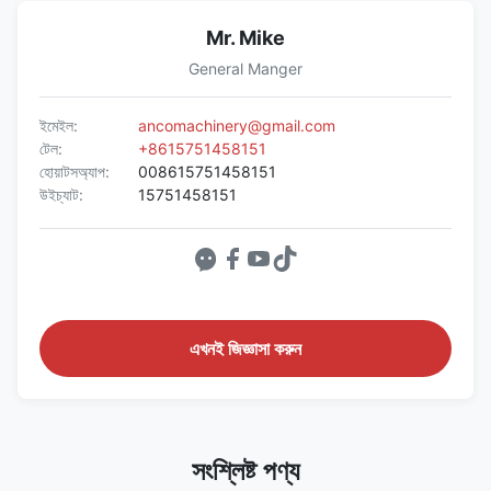
Mr. Mike
General Manger
ইমেইল:
ancomachinery@gmail.com
টেল:
+8615751458151
হোয়াটসঅ্যাপ:
008615751458151
উইচ্যাট:
15751458151
এখনই জিজ্ঞাসা করুন
সংশ্লিষ্ট পণ্য