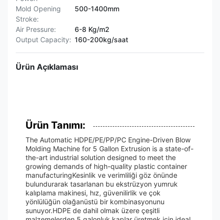
Mold Opening
500-1400mm
Stroke:
Air Pressure:
6-8 Kg/m2
Output Capacity:
160-200kg/saat
Ürün Açıklaması
Ürün Tanımı:
The Automatic HDPE/PE/PP/PC Engine-Driven Blow
Molding Machine for 5 Gallon Extrusion is a state-of-
the-art industrial solution designed to meet the
growing demands of high-quality plastic container
manufacturingKesinlik ve verimliliği göz önünde
bulundurarak tasarlanan bu ekstrüzyon yumruk
kalıplama makinesi, hız, güvenilirlik ve çok
yönlülüğün olağanüstü bir kombinasyonunu
sunuyor.HDPE de dahil olmak üzere çeşitli
malzemelerden 5 galonluk kaplar üretmek için ideal