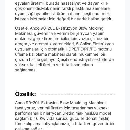
eşyaları üretimi, burada hassasiyet ve dayanıklılık
çok önemlidir.Makinenin farklı plastik malzemelere
uyum sağlayabilmesi, ürün hatlarını çeşitlendirmek
isteyen işletmeler için değerli bir varlık haline getirir..
Özetle, Anco 90-20L Ekstrüzyon Blow Molding
Makinesi, güvenilir ve verimli bir jerrycan yapım
makinesi gerektiren üreticiler için vazgeçilmez bir
araçtır.,ve otomatik yetenekleri, 5 Gallon Ekstrüzyon
uygulamaları için otomatik HDPE/PE/PP/PC motorlu
üfleme kalıplama makinesi olarak mükemmel bir
çözüm haline getiriyor.Çeşitli endüstriyel sektörlerde
yüksek kaliteli üretim ve tutarlı sonuçların
sağlanması.
Özellik:
Anco 90-20L Extrusion Blow Moulding Machine'ı
tanıtıyoruz, verimli üretim için tasarlanmış yüksek
performanslı bir jerrycan üretim makinesi.Bu model
sağlam bir 6 Kw vida sürücü gücü ile donatılmıştır,
tüm kalıplama ihtiyaçlarınız için tutarlı ve güvenilir bir
çalışma sağlar.