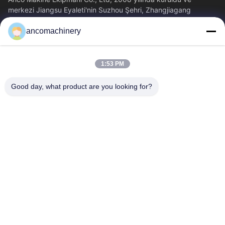
merkezi Jiangsu Eyaleti'nin Suzhou Şehri, Zhangjiagang
Şehri'nde yer almaktadır.
ancomachinery
Hızlı Bağlantılar
Ana Sayfa
Ürünler
1:53 PM
VİDEOLAR
Hakkımızda
Fabrika Turu
Kalite Kontrol
Good day, what product are you looking for?
Bize Ulaşın
Teklif Isteği
Haberler
Bize Ulaşın
+86--15751458151
+86--15751458150
ancomachinery@gmail.com