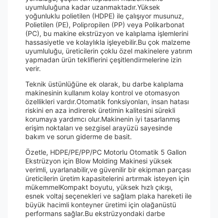
uyumluluğuna kadar uzanmaktadır.Yüksek
yoğunluklu polietilen (HDPE) ile çalışıyor musunuz,
Polietilen (PE), Polipropilen (PP) veya Polikarbonat
(PC), bu makine ekstrüzyon ve kalıplama işlemlerini
hassasiyetle ve kolaylıkla işleyebilir.Bu çok malzeme
uyumluluğu, üreticilerin çoklu özel makinelere yatırım
yapmadan ürün tekliflerini çeşitlendirmelerine izin
verir.
Teknik üstünlüğüne ek olarak, bu darbe kalıplama
makinesinin kullanım kolay kontrol ve otomasyon
özellikleri vardır.Otomatik fonksiyonları, insan hatası
riskini en aza indirerek üretimin kalitesini sürekli
korumaya yardımcı olur.Makinenin iyi tasarlanmış
erişim noktaları ve sezgisel arayüzü sayesinde
bakım ve sorun giderme de basit.
Özetle, HDPE/PE/PP/PC Motorlu Otomatik 5 Gallon
Ekstrüzyon için Blow Molding Makinesi yüksek
verimli, uyarlanabilir,ve güvenilir bir ekipman parçası
üreticilerin üretim kapasitelerini artırmak isteyen için
mükemmelKompakt boyutu, yüksek hızlı çıkışı,
esnek voltaj seçenekleri ve sağlam plaka hareketi ile
büyük hacimli konteyner üretimi için olağanüstü
performans sağlar.Bu ekstrüzyondaki darbe