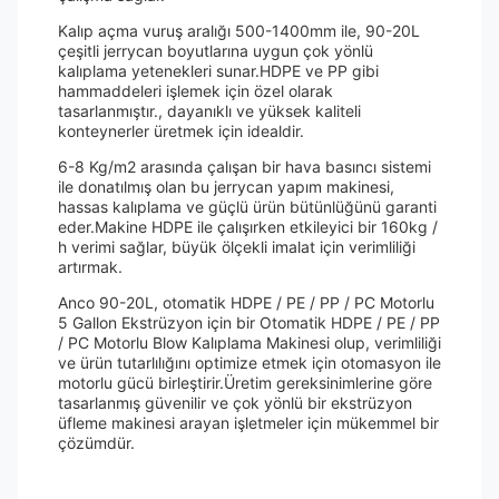
Kalıp açma vuruş aralığı 500-1400mm ile, 90-20L
çeşitli jerrycan boyutlarına uygun çok yönlü
kalıplama yetenekleri sunar.HDPE ve PP gibi
hammaddeleri işlemek için özel olarak
tasarlanmıştır., dayanıklı ve yüksek kaliteli
konteynerler üretmek için idealdir.
6-8 Kg/m2 arasında çalışan bir hava basıncı sistemi
ile donatılmış olan bu jerrycan yapım makinesi,
hassas kalıplama ve güçlü ürün bütünlüğünü garanti
eder.Makine HDPE ile çalışırken etkileyici bir 160kg /
h verimi sağlar, büyük ölçekli imalat için verimliliği
artırmak.
Anco 90-20L, otomatik HDPE / PE / PP / PC Motorlu
5 Gallon Ekstrüzyon için bir Otomatik HDPE / PE / PP
/ PC Motorlu Blow Kalıplama Makinesi olup, verimliliği
ve ürün tutarlılığını optimize etmek için otomasyon ile
motorlu gücü birleştirir.Üretim gereksinimlerine göre
tasarlanmış güvenilir ve çok yönlü bir ekstrüzyon
üfleme makinesi arayan işletmeler için mükemmel bir
çözümdür.