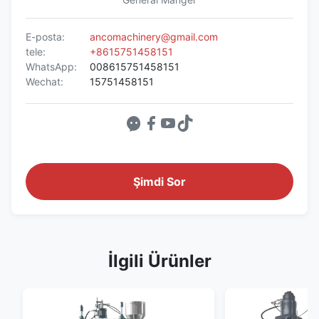
E-posta:
ancomachinery@gmail.com
tele:
+8615751458151
WhatsApp:
008615751458151
Wechat:
15751458151
Şimdi Sor
İlgili Ürünler