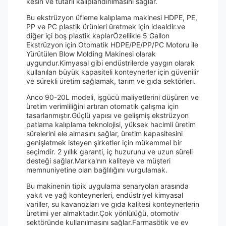
kesin ve tutarlı kalıplandırılmasını sağlar.
Bu ekstrüzyon üfleme kalıplama makinesi HDPE, PE,
PP ve PC plastik ürünleri üretmek için idealdir.ve
diğer içi boş plastik kaplarÖzellikle 5 Gallon
Ekstrüzyon için Otomatik HDPE/PE/PP/PC Motoru ile
Yürütülen Blow Molding Makinesi olarak
uygundur.Kimyasal gibi endüstrilerde yaygın olarak
kullanılan büyük kapasiteli konteynerler için güvenilir
ve sürekli üretim sağlamak, tarım ve gıda sektörleri.
Anco 90-20L modeli, işgücü maliyetlerini düşüren ve
üretim verimliliğini artıran otomatik çalışma için
tasarlanmıştır.Güçlü yapısı ve gelişmiş ekstrüzyon
patlama kalıplama teknolojisi, yüksek hacimli üretim
sürelerini ele almasını sağlar, üretim kapasitesini
genişletmek isteyen şirketler için mükemmel bir
seçimdir. 2 yıllık garanti, iç huzurunu ve uzun süreli
desteği sağlar.Marka'nın kaliteye ve müşteri
memnuniyetine olan bağlılığını vurgulamak.
Bu makinenin tipik uygulama senaryoları arasında
yakıt ve yağ konteynerleri, endüstriyel kimyasal
variller, su kavanozları ve gıda kalitesi konteynerlerin
üretimi yer almaktadır.Çok yönlülüğü, otomotiv
sektöründe kullanılmasını sağlar.Farmasötik ve ev