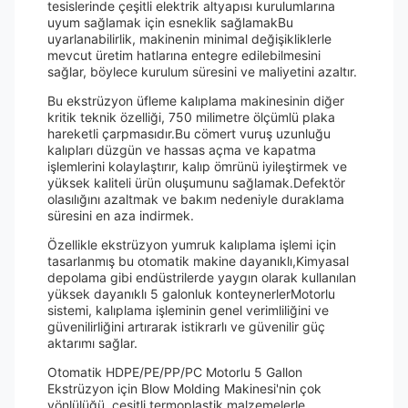
tesislerinde çeşitli elektrik altyapısı kurulumlarına
uyum sağlamak için esneklik sağlamakBu
uyarlanabilirlik, makinenin minimal değişikliklerle
mevcut üretim hatlarına entegre edilebilmesini
sağlar, böylece kurulum süresini ve maliyetini azaltır.
Bu ekstrüzyon üfleme kalıplama makinesinin diğer
kritik teknik özelliği, 750 milimetre ölçümlü plaka
hareketli çarpmasıdır.Bu cömert vuruş uzunluğu
kalıpları düzgün ve hassas açma ve kapatma
işlemlerini kolaylaştırır, kalıp ömrünü iyileştirmek ve
yüksek kaliteli ürün oluşumunu sağlamak.Defektör
olasılığını azaltmak ve bakım nedeniyle duraklama
süresini en aza indirmek.
Özellikle ekstrüzyon yumruk kalıplama işlemi için
tasarlanmış bu otomatik makine dayanıklı,Kimyasal
depolama gibi endüstrilerde yaygın olarak kullanılan
yüksek dayanıklı 5 galonluk konteynerlerMotorlu
sistemi, kalıplama işleminin genel verimliliğini ve
güvenilirliğini artırarak istikrarlı ve güvenilir güç
aktarımı sağlar.
Otomatik HDPE/PE/PP/PC Motorlu 5 Gallon
Ekstrüzyon için Blow Molding Makinesi'nin çok
yönlülüğü, çeşitli termoplastik malzemelerle