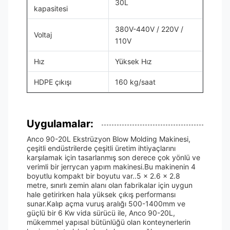
30L
kapasitesi
380V-440V / 220V /
Voltaj
110V
Hız
Yüksek Hız
HDPE çıkışı
160 kg/saat
Uygulamalar:
Anco 90-20L Ekstrüzyon Blow Molding Makinesi,
çeşitli endüstrilerde çeşitli üretim ihtiyaçlarını
karşılamak için tasarlanmış son derece çok yönlü ve
verimli bir jerrycan yapım makinesi.Bu makinenin 4
boyutlu kompakt bir boyutu var..5 x 2.6 x 2.8
metre, sınırlı zemin alanı olan fabrikalar için uygun
hale getirirken hala yüksek çıkış performansı
sunar.Kalıp açma vuruş aralığı 500-1400mm ve
güçlü bir 6 Kw vida sürücü ile, Anco 90-20L,
mükemmel yapısal bütünlüğü olan konteynerlerin