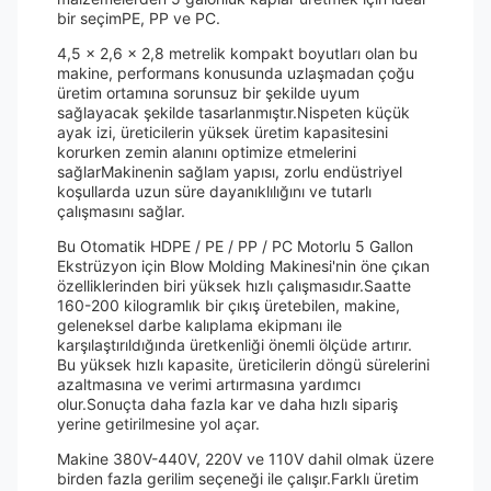
bir seçimPE, PP ve PC.
4,5 x 2,6 x 2,8 metrelik kompakt boyutları olan bu
makine, performans konusunda uzlaşmadan çoğu
üretim ortamına sorunsuz bir şekilde uyum
sağlayacak şekilde tasarlanmıştır.Nispeten küçük
ayak izi, üreticilerin yüksek üretim kapasitesini
korurken zemin alanını optimize etmelerini
sağlarMakinenin sağlam yapısı, zorlu endüstriyel
koşullarda uzun süre dayanıklılığını ve tutarlı
çalışmasını sağlar.
Bu Otomatik HDPE / PE / PP / PC Motorlu 5 Gallon
Ekstrüzyon için Blow Molding Makinesi'nin öne çıkan
özelliklerinden biri yüksek hızlı çalışmasıdır.Saatte
160-200 kilogramlık bir çıkış üretebilen, makine,
geleneksel darbe kalıplama ekipmanı ile
karşılaştırıldığında üretkenliği önemli ölçüde artırır.
Bu yüksek hızlı kapasite, üreticilerin döngü sürelerini
azaltmasına ve verimi artırmasına yardımcı
olur.Sonuçta daha fazla kar ve daha hızlı sipariş
yerine getirilmesine yol açar.
Makine 380V-440V, 220V ve 110V dahil olmak üzere
birden fazla gerilim seçeneği ile çalışır.Farklı üretim