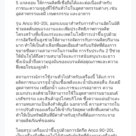
5 แกลลอน ให้การผลิตที่เชื่อถือได้และต่อเนื่องสำหรับ
ภาชนะความจุสูงที่ใช้กันทั่วไปในอุตสาหกรรมต่างๆ เช่น
อุตสาหกรรมเคมี เกษตรกรรม และอาหาร
รุ่น Anco 90-20L ออกแบบมาสำหรับการทำงานอัตโนมัติ
ช่วยลดต้นทุนแรงงานและเพิ่มประสิทธิภาพการผลิต
โครงสร้างที่แข็งแกร่งและเทคโนโลยีการเป่าขึ้นรูปด้วย
การอัดรีดขั้นสูงช่วยให้สามารถจัดการกับการผลิตปริมาณ
มาก ทำให้เป็นตัวเลือกที่ยอดเยี่ยมสำหรับบริษัทที่ต้องการ
ขยายขีดความสามารถในการผลิต การรับประกัน 2 ปีช่วย
ให้มั่นใจได้ถึงความสบายใจและการสนับสนุนระยะยาว
ซึ่งเน้นย้ำถึงความมุ่งมั่นของแบรนด์ต่อคุณภาพและความ
พึงพอใจของลูกค้า
สถานการณ์การใช้งานทั่วไปสำหรับเครื่องนี้ ได้แก่ การ
ผลิตภาชนะบรรจุน้ำมันเชื้อเพลิงและน้ำมันหล่อลื่น ถังเคมี
อุตสาหกรรม เหยือกน้ำ และภาชนะเกรดอาหาร ความ
อเนกประสงค์ช่วยให้สามารถใช้ในอุตสาหกรรมยานยนต์
เภสัชกรรม และสินค้าอุปโภคบริโภค ซึ่งความแม่นยำและ
ความทนทานเป็นสิ่งสำคัญยิ่ง นอกจากนี้ ความสามารถใน
การปรับตัวของเครื่องให้เข้ากับวัสดุพลาสติกที่แตกต่างกัน
ทำให้เป็นทรัพย์สินที่มีค่าสำหรับธุรกิจที่ต้องการกระจาย
สายผลิตภัณฑ์ของตน
โดยสรุป เครื่องเป่าขึ้นรูปด้วยการอัดรีด Anco 90-20L
เป็นเครื่องมือที่ขาดไม่ได้สำหรับผู้ผลิตที่ต้องการเครื่องทำ