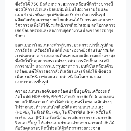
ซึ่งวัดได้ 750 มิลลิเมตร ระยะการเคลื่อนที่ที่กว้างขวางนี้
ช่วยให้การเปิดและปิดแม่พิมพ์เป็นไปอย่างราบรื่นและ
แม่นยำ ช่วยยืดอายุแม่พิมพ์และรับประกันการขึ้นรูป
ผลิตภัณฑ์คุณภาพสูง กลไกแผ่นกดได้รับการออกแบบทาง
วิศวกรรมเพื่อให้ได้ประสิทธิภาพที่สม่ำเสมอ ลดโอกาสการ
เกิดข้อบกพร่องและลดการหยุดทำงานเนื่องจากการบำรุง
รักษา
ออกแบบมาโดยเฉพาะสำหรับกระบวนการเป่าขึ้นรูปด้วย
การอัดรีด เครื่องอัตโนมัตินี้เหมาะอย่างยิ่งสำหรับการผลิต
ภาชนะขนาด 5 แกลลอนที่ทนทานและมีความแข็งแรงสูง
ซึ่งมักใช้ในอุตสาหกรรมต่างๆ เช่น การจัดเก็บสารเคมี
การจ่ายน้ำ และการแปรรูปอาหาร ระบบที่ขับเคลื่อนด้วย
เครื่องยนต์ให้การส่งกำลังที่เสถียรและเชื่อถือได้ ซึ่งช่วย
เพิ่มประสิทธิภาพและความน่าเชื่อถือโดยรวมของ
กระบวนการขึ้นรูป
ความอเนกประสงค์ของเครื่องเป่าขึ้นรูปด้วยเครื่องยนต์
อัตโนมัติ HDPE/PE/PP/PC สำหรับการอัดรีด 5 แกลลอน
ขยายไปถึงความเข้ากันได้กับวัสดุเทอร์โมพลาสติกต่างๆ
ไม่ว่าคุณจะทำงานกับโพลีเอทิลีนความหนาแน่นสูง
(HDPE), โพลีเอทิลีน (PE), โพลีโพรพิลีน (PP) หรือโพลี
คาร์บอเนต (PC) เครื่องนี้สามารถจัดการกระบวนการอัด
รีดและขึ้นรูปได้อย่างแม่นยำและง่ายดาย ความเข้ากันได้
กับวัสดุหลายชนิดนี้ช่วยให้ผู้ผลิตสามารถกระจาย