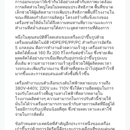
การออกแบบมาให้เข้ากันได้อย่างลงตัวกับสภาพแวดล้อม
การผลิตส่วนใหญ่โดยไม่ลดทอนประสิทธิภาพ พื้นที่ขนาด
เล็กช่วยให้ผู้ผลิตสามารถเพิ่มประสิทธิภาพพื้นที่โรงงานใน
ขณะที่ยังคงกำลังการผลิตสูง โครงสร้างที่แข็งแรงของ
เครื่องช่วยให้มั่นใจได้ถึงความทนทานที่ยาวนานและการ
ทำงานที่สม่ำเสมอภายใต้สภาวะอุตสาหกรรมที่ต้องการ
หนึ่งในคุณสมบัติที่โดดเด่นของเครื่องเป่าขึ้นรูปด้วย
เครื่องยนต์อัตโนมัติ HDPE/PE/PP/PC สำหรับการอัดรีด
5 แกลลอน คือการทำงานด้วยความเร็วสูง เครื่องสามารถ
ผลิตได้ตั้งแต่ 160 ถึง 200 กิโลกรัมต่อชั่วโมง ซึ่งช่วยเพิ่ม
ผลผลิตได้อย่างมากเมื่อเทียบกับอุปกรณ์เป่าขึ้นรูปแบบ
ดั้งเดิม ความสามารถความเร็วสูงนี้ช่วยให้ผู้ผลิตลดเวลา
วงจรและเพิ่มปริมาณงาน ซึ่งท้ายที่สุดจะนำไปสู่ผลกำไรที่
มากขึ้นและการตอบสนองคำสั่งซื้อที่เร็วขึ้น
เครื่องทำงานบนตัวเลือกแรงดันไฟฟ้าหลายแบบ รวมถึง
380V-440V, 220V และ 110V ซึ่งให้ความยืดหยุ่นในการ
รองรับโครงสร้างพื้นฐานทางไฟฟ้าที่หลากหลายใน
โรงงานผลิตต่างๆ ความสามารถในการปรับตัวนี้ช่วยให้
มั่นใจได้ว่าเครื่องสามารถรวมเข้ากับสายการผลิตที่มีอยู่ได้
โดยมีการปรับเปลี่ยนน้อยที่สุด ซึ่งช่วยลดเวลาและค่าใช้
จ่ายในการติดตั้ง
ข้อกำหนดทางเทคนิคที่สำคัญอีกประการหนึ่งของเครื่อง
เป่าขึ้นรูปด้วยการอัดรีดนี้คือระยะการเคลื่อนที่ของแผ่นกด