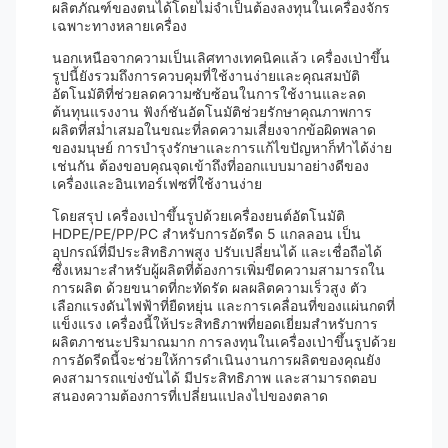
ผลิตภัณฑ์ของตนได้โดยไม่จำเป็นต้องลงทุนในเครื่องจักร
เฉพาะทางหลายเครื่อง
นอกเหนือจากความเป็นเลิศทางเทคนิคแล้ว เครื่องเป่าขึ้น
รูปนี้ยังรวมถึงการควบคุมที่ใช้งานง่ายและคุณสมบัติ
อัตโนมัติที่ช่วยลดความซับซ้อนในการใช้งานและลด
ต้นทุนแรงงาน ฟังก์ชันอัตโนมัติช่วยรักษาคุณภาพการ
ผลิตที่สม่ำเสมอในขณะที่ลดความเสี่ยงจากข้อผิดพลาด
ของมนุษย์ การบำรุงรักษาและการแก้ไขปัญหาก็ทำได้ง่าย
เช่นกัน ต้องขอบคุณจุดเข้าถึงที่ออกแบบมาอย่างดีของ
เครื่องและอินเทอร์เฟซที่ใช้งานง่าย
โดยสรุป เครื่องเป่าขึ้นรูปด้วยเครื่องยนต์อัตโนมัติ
HDPE/PE/PP/PC สำหรับการอัดรีด 5 แกลลอน เป็น
อุปกรณ์ที่มีประสิทธิภาพสูง ปรับเปลี่ยนได้ และเชื่อถือได้
ซึ่งเหมาะสำหรับผู้ผลิตที่ต้องการเพิ่มขีดความสามารถใน
การผลิต ด้วยขนาดที่กะทัดรัด ผลผลิตความเร็วสูง ตัว
เลือกแรงดันไฟฟ้าที่ยืดหยุ่น และการเคลื่อนที่ของแผ่นกดที่
แข็งแรง เครื่องนี้ให้ประสิทธิภาพที่ยอดเยี่ยมสำหรับการ
ผลิตภาชนะปริมาณมาก การลงทุนในเครื่องเป่าขึ้นรูปด้วย
การอัดรีดนี้จะช่วยให้การดำเนินงานการผลิตของคุณยัง
คงสามารถแข่งขันได้ มีประสิทธิภาพ และสามารถตอบ
สนองความต้องการที่เปลี่ยนแปลงไปของตลาด