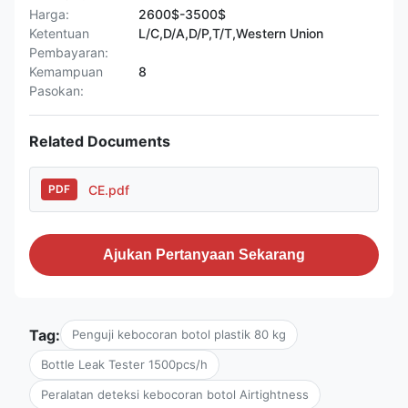
Harga:
2600$-3500$
Ketentuan
L/C,D/A,D/P,T/T,Western Union
Pembayaran:
Kemampuan
8
Pasokan:
Related Documents
CE.pdf
PDF
Ajukan Pertanyaan Sekarang
Tag:
Penguji kebocoran botol plastik 80 kg
Bottle Leak Tester 1500pcs/h
Peralatan deteksi kebocoran botol Airtightness