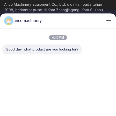
Anco Machinery Equipment Co., Ltd. didirikan pada tahun
2008, berkantor pusat di Kota Zhangjiagang, Kota Suzhou,
Provinsi Jiangsu. Ini adalah...
ancomachinery
Tautan Cepat
Rumah
Produk
4:40 PM
Video
Tentang Kita
Wisata Pabrik
Kontrol Kualitas
Good day, what product are you looking for?
Hubungi Kami
Quote Request Suatu
Berita
Hubungi Kami
+86--15751458151
+86--15751458150
ancomachinery@gmail.com