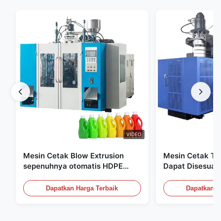
VIDEO
Mesin Cetak Blow Extrusion
Mesin Cetak Tiu
sepenuhnya otomatis HDPE
Dapat Disesuai
Botol Pe Mesin Cetak Blow
Peralatan Cetak
60L
Dapatkan Harga Terbaik
Dapatkan H